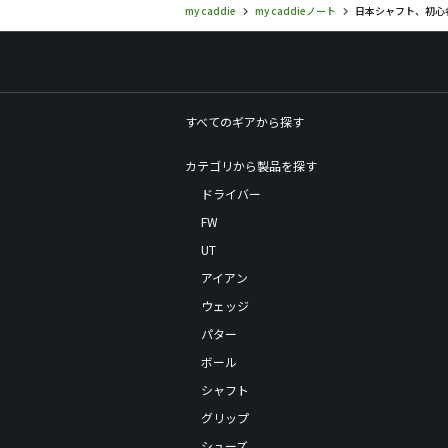
my caddie
my caddieノート
日本シャフト、初心者から
すべてのギアから探す
カテゴリから製品を探す
ドライバー
FW
UT
アイアン
ウェッジ
パター
ボール
シャフト
グリップ
シューズ