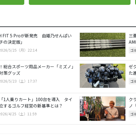
CH FIT 5 Proが新発売 由姫乃せんぱい
三
チの決定版」
AM
2026/5/25（月）22:14
ゴ
！総合スポーツ用品メーカー「ミズノ」
ゼ
対策グッズ
た
2026/5/23（土）17:37
ゴ
「1人乗りカート」100台を導入 タイ
ク
立するゴルフ経営の新基準とは？
ノ「
2026/4/25（土）11:59
ゴ