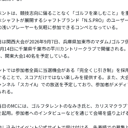
ントは、競技志向に偏ることなく「ゴルフを楽しむこと」を
本シャフトが展開するシャフトブランド「N.S.PRO」のユーザ
の浅いプレーヤーも気軽に参加できるコンペとなっている。
は関西大会が2026年9月7日、兵庫県加東市のマダムJゴルフ
9月14日に千葉県千葉市の平川カントリークラブで開催される
名、関東大会140名を予定している。
トでは参加者全員に当選機会がある「完全くじ引き制」を採
することで、スコアだけではない楽しみを提供する。また、大会
ャンネル「スカイA」での放送を予定しており、参加者がメディ
られる。
日のMCには、ゴルフタレントのなみき氏と、カリスマクラブ
を起用。参加者へのインタビューなどを通じて会場を盛り上げ
し込みはイベント公式サイトで受け付ける。先着順での募集