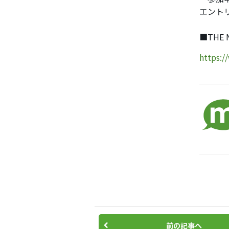
エント
■THE N
https:/
前の記事へ