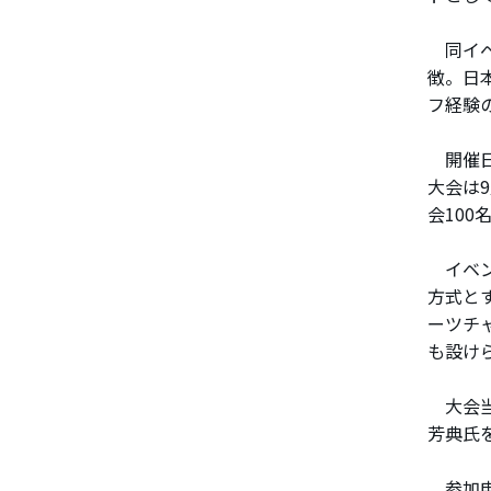
同イベ
徴。日
フ経験
開催日
大会は
会100
イベン
方式と
ーツチ
も設け
大会当
芳典氏
参加申