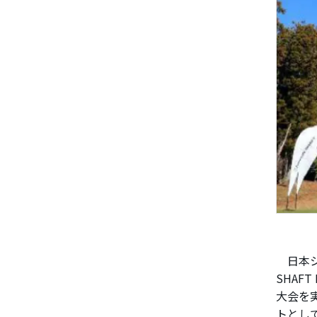
日本シ
SHAF
大会を
トとし