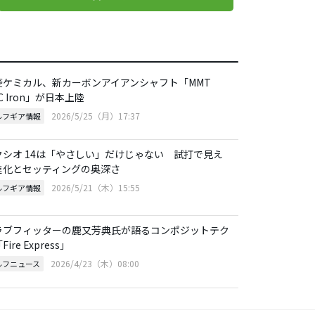
菱ケミカル、新カーボンアイアンシャフト「MMT
C Iron」が日本上陸
2026/5/25（月）17:37
ルフギア情報
クシオ 14は「やさしい」だけじゃない 試打で見え
進化とセッティングの奥深さ
2026/5/21（木）15:55
ルフギア情報
ラブフィッターの鹿又芳典氏が語るコンポジットテク
Fire Express」
2026/4/23（木）08:00
ルフニュース