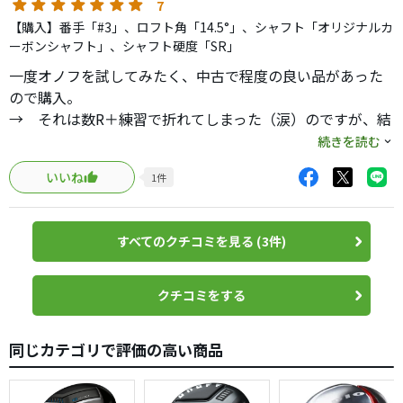
販売時に価格高過ぎて売れなかった？
7
私の周りで使っている人を知りません。ww
【購入】番手「#3」、ロフト角「14.5°」、シャフト「オリジナルカ
ーボンシャフト」、シャフト硬度「SR」
オノフの技術力を舐めてました。
一度オノフを試してみたく、中古で程度の良い品があった
今更ながら、最新が最上とはならないなと思いました。
ので購入。
→ それは数R＋練習で折れてしまった（涙）のですが、結
論、中古＋アウトレットで安くなっていた新品を買い直し
続きを読む
ました。
いいね
1
件
それくらい、私には816αと並んで、過去最高の3Wです。
◎とにかく飛距離がすごい…
すべてのクチコミを見る (3件)
└ HS43〜46くらいですが、地面からでも230・240余裕
で出せるので、パー5の2オン率がかなり上がりました。
◎簡単
クチコミをする
└ ヘッドが大きめなのと、シャフトのスムースキックが
タイミング取りやすく、深く考えずに振りやすいように振
同じカテゴリで評価の高い商品
って、大概良い結果が出ます。
あえて難点を上げるなら、オートマチック性が高いので、