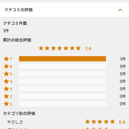
クチコミの評価
クチコミ件数
3件
累計の総合評価
7.0
star
7
3件
star
6
0件
star
5
0件
star
4
0件
star
3
0件
star
2
0件
star
1
0件
カテゴリ別の評価
5.0
やさしさ