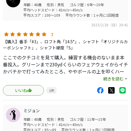
年齢：48歳
性別：男性
ゴルフ歴：6年～10年
平均ヘッドスピード：41m/s～45m/s
平均スコア：100～109
平均ラウンド数：1ヶ月に1回程度
2023/2/26（日）20:41
7
【購入】番手「#3」、ロフト角「14.5°」、シャフト「オリジナルカ
ーボンシャフト」、シャフト硬度「S」
ここでのクチコミを見て購入。練習する機会のないまま本
番投入。グリーンまで230ydくらいのフェアウェイからイチ
かバチかで打ってみたところ、ややボールの上を叩くハー
トップ気味な当たりだったものの低弾道かつ低スピンの球
続きを読む
でグリーン前まで届きました。グリーン周りの池やクリー
いいね
1
件
クも避けて方向性も良かったので打った本人が一番驚きま
した。本当に今まで使ったことのあるスプーンの中でぶっ
ちぎりで一番易しいと感じました。ドライバーの調子が悪
ミジョン
い時にティーショットでも使えそうでスコア安定に貢献し
年齢：48歳
性別：男性
ゴルフ歴：11年～15年
てくれそうです。
平均ヘッドスピード：41m/s～45m/s
平均スコア：85～89
平均ラウンド数：1ヶ月に1回程度