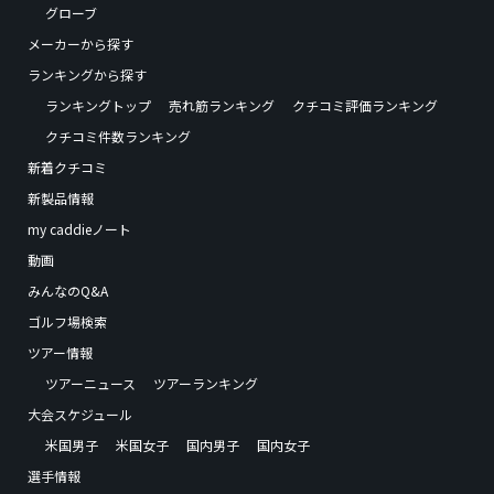
グローブ
メーカーから探す
ランキングから探す
ランキングトップ
売れ筋ランキング
クチコミ評価ランキング
クチコミ件数ランキング
新着クチコミ
新製品情報
my caddieノート
動画
みんなのQ&A
ゴルフ場検索
ツアー情報
ツアーニュース
ツアーランキング
大会スケジュール
米国男子
米国女子
国内男子
国内女子
選手情報