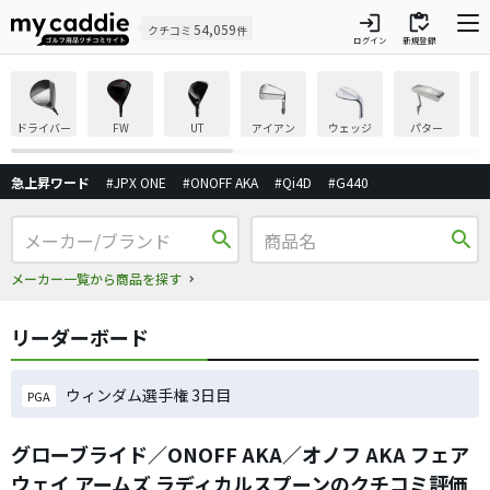
login
inventory
54,059
クチコミ
件
ログイン
新規登録
ドライバー
FW
UT
アイアン
ウェッジ
パター
急上昇ワード
#JPX ONE
#ONOFF AKA
#Qi4D
#G440
search
search
メーカー一覧から商品を探す
リーダーボード
ウィンダム選手権 3日目
PGA
グローブライド／ONOFF AKA／オノフ AKA フェア
ウェイ アームズ ラディカルスプーンのクチコミ評価