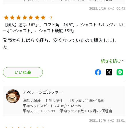
2023/2/16（木）00:43
7
【購入】番手「#3」、ロフト角「14.5°」、シャフト「オリジナルカ
ーボンシャフト」、シャフト硬度「SR」
発売からしばらく経ち、安くなっていたので購入しまし
た。
hs43程度のフッカーです。
続きを読む
新旧合わせ、沢山、沢山3wを試しましたが、過去最高のス
いいね
プーンです。
さらっと打てば、同じ球がずっと出ます！
アベレージゴルファー
操作しようとか思わず、ただ打てば良いだけです。
年齢：46歳
性別：男性
ゴルフ歴：11年～15年
平均ヘッドスピード：41m/s～45m/s
叩きに行く人は、最新のラディカルスプーン黒の方が良い
平均スコア：90～99
平均ラウンド数：1ヶ月に2回程度
のでしょうね。
2021/10/6（水）22:01