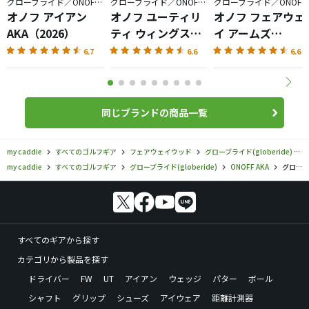
グローブライド／ONOFF AKA
グローブライド／ONOFF AKA
グローブライド／ONOFF AKA
オノフ アイアン
オノフ ユーティリ
オノフ フェアウェ
AKA（2026）
ティ ウィングス
イ アームズ
AKA（2026）
AKA（2026）
6.7
6.6
6.6
同じブランドの商品一覧
my caddie
すべてのゴルフギア
フェアウェイウッド
グローブライド(globeride)
my caddie
すべてのゴルフギア
グローブライド(globeride)
ONOFF AKA
グローブライド／ONOFF AKA／オノフ AKA フェアウェイ アームズ ラディカルスプーンの口コミ評価
すべてのギアから探す
カテゴリから製品を探す
ドライバー
FW
UT
アイアン
ウェッジ
パター
ボール
シャフト
グリップ
シューズ
アイウェア
距離計測器