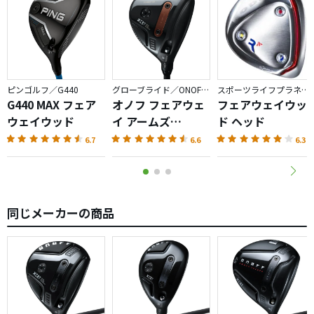
フェードやドローの細かい打ち分けは難しいかも（ただ、
普通にインサイドアウトで打てばドローだし、開き目に打
てばフェードにはなります）
R3じゃない方のAKAは試してないので、ノーマルとこの6万
ピンゴルフ／G440
グローブライド／ONOFF AKA
スポーツライフプラネッツ／RODDIO
スプーンとでいかほどの差があるのかは分かりませんが、
G440 MAX フェア
オノフ フェアウェ
フェアウェイウッ
高いだけのことはあるな、と感じました。
ウェイウッド
イ アームズ
ド ヘッド
AKA（2026）
6.7
6.6
6.3
もう中古価格もこなれてきているので優しくてぶっ飛ぶ3W
を探している方には良いと思います。
（同じような謳い文句のヤマハやタイトの3Wより、圧倒的
に簡単で飛ぶ）
同じメーカーの商品