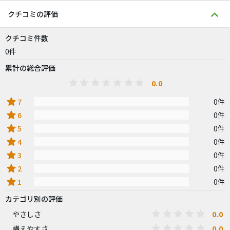
クチコミの評価
クチコミ件数
0件
累計の総合評価
0.0
star
7
0件
star
6
0件
star
5
0件
star
4
0件
star
3
0件
star
2
0件
star
1
0件
カテゴリ別の評価
0.0
やさしさ
0.0
構えやすさ