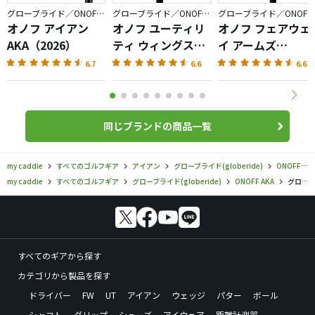
グローブライド／ONOFF AKA
グローブライド／ONOFF AKA
グローブライド／ONOFF AKA
オノフ アイアン
オノフ ユーティリ
オノフ フェアウェ
AKA（2026）
ティ ウィングス
イ アームズ
AKA（2026）
AKA（2026）
6.7
6.6
6.6
同じブランドの商品一覧
my caddie
すべてのゴルフギア
アイアン
グローブライド(globeride)
ONOFF AKA
my caddie
すべてのゴルフギア
グローブライド(globeride)
ONOFF AKA
グローブライド／ONOFF AKA／オノフ アイアン AKA（2020）の口コミ評価
すべてのギアから探す
カテゴリから製品を探す
ドライバー
FW
UT
アイアン
ウェッジ
パター
ボール
シャフト
グリップ
シューズ
アイウェア
距離計測器