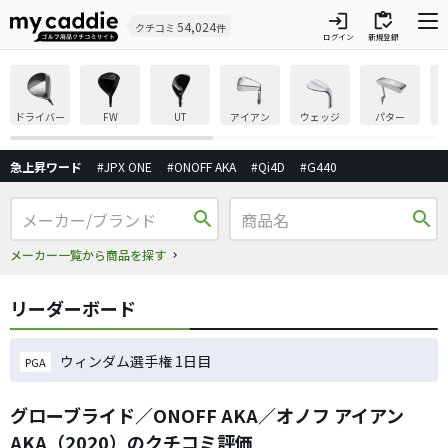
login
inventory
54,024
クチコミ
件
ログイン
新規登録
ドライバー
FW
UT
アイアン
ウェッジ
パター
急上昇ワード
#JPX ONE
#ONOFF AKA
#Qi4D
#G440
search
search
メーカー一覧から商品を探す
リーダーボード
ウィンダム選手権 1日目
PGA
グローブライド／ONOFF AKA／オノフ アイアン
AKA（2020）のクチコミ評価