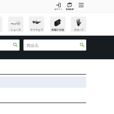
login
inventory
ログイン
新規登録
シューズ
アイウェア
距離計測器
グローブ
search
search