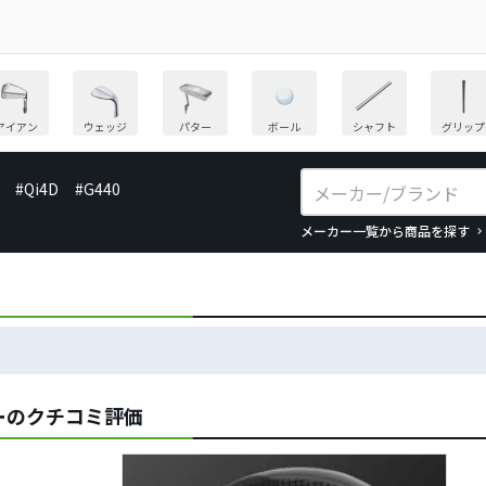
アイアン
ウェッジ
パター
ボール
シャフト
グリップ
#Qi4D
#G440
メーカー一覧から商品を探す
バーのクチコミ評価