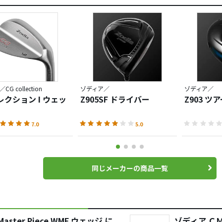
G collection
ゾディア／
ゾディア／
コレクション I ウェッ
Z905SF ドライバー
Z903 ツ
7.0
5.0
同じメーカーの商品一覧
Master Piece WMF ウェッジ に
ゾディア