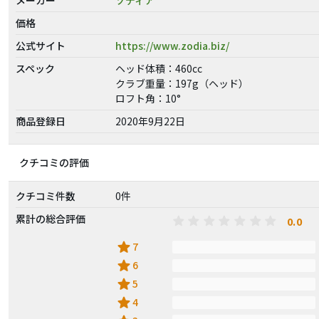
価格
公式サイト
https://www.zodia.biz/
スペック
ヘッド体積：460cc
クラブ重量：197g（ヘッド）
ロフト角：10°
商品登録日
2020年9月22日
クチコミの評価
クチコミ件数
0件
累計の総合評価
0.0
star
7
star
6
star
5
star
4