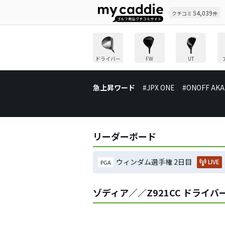
54,039
クチコミ
件
ドライバー
FW
UT
急上昇ワード
#JPX ONE
#ONOFF AKA
リーダーボード
ウィンダム選手権 2日目
LIVE
PGA
ゾディア／／Z921CC ドライ