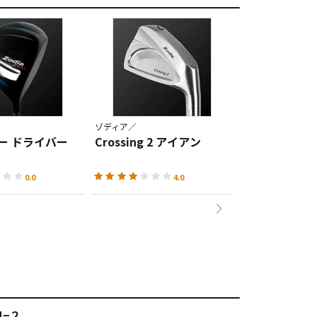
ゾディア／
ゾディア／
アー ドライバー
Crossing 2 アイアン
Chiba Master
0.0
4.0
 ＣＭ−２