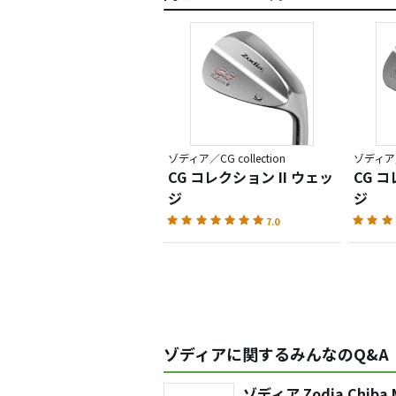
ゾディア／CG collection
ゾディア／C
CG コレクション II ウェッ
CG 
ジ
ジ
7.0
ゾディアに関するみんなのQ&A
ゾディア Zodia Chiba 