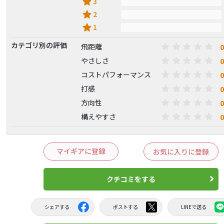
star
3
star
2
star
1
カテゴリ別の評価
0
飛距離
0
やさしさ
0
コストパフォーマンス
0
打感
0
方向性
0
構えやすさ
マイギアに登録
お気に入りに登録
クチコミをする
シェアする
ポストする
LINEで送る