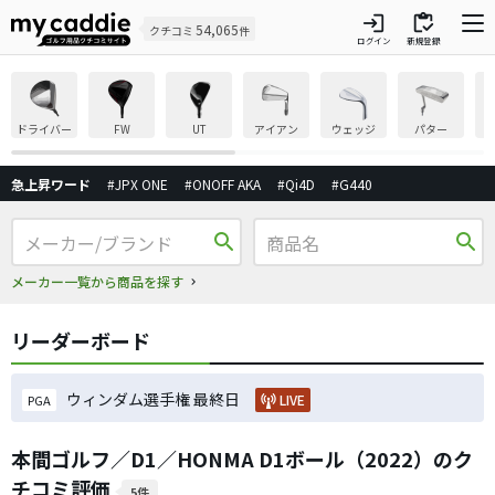
login
inventory
54,065
クチコミ
件
ログイン
新規登録
ドライバー
FW
UT
アイアン
ウェッジ
パター
急上昇ワード
#JPX ONE
#ONOFF AKA
#Qi4D
#G440
search
search
メーカー一覧から商品を探す
リーダーボード
ウィンダム選手権 最終日
LIVE
PGA
本間ゴルフ／D1／HONMA D1ボール（2022）のク
チコミ評価
5件