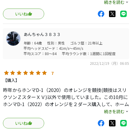
だけで、実際にはソコソコのスピン性能はあると思いま
続きを読む
す。
いいね
アプローチでスピンバックしてくるくらいのスピン性能は
あります。十分です！
あんちゃん３８３３
この価格帯で飛距離性能とある程度のスピン性能を両立し
年齢：64歳
性別：男性
ゴルフ歴：21年以上
ているのはこのボールだけかな？と思います。
平均ヘッドスピード：41m/s～45m/s
平均スコア：80～84
平均ラウンド数：1週間に1回程度
2022/12/19（月）06:05
7
【購入】
昨年からホンマD-1（2020）のオレンジを競技(競技はスリ
クソンＺスターＸＶ)以外で使用していました。この10月に
ホンマD-1（2022）のオレンジを２ダース購入して、ホーム
コースの月例、研修会に投入しました。自分の２つのホー
続きを読む
ムコースのグリーンスピード（9～10Ft）ではスピンもさほ
いいね
ど悪くない感じです。飛距離もＺスターＸＶと同等か飛ぶ