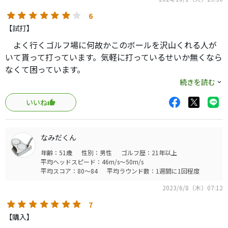
6
【試打】
よく行くゴルフ場に何故かこのボールを沢山くれる人が
いて貰って打っています。気軽に打っているせいか無くなら
なくて困っています。
そこそこ距離も出ます。振り切らなくても旗まで転がって
続きを読む
いきます。夏の芝でも安定した転がりをしてくれて計算で
いいね
きます。
スピンはあまり掛かりませんがグリーン周りを転がして
乗せるには適しているかと思い、転がしの練習ばかりして
なみだくん
います。Z starの時はフワっと乗せる練習しますがD1の時は
年齢：51歳
性別：男性
ゴルフ歴：21年以上
PW～７Iまでいろんな転がりを試しています。
平均ヘッドスピード：46m/s～50m/s
球の特性を考えたゴルフを徹底するきっかけにもなって
平均スコア：80～84
平均ラウンド数：1週間に1回程度
くれた球です。価格もリーズナブルですし、初級者が難し
2023/6/8（木）07:12
い事をしないでシンプルなゴルフをしてスコアを安定する
にはとても良いです。
7
【購入】