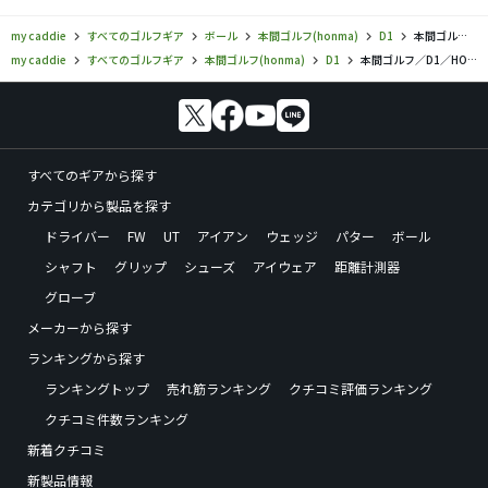
my caddie
すべてのゴルフギア
ボール
本間ゴルフ(honma)
D1
本間ゴルフ／D1／HONMA D1ボール（2022）の口コミ評価
my caddie
すべてのゴルフギア
本間ゴルフ(honma)
D1
本間ゴルフ／D1／HONMA D1ボール（2022）の口コミ評価
すべてのギアから探す
カテゴリから製品を探す
ドライバー
FW
UT
アイアン
ウェッジ
パター
ボール
シャフト
グリップ
シューズ
アイウェア
距離計測器
グローブ
メーカーから探す
ランキングから探す
ランキングトップ
売れ筋ランキング
クチコミ評価ランキング
クチコミ件数ランキング
新着クチコミ
新製品情報