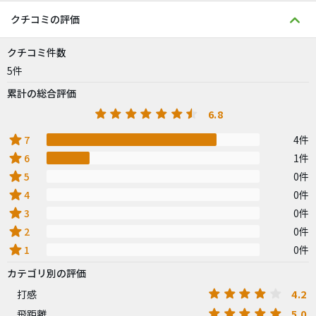
クチコミの評価
クチコミ件数
5件
累計の総合評価
6.8
star
7
4件
star
6
1件
star
5
0件
star
4
0件
star
3
0件
star
2
0件
star
1
0件
カテゴリ別の評価
4.2
打感
5.0
飛距離