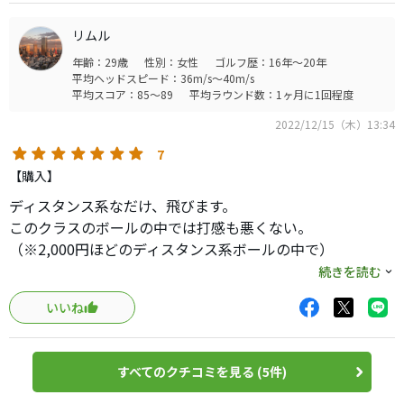
感じですので、暫く競技を含めて使う予定です。コスパ最
高ですから。
リムル
年齢：29歳
性別：女性
ゴルフ歴：16年～20年
平均ヘッドスピード：36m/s～40m/s
平均スコア：85～89
平均ラウンド数：1ヶ月に1回程度
2022/12/15（木）13:34
7
【購入】
ディスタンス系なだけ、飛びます。
このクラスのボールの中では打感も悪くない。
（※2,000円ほどのディスタンス系ボールの中で）
ただ、グリーン周りはスピン量不足を痛感。
続きを読む
フェアウェイからの寄せでほとんどスピンがかかっていな
いいね
かった。
バンカーからは悲惨。
転がして寄せるのなら問題なし。
すべてのクチコミを見る (5件)