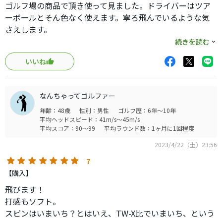
ゴルフ場の商品で頂き使って見ました。ドライバーはツア
ーボールとそん色なく使えます。寧ろ飛んでいるような気
さえします。
アプローチ パターともこんなもんかと思えばボールの性
続きを読む
能っ
いいね
自分にはあまり関係ないと思いました。スピンを入れるア
プローチはしないんですよね。
あまりに周りと被るんで使用は今後しませんが良いボール
なんちゃってゴルファー
です。
年齢：48歳
性別：男性
ゴルフ歴：6年～10年
平均ヘッドスピード：41m/s～45m/s
平均スコア：90～99
平均ラウンド数：1ヶ月に1回程度
2023/4/22（土）23:56
7
【購入】
飛びます！
打感もソフト。
スピンはいまいち？とはいえ、TW-X比でいまいち、という