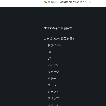
my caddie
Adidas fanさんのマイページ
すべてのギアから探す
カテゴリから製品を探す
ドライバー
FW
UT
アイアン
ウェッジ
パター
ボール
シャフト
グリップ
シューズ