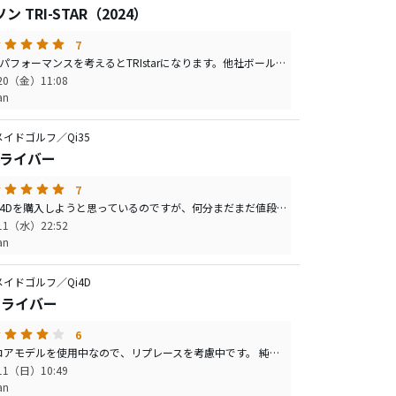
 TRI-STAR（2024）
7
コストパフォーマンスを考えるとTRIstarになります。他社ボールと色々と比較打ち比べ、飛距離とスピンのパフォーマンスは劣っていないこと、打感がすごくいいこと、新モデルが出たお陰で安く買えることを考えると再購入に至りました。難を一つ言うとカート道に弱いことぐらいでしょうか。打感の柔らかさやパッティング時の自分の感覚を球に乗せ易いという点と裏腹になるのでしょう。 多少傷ついても安いのですぐに取り換えて、傷物は練習コースに回せばいいので今年も旧モデルのZ-starと交互でメインのボールとして使います。
/20（金）11:08
an
イドゴルフ／Qi35
 ドライバー
7
次はQi4Dを購入しようと思っているのですが、何分まだまだ値段が高いのでマークダウン待ちです。それまでの間に価格の手頃になったQi35を購入しました。 純正シャフトで試打して時はまずまずでしたが、今回購入した純正シャフトとの相性は良くなく、手持ちのDiamana TB50Sで色々と試しました。 構えた時はヘッドの大きさが気になりましたが、これはすぐに慣れましたが、ヘッドが被って見えるのがやはり気持ちが悪かったです。個人的に構えた時に少し開き気味に見えるのが好きなのでセットアップのヘッド位置を少し下げて落ち着きました。 飛距離はQi10と変わらず、シャフトをTB50Sに変えて平均飛距離が安定して伸びた感じです。何よりも直進性が高くてどこに当たっても、出玉が右でも左でも真ん中に戻る意志を感じます。相当先っぽに当たって右に出ても練習場のポールの間に戻ります。ただ曲がらない訳ではなく、ドローを試すとちゃんと曲がってくれ、私の打ち方ではフェードは駄目で真っ直ぐでした。 ところで、最高飛距離はそんなに出ないだろうと思っていましたが、フェースやや下部で捕まえるとQi10同等の一発も期待できます。総じてHS45以上は無いと性能が発揮されないように思いました。身体が暖まるまでHS42-43で打っている時は右に抜けそうな気配を感じたり、パーンとはじくような（距離の出る）一発は期待できなかったです。大半の球がHS43未満の方はMAXやMAX Liteをお勧めします。 それと純正シャフトで思ったようにパフォーマンスが上がらない方はご自分に合う（HSが上がる切り返しのタイミングを分かっている）カスタムシャフトに変更する事をお勧めします。シャフトを替えるとかなり印象が変わると思います。 少し慣れてきたら、前後錘を入れ替えてLS相当のバランスも試したいと思います。
/11（水）22:52
an
イドゴルフ／Qi4D
 ドライバー
6
Qi10 コアモデルを使用中なので、リプレースを考慮中です。 純正シャフトが思ったよりもしっかりしていてこのままでも使えそうです。おそらくカスタムシャフトにリプレースしますが、純正シャフトでもタイミングは取り易いし、左への怖さもそれほど感じなく、有りかと思いました。 ヘッドの錘調整が4か所入替可能で、自分に合うヘッドに調整が可能なので合わないからといってすぐに買い換える前にいじれるのでこれも魅力的です。私は過去色々といじって結局元のスタンダードポジションに戻してしまうのでお楽しみ程度でしょうか。試打では変更しませんでしたがそのままで問題ありませんでした。 Qi10に比べて直進性は高い感じを受けました。Qi10はフェードで距離が出ますが、Ｑi4Ｄはストレートで距離も出易い気がしました。あまり気を遣わないでライン出しで強く落としてあげるだけなのでティーショットがより楽になると思いました（私の魅力を感じる点はここが一番でした）。最大飛距離は大差はなく、より安定して平均距離がよくなるのかと思いました。 Ｑi10とＱi35を比べてQi10を購入しましたが、Ｑi4Dは価格が落ち着いたら購入検討したいと思います。
/11（日）10:49
an