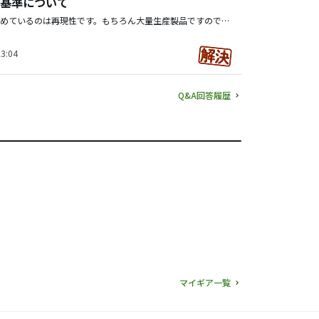
基準について
私がボールに求めているのは再現性です。もちろん大量生産製品ですので歩どまりもありますし、価格とのバランスも考慮してながら、高い確率で毎回同じイメージで飛んでくれるボールが私にとってのベストボールです。 パターの球離れもそうですが、グリーン周りのアプローチでも同じようにフェースから離れて思ったような軌道で距離を作れるボールが現在の求めているボールです。パターもアプローチも同じリズムで振る事を強く意識してから目標方向へのイメージを再現できる（私のクラブやスィングとの相性もあると思います）ボールを選んで使用しています。 最近知人に頂いたD社のXボールがイメージに近くて小踊りしそうでした。高価だったので取り敢えず１スリーブだけ購入しました。
3:04
Q&A回答履歴
マイギア一覧