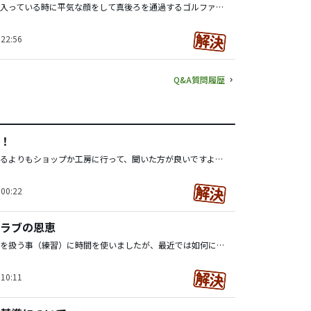
バックスィングの入っている時に平気な顔をして真後ろを通過するゴルファー、パッティングの時にラインの延長線上にわざわざラインを読みに入ってくるゴルファーも多いですね。 一度セットアップを解いて、心を落ち着けて再度打つのですが、ほぼ100％ミスショットやミスパットになります。上手くいった記憶がありません。精神的に弱いと言えばそこまでなのですが、同様な状況で何か気持ちを切り替えるいい方法をご存じで有れば教えてください。
22:56
Q&A質問履歴
！
ここで聞いているよりもショップか工房に行って、聞いた方が良いですよ。 このゴム部分は水が入るのを防ぐ役割だと思いますので密着感が弱まると機能しなくなるのではないでしょうか。 水が入ってしまうと金属シャフトが錆びてしまいます。パターなので腐食してもアイアンのようにヘッドが飛んで事故になる恐れはないと思いますが、長く使えるように早めに直す事をお勧めします。
00:22
ラブの恩恵
私も昔はクラブを扱う事（練習）に時間を使いましたが、最近では如何に易しいクラブを見付けるかに時間を使っています。 現在でも試打会があれば行ける範囲でその多くに参加しますし、週末の練習ラウンドでもご一緒している知人達とクラブやボールを交換使用したり、行きつけのショップや工房にも声をかけて情報交換をして、常にアップデートしています。 お薦めされたクラブを試すと、少しでも進化を感じられ、利点を活用出来るようになると、想像以上にゴルフが楽になったりも（そうでない場合も）します。私自身は易しいクラブを使用して、マネージメントに時間を使うべきと考えているので、72smileさんに賛成です。
10:11