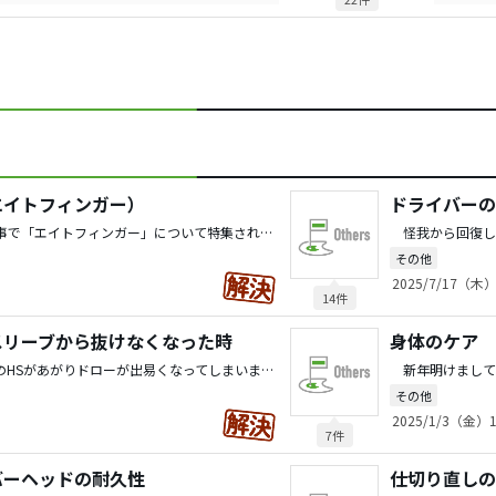
エイトフィンガー）
ドライバーの
最近ゴルフダイジェストの記事で「エイトフィンガー」について特集されている記事を読みました。実はグリップで右人差し指の置き方に少し悩んでいます。エイトフィンガー・クワガタ型グリップで右人差し指をオーバーグリップするときのコツが分かる方がいらっしゃいましたら、Tipsをご教授ください。 この記事を読んでクワガタ型グリップを試したのですが、アイアン、UTは良いのですが、FW,DRになると人差し指がグリップの上に置くと振りにくさを感じてしまい、いつも通りのグリップ下に戻して人差し指をぶらぶらさせて振っています。これで結果はいいのですが、無意識に人差し指を使ってしまう事もありクワガタ型はこれを不可能にするので魅力的です。また、UT使用時のクワガタ型ですと球の加速が出し易いので、FW,DRでも何とかならないのかと思っています。 少し特殊ですが、クワガタ型グリップを習得された方、ピンポイントでコツ、またはヒントをご教授頂けると幸いです。
その他
2025/7/17（木）
14件
スリーブから抜けなくなった時
身体のケア
暖かくなってきてドライバーのHSがあがりドローが出易くなってしまいました。カチャカチャで調整しようとしたところ、ヘッドがスリーブから抜けなくなっていました。2か月くらいいじっていなかったからでしょうか。ネジは完全に緩めることが可能です。2か月前は簡単にヘッドが外せました。 ヘッドはステルス２、スリーブもTM純正の物を使用しています。 こういうケースでヘッドを抜けやすくする裏技等ありましたらご教授ください。
その他
2025/1/3（金）1
7件
バーヘッドの耐久性
仕切り直しの