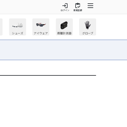
login
inventory
ログイン
新規登録
シューズ
アイウェア
距離計測器
グローブ