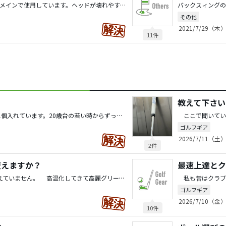
現在SIM2 MAX-Dの調子が良くてメインで使用しています。ヘッドが壊れやすいと噂も聞いていて、どのくらい使用できるのか心配になっています。 先般同じ組で回った方がテーラーメイドのドライバーが好きでM6⇒SIM2⇒現在ステルスと使い続けているとのことでお話をお聞きしたところ、ヘッドが2年程度で壊れて買い替えていると言われていました。全てが新品かどうかまではお聞きしていませんでしたが、殆どは新品で購入されているような口ぶりでした。250yrds以上は平均で飛ばされていましたのでHSもそれなりにある方です。 壊れ方はどちらも同じで接続部分と思われる個所が割れるまたは剥離してしまったそうです。個人的な見解として「接着剤で固めたタイプは弱いのかもしれないですね。私は飛ばすタイプのゴルファーなので壊れてしまうのかもしれません。」と言われていました。それでもまた壊れたら再度テーラーメイドから選びたいと言われていました。 テーラーメイドの接着剤を使用しているヘッドをご利用の方、教えてください。実際に使用されていて壊れてしまわれましたか？壊れた場合、どのくらいの利用期間でしたか？ よろしくお願いします。
その他
2021/7/29（木）
11件
教えて下さい
私は後ろのポケット（左）に1個入れています。20歳台の若い時からずっと同じです。現在は殆どボールを無くすことも無く、無くしても一度に2個は無くさないので複数のボールは不要かと思っています。 草コンペで立派なボールケースを何回も頂いていますが、友人や周囲の知人にあげてしまい使用していません。ベルトには距離計測器を付けていますのでこれ以上は付けたくないのもあります。
ゴルフギア
2026/7/11（土）
2件
変えますか？
最速上達とク
私はボールは季節によって変えていません。 高温化してきて高麗グリーンが増え、芝の影響を受け易いグリーンが増えてきました。私の場合グリーンが重い時は、順回転で距離合わせするのと併せていつもより重いヘッドのパターを使います。硬めのボールを使うと弾き感が強く感じられて私個人としては距離合わせが難しく感じてしまいます。
ゴルフギア
2026/7/10（金）
10件