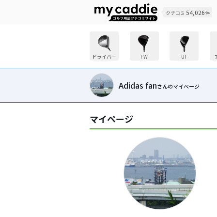
54,026
クチコミ
件
ドライバー
FW
UT
Adidas fan
さんのマイページ
マイページ