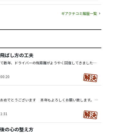
ギアクチコミ履歴一覧
飛ばし方の工夫
怪我から回復して数年、ドライバーの飛距離がようやく回復してきました。単純にヘッドスピードを上げるために後ろに大きく振っています。当たりが良い時は大当たりが出ますが、平均すると初速が60前後（ユピテル機器にて計測）で、良い時(62台)とバラツキが出るのと、身体への負担が大きく後半になると体幹or腹筋（？）がヘバるので、今後もこのスィングで良いのかと悩んでいます。 ストレートにフェアウェイに置きに行く、スィングプレーンの安定を意識したスィングでも切り返しのタイミングが良いと距離が出ますが、タイミング難しく引けないで押してしまう事が多く・・・。 後ろに大きく振るほど負担も大きくなくて飛ばせるスィングのヒントを頂きたく、上級者の方々のお話をお聞かせいただけると嬉しいです。皆様はドライバーの飛距離を上げるために何を意識されて練習、工夫されていますでしょうか？ 少なくとも18ホール続けられるという前提でご教授頂けると嬉しいです。よろしくお願いします。
00:20
新年明けましておめでとうございます 本年もよろしくお願い致します。 ところで最近足を多用して打っている影響でしょうか、足の腿（もも）、脹脛（ふくらはぎ）が張ります。山岳コースを周った時や36ホール後などは脛（すね）が軽く攣ったりもします。 ラウンド後にストレッチをしたり、冷たいシャワーで冷やしたり、湿布を貼ったりして痛みを軽減しています。２，3日でだいたい治まるのですが、もっと効果的な方法があればご教授頂けますと嬉しいです。 皆様の効果的な身体のケア方法を教えてください。
1:31
後の心の整え方