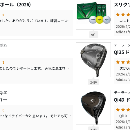
 ボール（2026）
スリクソン
5
モニター当選で頂きました、ありがとうございます。練習コースに持ち込み、TRIstarと3ホール毎交替で打ち比べてきました。 ドライバー、FW、UT、アイアンどれも飛距離はXmaXが5～10ヤード程度、特に転がりが良かったです。スピンはTRIstarの方が掛かり易かったです。打感は硬く、弾きが強く球離れが速いように感じました。アプローチは距離を作るのに初めは苦労しましたが、慣れてくるとなんとか成りました。一番厳しかったのはパターです。パターでも弾き感と球離れの速さを感じ、コントールし難さを感じました。ここがもう少し柔らかさが出てくれたら、価格も良心的ですし、すぐにでも使ってみたいと思いました。 交互に打ったTRIstarはどれもバランス良く、スコアを纏めてくれました。特にパターで球筋のイメージを具現化し易いことを再確認し、改めて良い球であると認識しました。
2026/2
Adidas f
9件
i35
テーラーメ
Qi35
7
Qi35でラウンドしてきましたのでレポートします。 天気に恵まれてほぼ無風で温度も最高14度と小春日和でゴルフには持って来いの1日でした。暖かさが戻り身体の動きも良かったのですが、花粉で頭痛が酷くなったのだけが残念でした。 スタート９ホールは不安でしたのでQi10(PD50R)を使用予定でしたが、捕まりが悪く、低く230ヤード旗辺りまで転がるような球ばかりだったので、少し早く７ホール目からQi35にチェンジしました。 初めのホールから捕まりが良く、250ヤードの前後まで転がり実戦でいきなり結果が出ました。無理に飛ばそうとせずともライン出しの要領でヘッドを十分に落としてあげるだけで厚い当たりが出続けます。狭いホールが続くなかでも直進性が強いので不安も少なく、ゆっくりと大きく振るだけで平均距離も最大距離も出てくれました。フェードは全然でしたが、ドローは楽に掛かってくれました。練習場の球よりも3ピースの球（当日はTRI-star)との相性の方が良いようです。次のラウンドでは初めからQi35でトライしたいと思っています。ラウンドでの安定感が非常に高く、距離も出るようなので暫くメインのドライバー候補として使いたいと思います。
2026/2
Adidas f
24件
i4D
テーラーメ
イバー
Qi4D
6
良くも悪くもAutomaticなドライバーかと思います。 それでも可変式ウェイトが2か所付いていますので多少は自分好みにいじれるのかと思います。 個人的には少し操作性が残るコアモデルを検討しています。試しにストレート、フェード、ナチュラル・ドロー（素直に振るだけ）を試しましたが曲げるのが難しい、優しいふわっとした球がまっすぐに繰り出される印象でした。かといって距離がでないわけでもなく、ドライバーに迷走している方はこれを暫く使うのも有りかと思います。ティーショットは安定すると思います。Rティーならスコアアップにつながると思います。
2026/1
Adidas f
22件