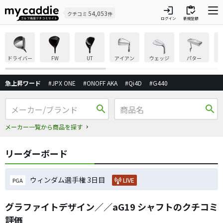
login
inventory
54,053
クチコミ
件
ログイン
新規登録
ドライバー
FW
UT
アイアン
ウェッジ
パター
急上昇ワード
#JPX ONE
#ONOFF AKA
#Qi4D
#G440
search
search
メーカー一覧から商品を探す
リーダーボード
ウィンダム選手権 3日目
LIVE
PGA
グラファイトデザイン／／aG19 シャフトのクチコミ
評価