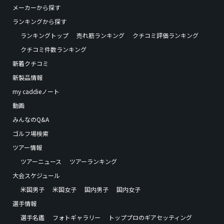
メーカーから探す
ランキングから探す
ランキングトップ
売れ筋ランキング
クチコミ評価ランキング
クチコミ件数ランキング
新着クチコミ
新製品情報
my caddieノート
動画
みんなのQ&A
ゴルフ場検索
ツアー情報
ツアーニュース
ツアーランキング
大会スケジュール
米国男子
米国女子
国内男子
国内女子
選手情報
選手名鑑
フォトギャラリー
トッププロのギアセッティング