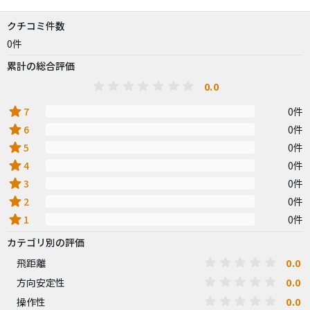
クチコミ件数
0件
累計の総合評価
0.0
star
7
0件
star
6
0件
star
5
0件
star
4
0件
star
3
0件
star
2
0件
star
1
0件
カテゴリ別の評価
0.0
飛距離
0.0
方向安定性
0.0
操作性