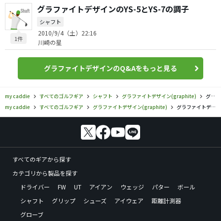
グラファイトデザインのYS-5とYS-7の調子
シャフト
2010/9/4（土）22:16
1件
川崎の星
グラファイトデザインのQ&Aをもっと見る
my caddie
すべてのゴルフギア
シャフト
グラファイトデザイン(graphite)
グラファイトデザイン／／aG19 シャフトの口コミ評価
my caddie
すべてのゴルフギア
グラファイトデザイン(graphite)
グラファイトデザイン／／aG19 シャフトの口コミ評価
すべてのギアから探す
カテゴリから製品を探す
ドライバー
FW
UT
アイアン
ウェッジ
パター
ボール
シャフト
グリップ
シューズ
アイウェア
距離計測器
グローブ