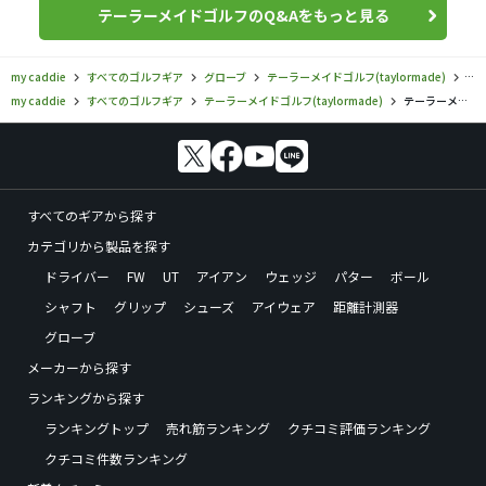
テーラーメイドゴルフのQ&Aをもっと見る
my caddie
すべてのゴルフギア
グローブ
テーラーメイドゴルフ(taylormade)
テ
my caddie
すべてのゴルフギア
テーラーメイドゴルフ(taylormade)
テーラーメイドゴルフ／／インタークロス 5.0 グローブの口コミ評価
すべてのギアから探す
カテゴリから製品を探す
ドライバー
FW
UT
アイアン
ウェッジ
パター
ボール
シャフト
グリップ
シューズ
アイウェア
距離計測器
グローブ
メーカーから探す
ランキングから探す
ランキングトップ
売れ筋ランキング
クチコミ評価ランキング
クチコミ件数ランキング