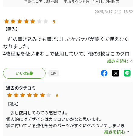
平均スコア：85～89
平均ラウンド数：1ヶ月に2回程度
2025/3/17（月）18:52
5
【購入】
前の書き込みでも書きましたケバケバが酷くて使えなく
なりました。
4枚程度を使いまわしで使用していて、他の3枚はこのグロ
ーブよりも長く使用しているのに問題なく使えているの
続きを読む
で、耐久性はよくないと思います。
いいね
1
件
安く買えたので消耗品と思って諦められるけれど、マーク
ダウン前の価格なら買わないでしょう。
過去のクチコミ
6
【購入】
少し使用してみての感想です。
個人的にはデザインはカッコいいかなと思います。
掌に付いている強化部分のパーツがすぐにケバついてしまいま
す。耐久性が心配になります。
続きを読む