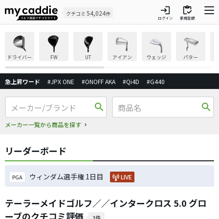
login
inventory
54,024
クチコミ
件
ログイン
新規登録
ドライバー
FW
UT
アイアン
ウェッジ
パター
急上昇ワード
#JPX ONE
#ONOFF AKA
#Qi4D
#G440
search
search
メーカー一覧から商品を探す
リーダーボード
ウィンダム選手権 1日目
LIVE
PGA
テーラーメイドゴルフ／／インタークロス 5.0 グロ
ーブのクチコミ評価
1件