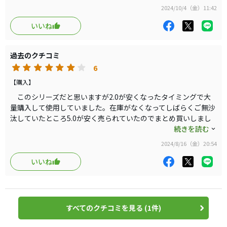
それと汚れ方が他のグローブに比べて汚れやすいのでしょうか。
2024/10/4（金）11:42
安くなってからの購入なので半年から1年持ってくれればいい
かと思っています。
いいね
過去のクチコミ
6
【購入】
このシリーズだと思いますが2.0が安くなったタイミングで大
量購入して使用していました。在庫がなくなってしばらくご無沙
汰していたところ5.0が安く売られていたのでまとめ買いしまし
た。
続きを読む
前の製品が使い勝手が良かったので疑いの余地なく購入しまし
2024/8/16（金）20:54
た。握った感触がしっくりくるというか、グリップにぴったり吸
い付くようです。雨の日でもそんなに滑りません。ただ、このシ
いいね
リーズはまだ使用して2か月なのでわかりませんが、2.0は半年以
下（5枚使いまわしで）で指先に穴が開いてしまい、それと月丘
辺りがケバケバになり易く耐久性に難があるように思いました。
5.0で改善していてくれると嬉しいです。それ以外は気に入って
すべてのクチコミを見る (1件)
います。