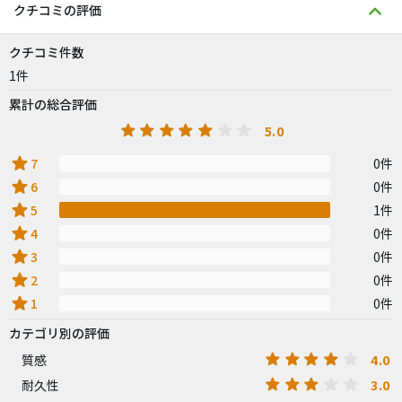
クチコミの評価
クチコミ件数
1件
累計の総合評価
5.0
star
7
0件
star
6
0件
star
5
1件
star
4
0件
star
3
0件
star
2
0件
star
1
0件
カテゴリ別の評価
4.0
質感
3.0
耐久性