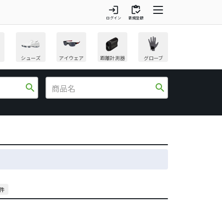
login
inventory
ログイン
新規登録
シューズ
アイウェア
距離計測器
グローブ
search
search
3件