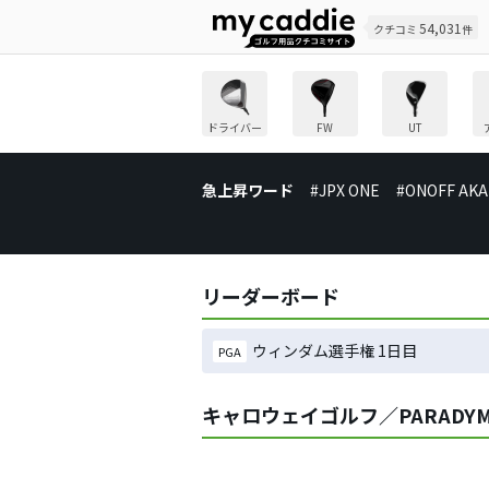
54,031
クチコミ
件
ドライバー
FW
UT
急上昇ワード
#JPX ONE
#ONOFF AKA
リーダーボード
ウィンダム選手権 1日目
PGA
キャロウェイゴルフ／PARADY