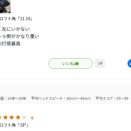
ロフト角「21 24」
く左にいかない
トゥ側がかなり重い
の打感最高
ぶ、高さ出る
と縦距離かなり揃う
いいね
1
件
とラインも出る
ウェイウッド&ユーティリティ
な私の最終兵器
ルシャフトはちょっと頼りなく
歴：16年～20年
平均ヘッドスピード：41m/s～45m/s
平均スコア：85～89
イブリッドで使用中
値段とラフからは難しい点だけ
6
ロフト角「18°」
はapex uwの方が操作性も良いし