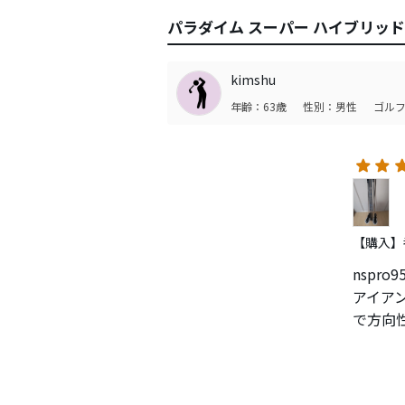
パラダイム スーパー ハイブリッ
kimshu
年齢：63歳
性別：男性
ゴルフ
【購入】番
nspr
アイア
で方向
高さが
す。
打感も