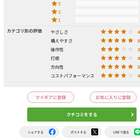
star
3
star
2
star
1
カテゴリ別の評価
4
やさしさ
5
構えやすさ
3
操作性
4
打感
5
方向性
4
コストパフォーマンス
マイギアに登録
お気に入りに登録
クチコミをする
シェアする
ポストする
LINEで送る