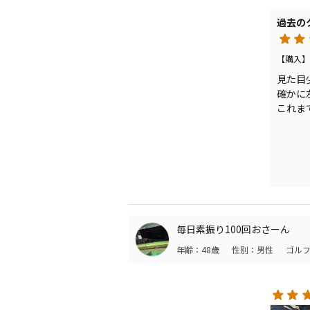
ぜひ、
過去の
【購入】
見た目
確かに
これま
ただ、
込む」
く高く
アイア
nspr
結果が
毎日素振り100回おさーん
年齢：48歳
性別：男性
ゴルフ