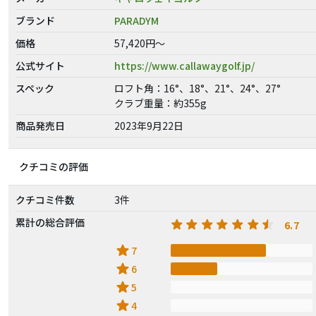
ブランド
PARADYM
価格
57,420円～
公式サイト
https://www.callawaygolf.jp/
スペック
ロフト角：16°、18°、21°、24°、27°
クラブ重量：約355g
商品発売日
2023年9月22日
クチコミの評価
クチコミ件数
3件
累計の総合評価
6.7
star
7
star
6
star
5
star
4