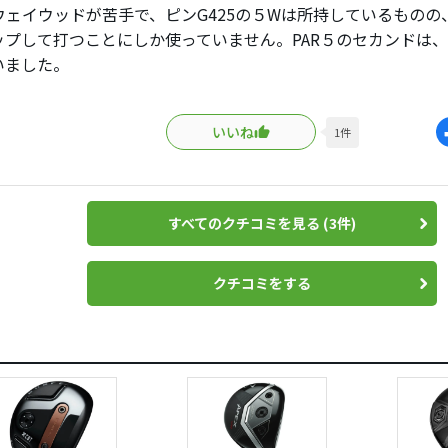
ウェイウッドが苦手で、ピンG425の５Wは所持しているものの
も小さいが
ップして打つことにしか使っていません。PAR５のセカンドは、ピ
うな下手くそにこれは本当にありがたい
いました。
もう少し距離が欲しい。フェアウェイウッドを練習しないと駄
るG430からから
らいけるかも！っと思い購入してみました。定価は高いため中
えて不満無しです。
いいね
1
件
てでしょうかね…いい感じです。
ャフトのSのままだから、他の所持しているハイブリッドより
すべてのクチコミを見る (3件)
とシャフトに鉛をはって調整しただけですが、これなら今の自
ないです。
クチコミをする
り飛距離を出すという目的は十分に果たしてくれています。