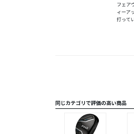
フェア
ヘッド
ィーア
私のよ
打って
ただ、
被りまく
これな
買い替
どうし
純正シ
のに！
ヘッド
必要は
４Ｕよ
同じカテゴリで評価の高い商品