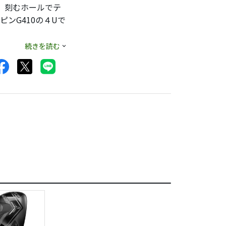
、刻むホールでテ
ンG410の４Uで
目だとは思いつつ、
続きを読む
古で購入。
軽く柔らかいはずな
分にはリシャフトの