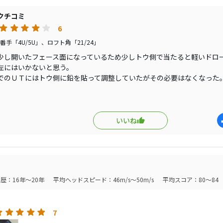
スチールシャフトをチャレンジしてみてください。
クチコミ
6
番手「4U/5U」、ロフト角「21/24」
少し開いたフェース面になっているため少しトウ側で当たると軽いドロ
左にはいかないと思う。
でのＵＴにはトウ側に鉛を貼って調整していたがその必要はなくなった
これまでシャフトはずっとスチールを使っていたため標準のベンタスシ
というより「はらう」感じでマン振りにはあわないスペックになってい
キャリーも期待＋５ヤードほど飛んでいる。
ンからの流れを作るため、軽い今のシャフトをスチールシャフトに替え
いいね
o950をオーダー中です。
良ければ、また、書き込みます。
歴：16年～20年
平均ヘッドスピード：46m/s～50m/s
平均スコア：80～84
7