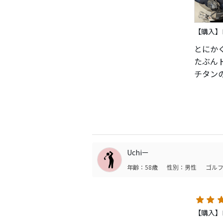
【購入】
とにか
たぶん
チタン
ぶっ飛
不思議
慣れる
フェア
ど下手
Uchiー
ノーマ
年齢：58歳
性別：男性
ゴルフ
TRハ
欠点は
【購入】
上手い人