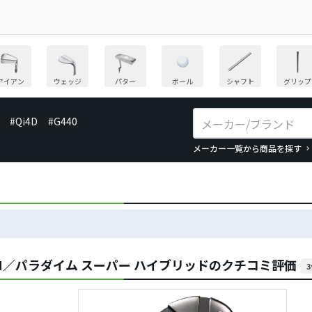
アイアン
ウェッジ
パター
ボール
シャフト
グリップ
#Qi4D
#G440
メーカー一覧から商品を探す
M／パラダイム スーパー ハイブリッドのクチコミ評価