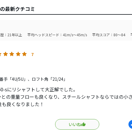
ドの最新クチコミ
歴：21年以上
平均ヘッドスピード：41m/s～45m/s
平均スコア：80～84
7
手「4U/5U」、ロフト角「21/24」
o950-sにリシャフトして大正解でした。
ンとの重量フローも良くなり、スチールシャフトならではの小
性も良くなりました！
落ちるのではと心配していましたがしっかり振れる分、高さも
いいね
打音も気に入りました。