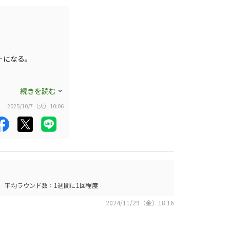
ーになる。
。
ャフトは軽く「打ち
続きを読む
る。弾道は申し分な
2025/10/7（火）10:06
てみようと
平均ラウンド数：1週間に1回程度
2024/11/29（金）18:16