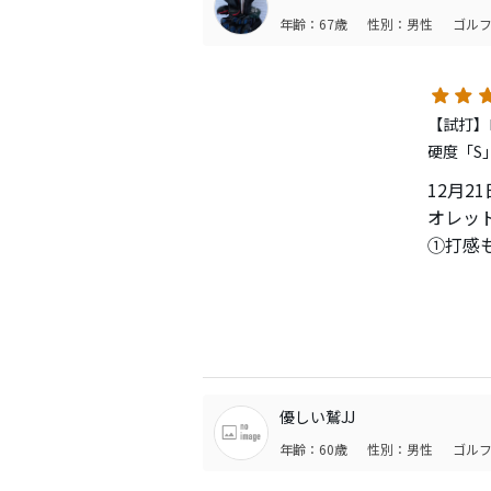
年齢：67歳
性別：男性
ゴルフ
【試打】ロ
硬度「S
12月2
オレット
①打感
です。
②方向
③顔は
ゴルフ
いと思
優しい鷲JJ
年齢：60歳
性別：男性
ゴルフ