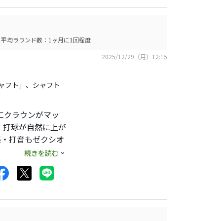
平均ラウンド数：1ヶ月に1回程度
2025/12/29（月）12:15
ボンシャフト」、シャフト
にクラウンがマッ
。打球が自然に上が
感・打音もゼクシオ
距離が伸びるタイ
続きを読む
だわりがある人は試
すすめ。