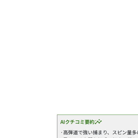
AIクチコミ要約
insights
·高弾道で強い捕まり、スピン量多