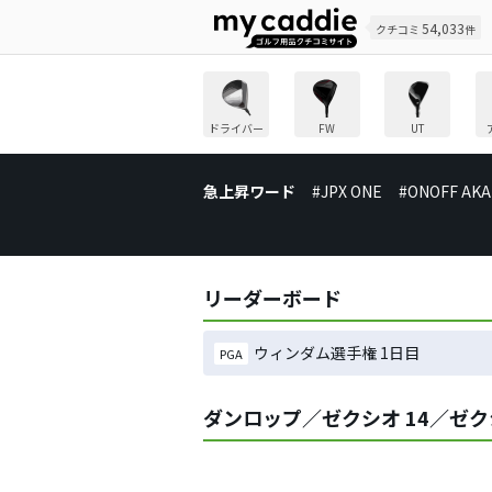
54,033
クチコミ
件
ドライバー
FW
UT
急上昇ワード
#JPX ONE
#ONOFF AKA
リーダーボード
ウィンダム選手権 1日目
PGA
ダンロップ／ゼクシオ 14／ゼク