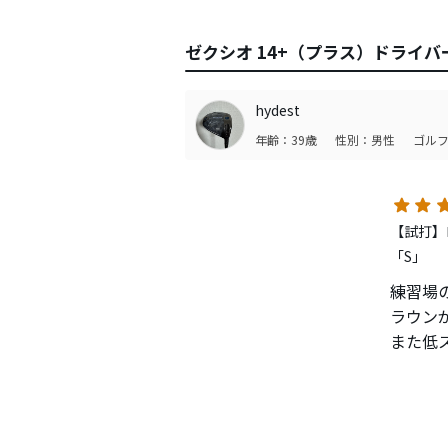
ゼクシオ 14+（プラス）ドライ
hydest
年齢：39歳
性別：男性
ゴルフ
【試打】ロ
「S」
練習場
ラウン
また低
感じま
10K
かな、
シニア