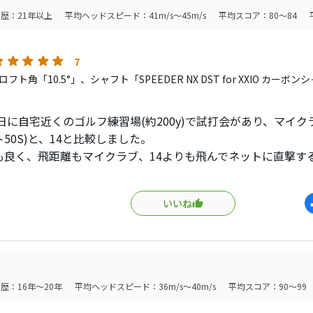
歴：21年以上
平均ヘッドスピード：41m/s～45m/s
平均スコア：80～84
7
フト角「10.5°」、シャフト「SPEEDER NX DST for XXIO カー
」
1日に自宅近くのゴルフ練習場(約200y)で試打会があり、マイクラ
50S)と、14と比較しました。
も良く、飛距離もマイクラブ、14よりも飛んでネットに直撃す
性はマイクラブ以上に良い感じです。
いいね
スクエアな感じです。
○で、NXゴールド50Sのシャフトがあればデータ比較して購入
います。かなり購入意欲が高まっています。
歴：16年～20年
平均ヘッドスピード：36m/s～40m/s
平均スコア：90～99