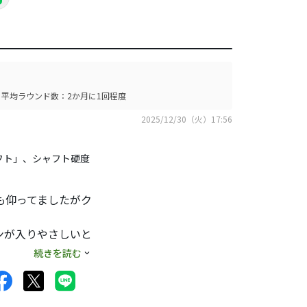
平均ラウンド数：2か月に1回程度
2025/12/30（火）17:56
シャフト」、シャフト硬度
も仰ってましたがク
ンが入りやさしいと
続きを読む
Kじゃなくても良い
。