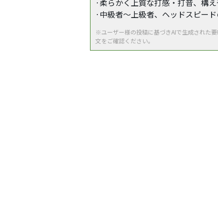
·柔らかく上質な打感・打音、構
·中級者～上級者、ヘッドスピー
※ユーザー様の投稿に基づきAIで生成された
文をご確認ください。