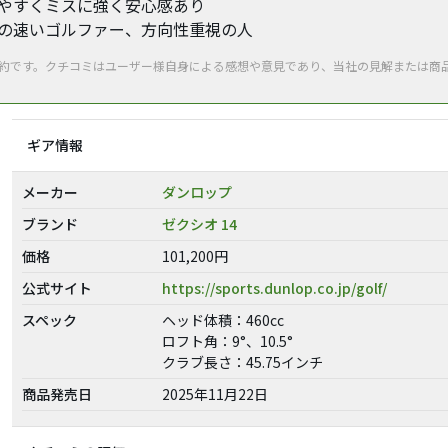
えやすくミスに強く安心感あり
ドの速いゴルファー、方向性重視の人
要約です。クチコミはユーザー様自身による感想や意見であり、当社の見解または商
ギア情報
メーカー
ダンロップ
ブランド
ゼクシオ 14
価格
101,200円
公式サイト
https://sports.dunlop.co.jp/golf/
スペック
ヘッド体積：460cc
ロフト角：9°、10.5°
クラブ長さ：45.75インチ
商品発売日
2025年11月22日