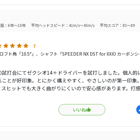
歴：6年～10年
平均ヘッドスピード：41m/s～45m/s
平均スコア：85～89
7
フト角「10.5°」、シャフト「SPEEDER NX DST for XXIO カー
」
の試打会にてゼクシオ14＋ドライバーを試打しました。個人的
ることが好印象。とにかく構えやすく、やさしいのが第一印象
ミスヒットでも大きく曲がりにくいので安心感があります。打
柔らかく上質。飛距離は“爆飛び”というより、安定して平均飛
向性重視の人にはかなり好印象だと思います。
いいね
、飛距離性能だけを最優先する人や、シャフトの硬さに強いこ
。
には、やさしさ・安定感・品質の高さを求めるゴルファーにお