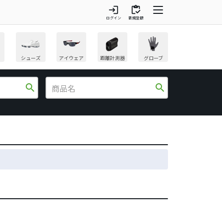
login
inventory
ログイン
新規登録
シューズ
アイウェア
距離計測器
グローブ
search
search