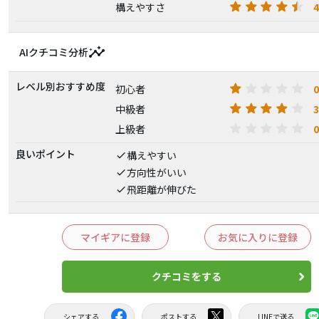
4
構えやすさ
insights
AIクチコミ分析
レベル別おすすめ度
0
初心者
3
中級者
0
上級者
良いポイント
構えやすい
方向性がいい
飛距離が伸びた
マイギアに登録
お気に入りに登録
クチコミをする
シェアする
ポストする
LINEで送る