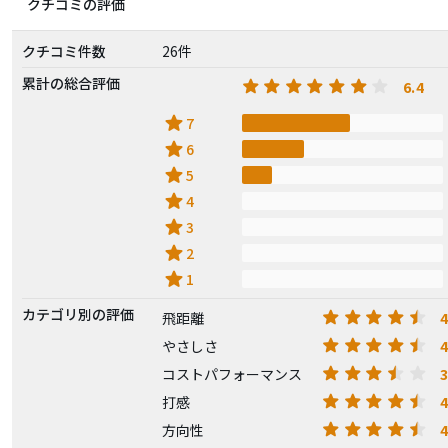
クチコミの評価
クチコミ件数
26件
累計の総合評価
6.4
star
7
star
6
star
5
star
4
star
3
star
2
star
1
カテゴリ別の評価
4
飛距離
4
やさしさ
3
コストパフォーマンス
4
打感
4
方向性