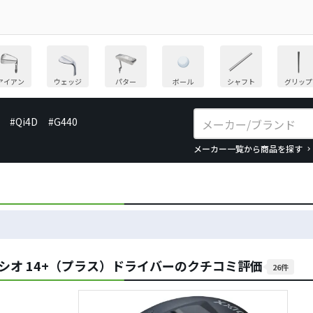
アイアン
ウェッジ
パター
ボール
シャフト
グリップ
#Qi4D
#G440
メーカー一覧から商品を探す
シオ 14+（プラス）ドライバーのクチコミ評価
26件