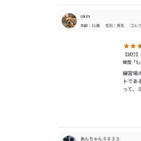
nkm
年齢：51歳
性別：男性
ゴルフ
【試打】ロ
硬度「S
練習場
トであ
って、
らしく
プ。方
一方で
打必須
総合的
あんちゃん３８３３