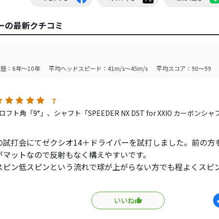
バーの最新クチコミ
歴：6年～10年
平均ヘッドスピード：41m/s～45m/s
平均スコア：90～99
7
フト角「9°」、シャフト「SPEEDER NX DST for XXIO カーボン
の試打会にてゼクシオ14＋ドライバーを試打しました。前の方
がマットなので反射もなく構えやすいです。
スピン低スピンという流れで球が上がらない方でも程よくスピ
した。
はミスに強いけど振った方向に飛んでいくのでそれを考えると10
いいね
と思えるほど優しく方向性がよく完成度が高いです。
クラブだから、と決めつけず試打してみる事をオススメします