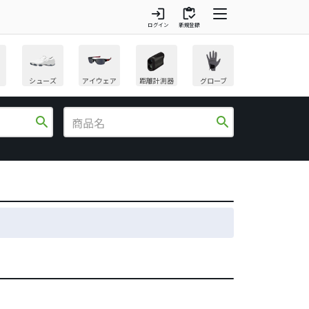
login
inventory
ログイン
新規登録
シューズ
アイウェア
距離計測器
グローブ
search
search