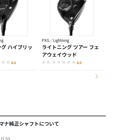
ng
PXG／Lightning
PXG／Lightning
グ ハイブリッ
ライトニング ツアー フェ
ライトニング
アウェイウッド
イウッド
0.0
0.0
アマナ純正シャフトについて
21:53