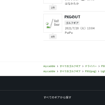
はなかたか
1件
PXGのUT
ゴルフギア
2021/7/20（火）13:04
PuiPu
4件
my caddie
すべてのゴルフギア
ドライバー
PX
my caddie
すべてのゴルフギア
PXG(pxg)
Lig
すべてのギアから探す