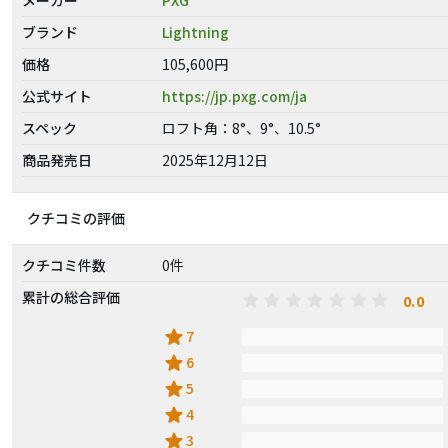
ブランド
Lightning
価格
105,600円
公式サイト
https://jp.pxg.com/ja
スペック
ロフト角：8°、9°、10.5°
商品発売日
2025年12月12日
クチコミの評価
クチコミ件数
0件
累計の総合評価
0.0
star
7
star
6
star
5
star
4
star
3