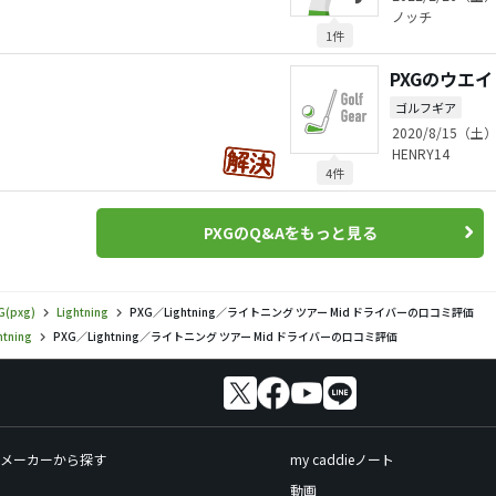
ノッチ
1件
PXGのウエ
ゴルフギア
2020/8/15（土）
HENRY14
4件
PXGのQ&Aをもっと見る
G(pxg)
Lightning
PXG／Lightning／ライトニング ツアー Mid ドライバーの口コミ評価
htning
PXG／Lightning／ライトニング ツアー Mid ドライバーの口コミ評価
メーカーから探す
my caddieノート
動画