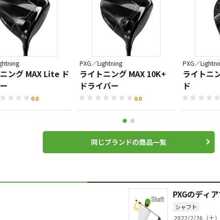
htning
PXG／Lightning
PXG／Lightni
ング MAX Lite ド
ライトニング MAX 10K+
ライトニン
ー
ドライバー
ド
0.0
0.0
同じブランドの商品一覧
PXGのディ
シャフト
2022/2/26（土）