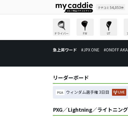
54,053
クチコミ
件
ドライバー
FW
UT
急上昇ワード
#JPX ONE
#ONOFF AKA
リーダーボード
ウィンダム選手権 3日目
LIVE
PGA
PXG／Lightning／ライトニ