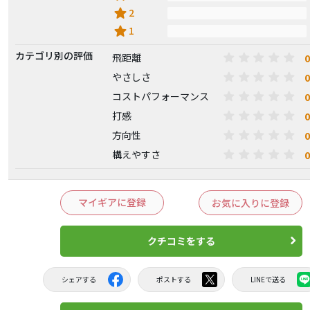
star
2
star
1
カテゴリ別の評価
0
飛距離
0
やさしさ
0
コストパフォーマンス
0
打感
0
方向性
0
構えやすさ
マイギアに登録
お気に入りに登録
クチコミをする
シェアする
ポストする
LINEで送る