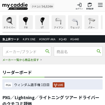
login
inventory
54,024
クチコミ
件
ログイン
新規登録
ドライバー
FW
UT
アイアン
ウェッジ
パター
急上昇ワード
#JPX ONE
#ONOFF AKA
#Qi4D
#G440
search
search
メーカー一覧から商品を探す
リーダーボード
ウィンダム選手権 1日目
LIVE
PGA
PXG／Lightning／ライトニング ツアー ドライバー
のクチコミ評価