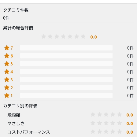
クチコミ件数
0件
累計の総合評価
0.0
star
7
0件
star
6
0件
star
5
0件
star
4
0件
star
3
0件
star
2
0件
star
1
0件
カテゴリ別の評価
0.0
飛距離
0.0
やさしさ
0.0
コストパフォーマンス