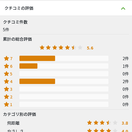
クチコミの評価
クチコミ件数
5件
累計の総合評価
5.6
star
7
2件
star
6
1件
star
5
0件
star
4
2件
star
3
0件
star
2
0件
star
1
0件
カテゴリ別の評価
3.8
飛距離
4.0
やさしさ