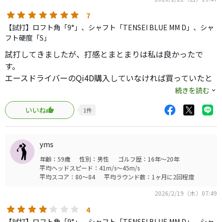
7
【試打】ロフト角「9°」、シャフト「TENSEI BLUE MM D」、シャ
フト硬度「S」
試打してきましたが、打感とまとまりは私は良かったで
す。
エースドライバーのQi4D購入していなければ買っていたと
思います。
続きを読む
見た目、打感、スピンも程よく入りますし、球のまとまり
いいね
1
件
と‥製品は良いと思います。
打った感想として、セレクトはヘッドスピードが43以上な
yms
いと芯を外した時はナノアロイ層のたわみの先のチタン層
年齢：59歳
性別：男性
ゴルフ歴：16年～20年
まで行きづらいのかなと感じました。
平均ヘッドスピード：41m/s～45m/s
振れる方は恩恵あると思います。
平均スコア：80～84
平均ラウンド数：1ヶ月に2回程度
一発の飛びは今作のテーラー、コブラの外ブラ強いですけ
2026/2/19（木）07:49
ど、まとまりはミズノだと思います。
打感や音などは少し独特ですし、スイングによっては合わ
4
ない方もいると思いますので、試打はしたほうが良いで
【試打】ロフト角「9°」、シャフト「TENSEI BLUE MM D」、シャ