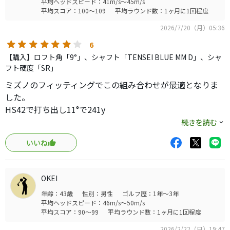
平均ヘッドスピード：41m/s～45m/s
平均スコア：100～109
平均ラウンド数：1ヶ月に1回程度
2026/7/20（月）05:36
6
【購入】ロフト角「9°」、シャフト「TENSEI BLUE MM D」、シャ
フト硬度「SR」
ミズノのフィッティングでこの組み合わせが最適となりま
した。
HS42で打ち出し11°で241y
ヘッドスピードがもっとないと上がりにくいようですが、
続きを読む
個人的には打感と直進性は今までの中で最高レベルでした
いいね
OKEI
年齢：43歳
性別：男性
ゴルフ歴：1年～3年
平均ヘッドスピード：46m/s～50m/s
平均スコア：90～99
平均ラウンド数：1ヶ月に1回程度
2026/2/22（日）19:47