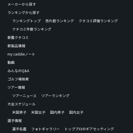
メーカーから探す
ランキングから探す
ランキングトップ
売れ筋ランキング
クチコミ評価ランキング
クチコミ件数ランキング
新着クチコミ
新製品情報
my caddieノート
動画
みんなのQ&A
ゴルフ場検索
ツアー情報
ツアーニュース
ツアーランキング
大会スケジュール
米国男子
米国女子
国内男子
国内女子
選手情報
選手名鑑
フォトギャラリー
トッププロのギアセッティング