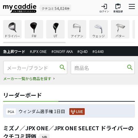
login
inventory
54,024
クチコミ
件
ログイン
新規登録
ドライバー
FW
UT
アイアン
ウェッジ
パター
急上昇ワード
#JPX ONE
#ONOFF AKA
#Qi4D
#G440
search
search
メーカー一覧から商品を探す
リーダーボード
ウィンダム選手権 1日目
LIVE
PGA
ミズノ／JPX ONE／JPX ONE SELECT ドライバーの
クチコミ評価
5件