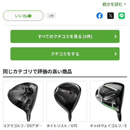
以下の人には十分なしなり戻りだと思います。ヘッドはセ
続きを読む
レクトの方が扱いやすく感じました。つかまりや高さは抑
いいね
1
件
えられていて、1度寝かせて打ちましたが、レッドで思い切
り振ってもほんのりフェードしました。バッグスピンは少
し入るほうで、フェードが強くて2900回転、ストレートで
すべてのクチコミを見る (5件)
2500ほど。ミート率はなんと1.52を記録。ほとんど1.48と
かオーバーしてたので、ほんとにルール適合なのか心配に
なります。一度寝かせても打ち出し角10度くらいだったの
クチコミをする
で、高さがでて、捕まえられたらとんでもなく飛ぶドライ
バーです。セレクトで十分優しいとおもいます。tsr3より優
同じカテゴリで評価の高い商品
しいくらいかなーと思いました。テンセイブルーは手元硬
くて、しっかりためられる人でないとだめだし、そこまで
シャフトが仕事する感じではなかったです。セレクトにレ
ッドの方が相性いいと思いました。
コブラゴルフ／DSアダプト
タイトリスト／GTS
キャロウェイゴルフ／ELYTE