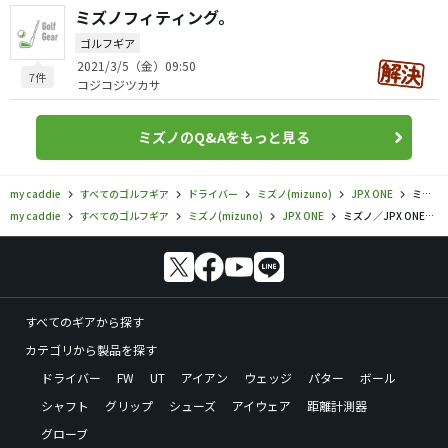
ミズノフィティング。
ゴルフギア
2021/3/5（金）09:50
7件
コジコジツカサ
ミズノのQ&Aをもっと見る
my caddie
すべてのゴルフギア
ドライバー
ミズノ(mizuno)
JPX ONE
ミズノ／JPX ONE／JPX ONE SELECT ドライバーの口コミ評価
my caddie
すべてのゴルフギア
ミズノ(mizuno)
JPX ONE
ミズノ／JPX ONE／JPX ONE SELECT ドライバーの口コミ評価
すべてのギアから探す
カテゴリから製品を探す
ドライバー
FW
UT
アイアン
ウェッジ
パター
ボール
シャフト
グリップ
シューズ
アイウェア
距離計測器
グローブ