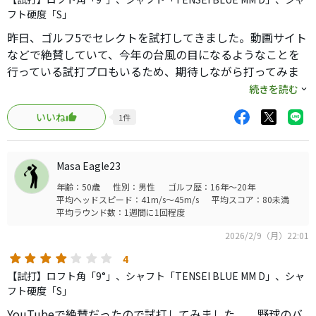
す。
フト硬度「S」
昨日、ゴルフ5でセレクトを試打してきました。動画サイト
などで絶賛していて、今年の台風の目になるようなことを
行っている試打プロもいるため、期待しながら打ってみま
した。
続きを読む
構えた時の顔は可もなく不可もなくで、普段テーラーメイ
いいね
1
件
ドに慣れている私にとっては少しスマートな顔つき。
意外だったのは打感で、ナノアロイがどんなものかと期待
していたのにとても硬い感触でした。ヘッドスピードは46
Masa Eagle23
くらいですが、フェイスに硬い板が貼られいている感触。
年齢：50歳
性別：男性
ゴルフ歴：16年～20年
芯を食っていないのかと思いましたが、何度打っても嫌な
平均ヘッドスピード：41m/s～45m/s
平均スコア：80未満
硬い感触。フェイス面がたわむ感触はほぼ感じられませ
平均ラウンド数：1週間に1回程度
ん。打音も独特で、好きになれませんでした。飛距離もト
2026/2/9（月）22:01
ータル250yから255yとQi35より10％飛ばない結果となりま
した。このクラブは前情報やネット情報、試打動画だけを
4
見て購入することをおすすめしません。
【試打】ロフト角「9°」、シャフト「TENSEI BLUE MM D」、シャ
その後にQi4Dも試打しましたが、打感は気持ちいいし、飛
フト硬度「S」
距離も275yと今使っているQi35と同レベル。
YouTubeで絶賛だったので試打してみました。 野球のバ