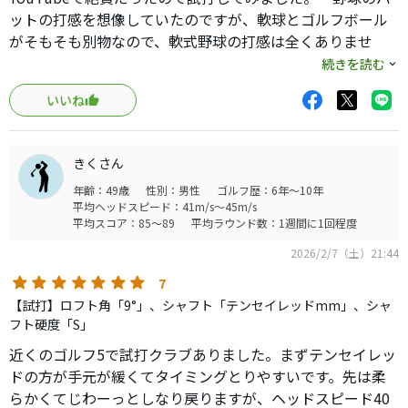
ここであまり酷評はしたくありませんが、あまりにもJPXが
ットの打感を想像していたのですが、軟球とゴルフボール
期待外れだったので書かせていただきました。
がそもそも別物なので、軟式野球の打感は全くありませ
購入前の試打を強くお勧めします。
ん。ベットスピードが４５以上ないと恩恵がないクラブだ
続きを読む
試打の最後に店員さんに聞いたところ、Qi4D、クアンタ
と思います。
ム、JPX(予約)の中ではダントツにQi4Dが売れているとの
いいね
フェイスへの吸いつき、玉持ちはキャロウェイのクァンタ
ことでした。
ムの方が私好みでした。
店員さんも言ってましたが飛びはテーラーメイドやキャロ
きくさん
ウェイの方が上回っていると思います。
年齢：49歳
性別：男性
ゴルフ歴：6年～10年
平均ヘッドスピード：41m/s～45m/s
平均スコア：85～89
平均ラウンド数：1週間に1回程度
2026/2/7（土）21:44
7
【試打】ロフト角「9°」、シャフト「テンセイレッドmm」、シャ
フト硬度「S」
近くのゴルフ5で試打クラブありました。まずテンセイレッ
ドの方が手元が緩くてタイミングとりやすいです。先は柔
らかくてじわーっとしなり戻りますが、ヘッドスピード40