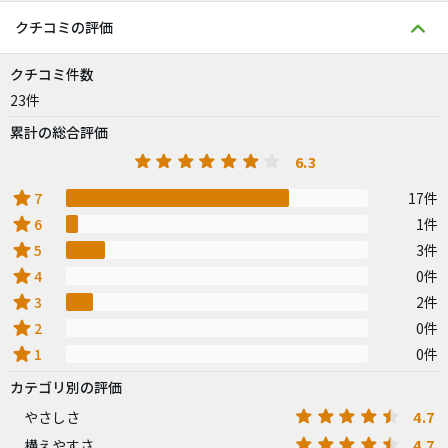
クチコミの評価
クチコミ件数
23件
累計の総合評価
6.3
star
7
17件
star
6
1件
star
5
3件
star
4
0件
star
3
2件
star
2
0件
star
1
0件
カテゴリ別の評価
4.7
やさしさ
4.7
構えやすさ