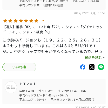
平均ヘッドスピード：46m/s～50m/s
平均スコア：80未満
平均ラウンド数：1週間に1回程度
2017/12/25（月）15:52
7
【購入】番手「#2」、ロフト角「22°」、シャフト「ダイナミック
ゴールド」、シャフト硬度「S」
この前のバージョンも（１９、２２、２５，２８，３１）
＊２セット所持しています。これは３Uと５Uだけです
が。。中古ショップでも玉が少なくなっているので、見つ
けると即買いです。HIBOREの構えやすさ、球の上がり具
続きを読む
合、捕まえやすさは他にないです。
いいね
ＰＴ２０１
年齢：45歳
性別：男性
ゴルフ歴：6年～10年
平均ヘッドスピード：46m/s～50m/s
平均スコア：80～84
平均ラウンド数：1ヶ月に2回程度
2013/6/26（水）22:57