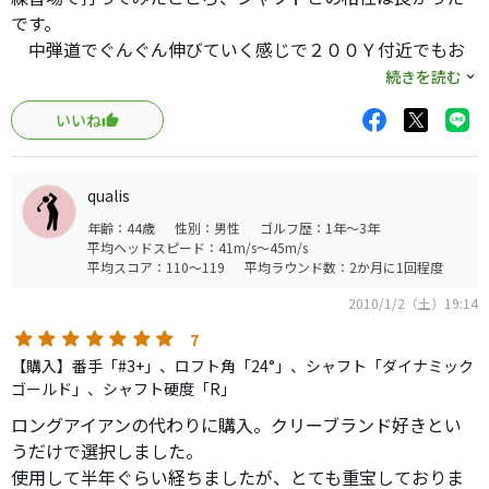
（優しさを求めているヘッド構造なので、求めるべきでな
です。
いのかもしれません）
中弾道でぐんぐん伸びていく感じで２００Ｙ付近でもお
じぎしません。 だいたい２３０Ｙぐらいかな？（ＵＳで
続きを読む
打感が硬いとの書込みも見受けられましたが、？です。
トルク３，０）
芯を打ち抜けば、打感らしい打感なく、スパーンと高弾道
いいね
で飛んでいきます。どんなクラブでも、芯を外せば打感が
ただロフトとシャフトの長さを考えると、打てる場所が
悪いのは仕方ないのでは？
ある程度限られます。
qualis
つかまりの良いクラブなので、左だけ気をつけていれば安
年齢：44歳
性別：男性
ゴルフ歴：1年～3年
ＨＳ４０前半の場合は、このシャフトは厳しいかも......
心して振っていける簡単クラブです。
平均ヘッドスピード：41m/s～45m/s
平均スコア：110～119
平均ラウンド数：2か月に1回程度
生産していない在庫薄、商品の書込みとなってしまいまし
2010/1/2（土）19:14
たが、ＵＴに優しさを求めている方には、今尚お薦めでき
7
る名器だと思います。
【購入】番手「#3+」、ロフト角「24°」、シャフト「ダイナミック
中古も出辛いので、大事に使っていきます。
ゴールド」、シャフト硬度「R」
ロングアイアンの代わりに購入。クリーブランド好きとい
うだけで選択しました。
使用して半年ぐらい経ちましたが、とても重宝しておりま