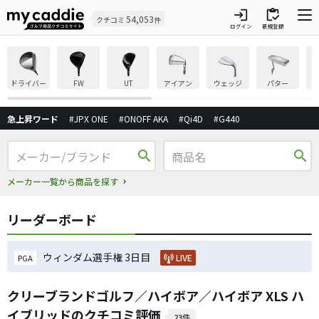
login
inventory
54,053
クチコミ
件
ログイン
新規登録
ドライバー
FW
UT
アイアン
ウェッジ
パター
急上昇ワード
#JPX ONE
#ONOFF AKA
#Qi4D
#G440
search
search
メーカー一覧から商品を探す
リーダーボード
ウィンダム選手権 3日目
LIVE
PGA
クリーブランドゴルフ／ハイボア／ハイボア XLS ハ
イブリッドのクチコミ評価
23件