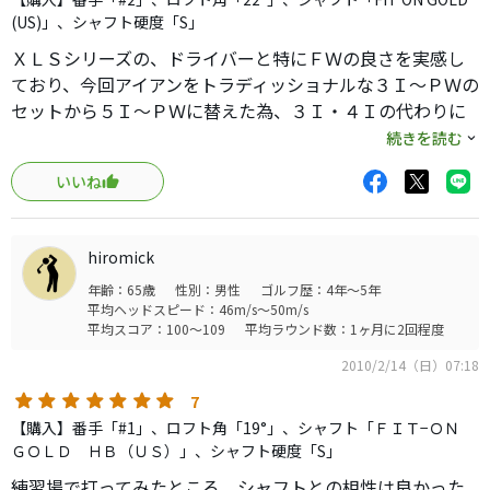
(US)」、シャフト硬度「S」
ライが良いと飛びすぎるのがちょっと不満です（笑）ラフ
ＸＬＳシリーズの、ドライバーと特にＦＷの良さを実感し
からでも問題なく打てるのでそういう場面のほうが使いや
ており、今回アイアンをトラディッショナルな３Ｉ〜ＰＷの
すいかな。
セットから５Ｉ〜ＰＷに替えた為、３Ｉ・４Ｉの代わりに
このころのクリーブランドのクラブは新品でもコストパフ
ハイブリッド２２°を購入しました。
続きを読む
ォーマンスは高かったのに、現在では安価すぎて申し訳な
い気がします。
いいね
もう生産を過ぎて、定評も高くＦＷでも使っていて好感の
これからゴルフを始める仲間には現在ドライバーからパタ
持てたＵＳモデルのFIT ON GOLDを探すのに苦労しました
ーまでクリーブランドを勧めるようにしています。
が、苦労した甲斐がありました。
hiromick
年齢：65歳
性別：男性
ゴルフ歴：4年～5年
振ってへたる事のない、このシャフトは安心して振れま
平均ヘッドスピード：46m/s～50m/s
す。
平均スコア：100～109
平均ラウンド数：1ヶ月に2回程度
私の距離で、２１０〜２２０ｙ程度ですが、ストロングロ
2010/2/14（日）07:18
フトのアイアンを購入し５Iで１９０ｙ強なので丁度ＸＬＳ
の５Ｗの間を埋めてくれそうです。
7
【購入】番手「#1」、ロフト角「19°」、シャフト「ＦＩＴ−ＯＮ
ただし、同シリーズのＦＷにも言えることですが、フェー
ＧＯＬＤ ＨＢ（ＵＳ）」、シャフト硬度「S」
ドで若干距離を落としたりする事には向いていません。
練習場で打ってみたところ、シャフトとの相性は良かった