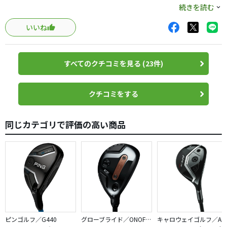
す。打ちやすく真っ直ぐ飛び、全然曲がりません。音も悪
続きを読む
くないですし、オススメの一品です。
いいね
ヘッドの形状がハイボアのため、気になる方は選択されな
い方がよいかと思います。問題ないという方には、値段を
すべてのクチコミを見る (23件)
考えればとてもよいお買物かと。初心者の私でも十分に使
用できております。
クチコミをする
同じカテゴリで評価の高い商品
ピンゴルフ／G440
グローブライド／ONOFF AKA
キャロウェイゴルフ／APEX