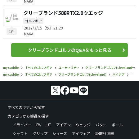
MAKA
クリーブランド588RTX2.0ウエッジ
ゴルフギア
2017/3/15（水）21:29
1件
MAKA
クリーブランドゴルフのQ&Aをもっと見る
my caddie
すべてのゴルフギア
ユーティリティ
クリーブランドゴルフ(cleveland)
my caddie
すべてのゴルフギア
クリーブランドゴルフ(cleveland)
ハイボア
クリ
すべてのギアから探す
カテゴリから製品を探す
ドライバー
FW
UT
アイアン
ウェッジ
パター
ボール
シャフト
グリップ
シューズ
アイウェア
距離計測器