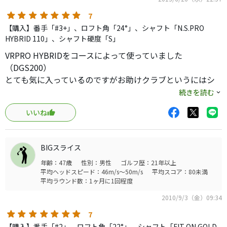
7
【購入】番手「#3+」、ロフト角「24°」、シャフト「N.S.PRO
HYBRID 110」、シャフト硬度「S」
VRPRO HYBRIDをコースによって使っていました
（DGS200）
とても気に入っているのですがお助けクラブというにはシ
ビアでしたので
続きを読む
いいものないかなーと立ち寄った中古屋で発見。
いいね
珍しいシャフトが挿してあったのでだめだったらいいやと
買ってみました。
BIGスライス
結果大成功です、とにかくラインが出しやすくシャフトの
年齢：47歳
性別：男性
ゴルフ歴：21年以上
おかげか弾道も高すぎないです。打感は硬めで弾きが良い
平均ヘッドスピード：46m/s～50m/s
平均スコア：80未満
感じ、打音はパキンというこもり気味の金属音で好みは分
平均ラウンド数：1ヶ月に1回程度
かれるかもしれません。
2010/9/3（金）09:34
以前ユーティリティの変わりに初代ハイボアアイアンの♯4
を入れていたので私にはそれ程違和感が無かったのですが
7
人によっては気持ちよくはないかもしれません。
【購入】番手「#2」、ロフト角「22°」、シャフト「FIT ON GOLD