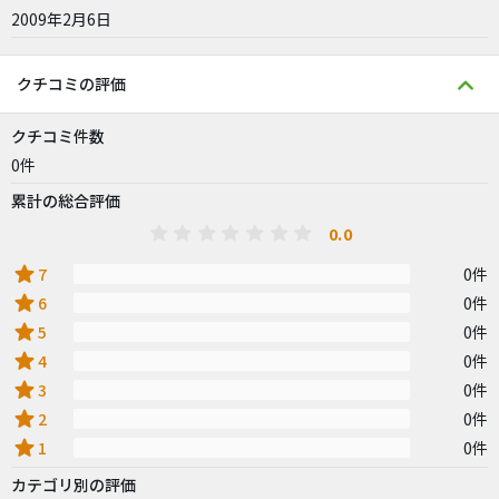
2009年2月6日
クチコミの評価
クチコミ件数
0件
累計の総合評価
0.0
star
7
0件
star
6
0件
star
5
0件
star
4
0件
star
3
0件
star
2
0件
star
1
0件
カテゴリ別の評価