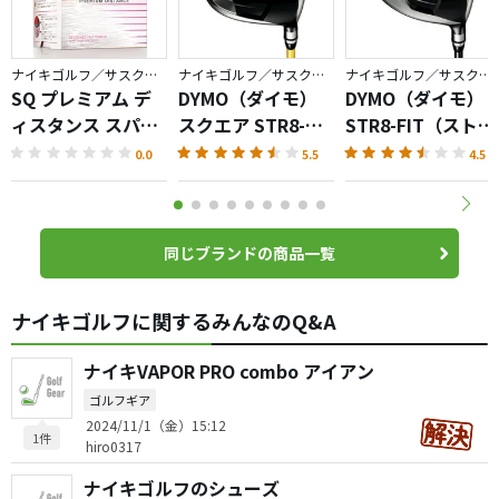
ナイキゴルフ／サスクワッチ
ナイキゴルフ／サスクワッチ
ナイキゴルフ／サスクワッチ
SQ プレミアム デ
DYMO（ダイモ）
DYMO（ダイモ）
ィスタンス スパー
スクエア STR8-
STR8-FIT（ストレ
クルピンク
FIT（ストレートフ
ートフィット） ド
0.0
5.5
4.5
ィット） ドライバ
ライバー
ー
同じブランドの商品一覧
ナイキゴルフに関するみんなのQ&A
ナイキVAPOR PRO combo アイアン
ゴルフギア
2024/11/1（金）15:12
1件
hiro0317
ナイキゴルフのシューズ