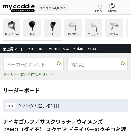
login
inventory
54,039
クチコミ
件
ログイン
新規登録
ドライバー
FW
UT
アイアン
ウェッジ
パター
急上昇ワード
#JPX ONE
#ONOFF AKA
#Qi4D
#G440
search
search
メーカー一覧から商品を探す
リーダーボード
ウィンダム選手権 2日目
PGA
ナイキゴルフ／サスクワッチ／ウィメンズ
DYMO（ダイモ） スクエア ドライバーのクチコミ評