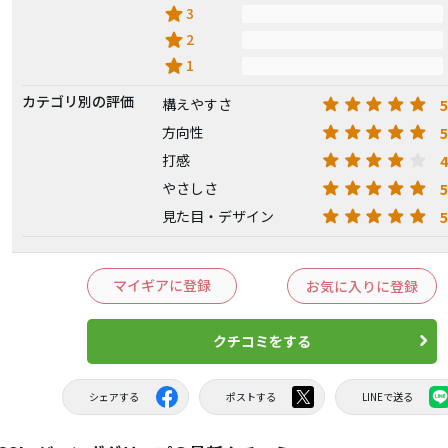
star
3
star
2
star
1
カテゴリ別の評価
5
構えやすさ
5
方向性
4
打感
5
やさしさ
5
見た目・デザイン
マイギアに登録
お気に入りに登録
クチコミをする
シェアする
ポストする
LINEで送る