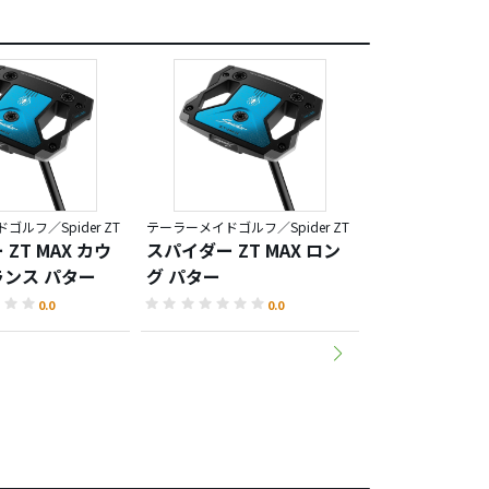
ルフ／Spider ZT
テーラーメイドゴルフ／Spider ZT
ZT MAX カウ
スパイダー ZT MAX ロン
スパイダー ツア
ンス パター
グ パター
チド クランク
ー
0.0
0.0