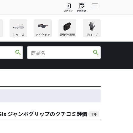
login
inventory
ログイン
新規登録
シューズ
アイウェア
距離計測器
グローブ
search
search
GSIs ジャンボグリップのクチコミ評価
3件