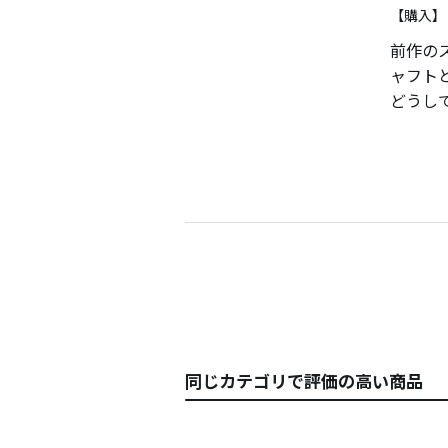
【購入】
前作の
ャフト
どうし
かった
ルより
やはり
ダー同
っすぐ
インサ
大切で
後はビ
同じカテゴリで評価の高い商品