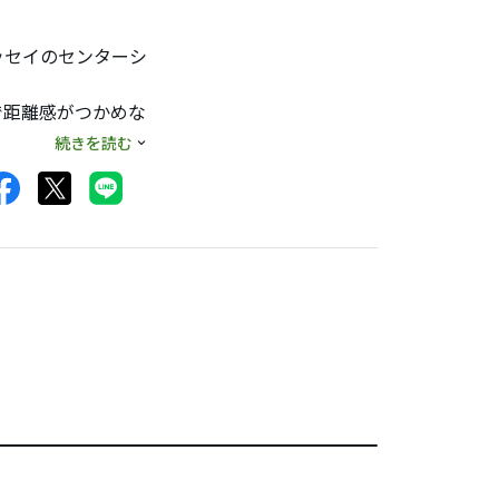
ッセイのセンターシ
で距離感がつかめな
手元が重い分ノーマ
続きを読む
なので前作のスパイ
してあげると後はま
を遣わず打てるのは
ます。