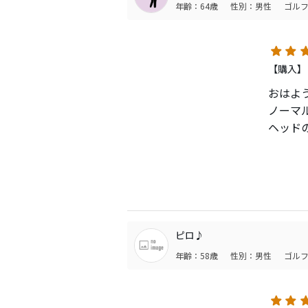
年齢：64歳
性別：男性
ゴルフ
少し窮
【購入】
おはよ
ノーマ
ヘッド
どうし
パット
メーカ
９月の
フェー
ました
ピロ♪
早く打
年齢：58歳
性別：男性
ゴルフ