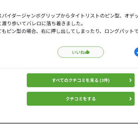
スパイダージャンボグリップからタイトリストのピン型、オデ
と渡り歩いてバレロに落ち着きました。
てもピン型の場合、右に押し出してしまったり、ロングパット
りと苦労しました。バレロもジャンボグリップを選びました。
も重量感があります。
いいね
手首が遊ばない感じはとても良いです。また、オートマチック
様、曲がり幅を考えて、曲がり幅のてっぺんに向かって打ち出
進みます。
ートの部分が少し柔らかいかなと思いますが、パターで変に気
すべてのクチコミを見る (3件)
すね。
ミョーなタッチがつかめればしっかりとした武器になると思い
クチコミをする