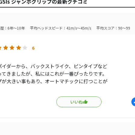
GSIs ジャンボグリップの最新クチコミ
歴：6年～10年
平均ヘッドスピード：41m/s～45m/s
平均スコア：90～99
6
パイダーから、バックストライク、ピンタイプなど
ってきましたが、私にはこれが一番ぴったりです。
プが大きい事もあり、オートマチックに打つことが
す。
ンも格好よく、構え安いですね。
いいね
の練習で本番投入でしたが、自分のビビリでショート
外は、狙ったところに直進してくれます。
エースパターです。
難点は、少し大きいのでキャディバックの中が