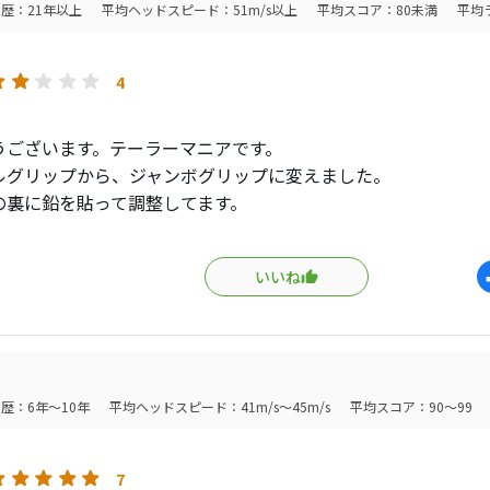
歴：21年以上
平均ヘッドスピード：51m/s以上
平均スコア：80未満
平均
屈ということですが、わがままな悩みかも。
4
うございます。テーラーマニアです。
ルグリップから、ジャンボグリップに変えました。
の裏に鉛を貼って調整してます。
ても、フェースの部分が樹脂で出来てるために、打感は柔らか
の距離感がつかめにくいと思います。
いいね
ーに色々相談してみましたが、やっと良い情報を頂きました。
終わりか１０月の初めに、ニューバレロが発売されます。
スの部分が元に戻るみたいです。皆様に早くお伝えしようと、
。
ってみたいです。
歴：6年～10年
平均ヘッドスピード：41m/s～45m/s
平均スコア：90～99
7