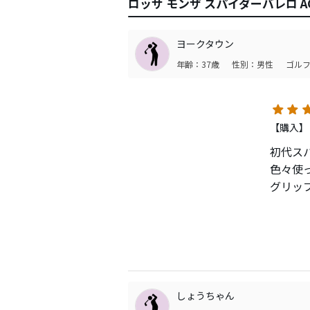
ロッサ モンザ スパイダーバレロ A
ヨークタウン
年齢：37歳
性別：男性
ゴルフ
【購入】
初代ス
色々使
グリッ
できま
デザイ
1時間
した以
当面、
しょうちゃん
一番の