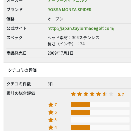
ブランド
ROSSA MONZA SPIDER
価格
オープン
公式サイト
http://japan.taylormadegolf.com/
スペック
ヘッド素材：304ステンレス
長さ（インチ）：34
商品発売日
2009年7月1日
クチコミの評価
クチコミ件数
3件
累計の総合評価
5.7
star
7
star
6
star
5
star
4