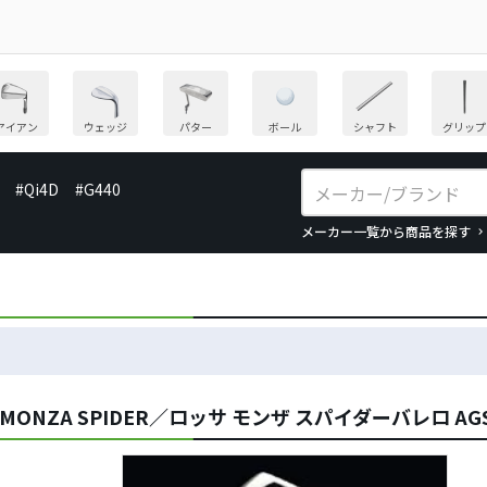
アイアン
ウェッジ
パター
ボール
シャフト
グリップ
#Qi4D
#G440
メーカー一覧から商品を探す
MONZA SPIDER／ロッサ モンザ スパイダーバレロ A