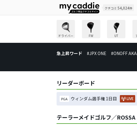
54,024
クチコミ
件
ドライバー
FW
UT
急上昇ワード
#JPX ONE
#ONOFF AKA
リーダーボード
ウィンダム選手権 1日目
LIVE
PGA
テーラーメイドゴルフ／ROSSA 