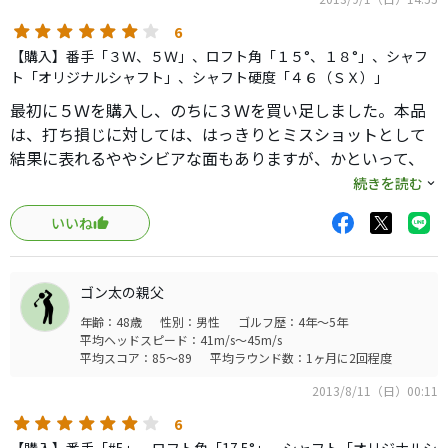
6
【購入】番手「３Ｗ、５Ｗ」、ロフト角「１５°、１８°」、シャフ
ト「オリジナルシャフト」、シャフト硬度「４６（ＳＸ）」
最初に５Ｗを購入し、のちに３Ｗを買い足しました。本品
は、打ち損じに対しては、はっきりとミスショットとして
結果に表れるややシビアな面もありますが、かといって、
やや短めなシャフト（３Ｗ：４２．５インチ、５Ｗ：４
続きを読む
１．５インチ）と重めな重量（３Ｗ：３３６ｇ、５Ｗ：３
いいね
５０ｇ）がスイングを安定させてくれ、それほど難しいク
ラブではないと思います。打感はヘッドにボールが乗っか
るような柔らかさがあり、打音も心地よいものです。クラ
ゴン太の親父
ブ全体にしっかり感というか、一体感のようなものがあ
年齢：48歳
性別：男性
ゴルフ歴：4年～5年
り、日本製としての品質の高さのようなものが感じられま
平均ヘッドスピード：41m/s～45m/s
す。クラブの長さからＦＷを敬遠し、ロングホールでの第
平均スコア：85～89
平均ラウンド数：1ヶ月に2回程度
２打も普段ＵＴを使用されている方にとっては特にこの５
2013/8/11（日）00:11
Ｗは新たな武器となる可能性があると思います。まだネッ
トショップ等で、スペックによっては新品でも安価に購入
6
可能なようですので、導入を検討されてはいかがでしょう