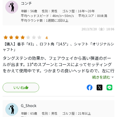
コンチ
年齢：56歳
性別：男性
ゴルフ歴：16年～20年
平均ヘッドスピード：46m/s～50m/s
平均スコア：80未満
平均ラウンド数：1週間に2回以上
2013/9/20（金）18:06
4
【購入】番手「#3」、ロフト角「14.5°」、シャフト「オリジナルシ
ャフト」
タングステンの効果か、フェアウェイから高い弾道のボー
ルが出ます。13°のスプーンとコースによってセッティング
をかえて使用中です。つかまりの良いヘッドなので、左に行
きやすいですが少しスライス目にスイングして対応できて
続きを読む
ます。シャフトM-46ですが49の方がよかったのかも。
いいね
G_Shock
年齢：65歳
性別：男性
ゴルフ歴：21年以上