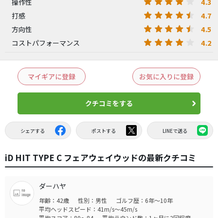
4.3
操作性
4.7
打感
4.5
方向性
4.2
コストパフォーマンス
マイギアに登録
お気に入りに登録
クチコミをする
シェアする
ポストする
LINEで送る
iD HIT TYPE C フェアウェイウッドの最新クチコミ
ダーハヤ
年齢：42歳
性別：男性
ゴルフ歴：6年～10年
平均ヘッドスピード：41m/s～45m/s
平均スコア：80～84
平均ラウンド数：1ヶ月に2回程度