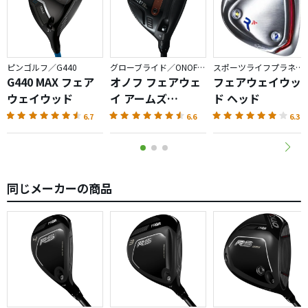
ピンゴルフ／G440
グローブライド／ONOFF AKA
スポーツライフプラネッツ／RODDIO
G440 MAX フェア
オノフ フェアウェ
フェアウェイウッ
ウェイウッド
イ アームズ
ド ヘッド
AKA（2026）
6.7
6.6
6.3
同じメーカーの商品