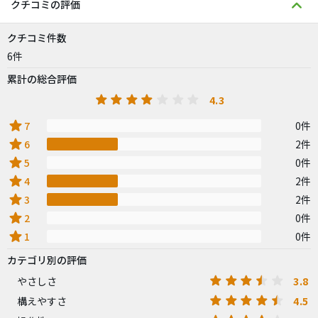
クチコミの評価
クチコミ件数
6件
累計の総合評価
4.3
star
7
0件
star
6
2件
star
5
0件
star
4
2件
star
3
2件
star
2
0件
star
1
0件
カテゴリ別の評価
3.8
やさしさ
4.5
構えやすさ