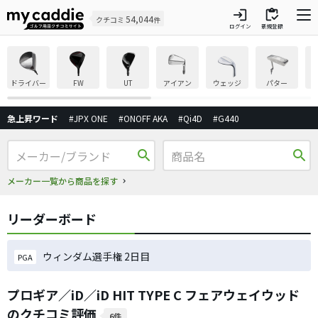
login
inventory
54,044
クチコミ
件
ログイン
新規登録
ドライバー
FW
UT
アイアン
ウェッジ
パター
急上昇ワード
#JPX ONE
#ONOFF AKA
#Qi4D
#G440
search
search
メーカー一覧から商品を探す
リーダーボード
ウィンダム選手権 2日目
PGA
プロギア／iD／iD HIT TYPE C フェアウェイウッド
のクチコミ評価
6件