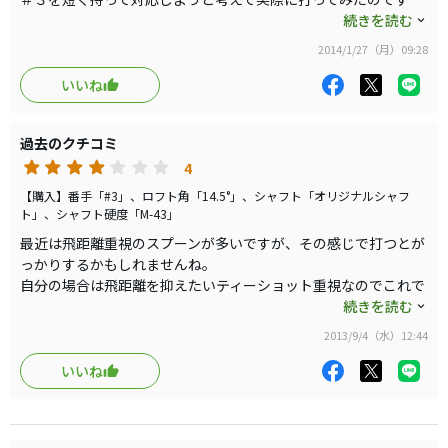
が、やはり止まりませんでした。手前にに落としても奥まで転が
続きを読む
ってしまいました。これだと手前に落とせなければ出番はありま
2014/1/27（月）09:28
せん。
いいね
＃５の高い球で狙う事を考えました。
＃３と重量がほとんど変わらないのですが同じシャフトにしまし
過去のクチコミ
た。少し吹かしてさらに止まる要素を足そうと考えました。案の
定いい具合に吹けてくれます。もちろん曲りのリスクはありま
4
す。
【購入】番手「#3」、ロフト角「14.5°」、シャフト「オリジナルシャフ
ト」、シャフト硬度「M-43」
最近は飛距離重視のスプーンが多いですが、その感じで打つとが
＃３同様、良い打感、打音で気に入ってます。
っかりするかもしれませんね。
あとは狙う勇気と狙える自信。
自分の場合は飛距離を抑えたいティーショット重視なのでこれで
良し、思った通りです。
続きを読む
ロングでのセカンド飛距離を重視した場合はこのクラブは選択肢
2013/9/4（水）12:44
には入らないでしょう。
いいね
特にオススメする事もないと思いますが、３Ｗの飛距離設定に困
っておられたら試されてはいかがでしょうか。