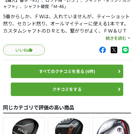
【購入】番手「#5」、ロフト角「17.5°」、シャフト「オリジナルシ
か？
ャフト」、シャフト硬度「Ｍ-46」
5番からしか、ＦＷは、入れていませんが、ティーショット
然り、セカンド然り、オールマイティーに使える1本です。
カスタムシャフトのＤＲとも、繋がりがよく、ＦＷ＆ＵＴ
は、オリジナルシャフトでも、十分満足できるクラブで
続きを読む
す。
いいね
すべてのクチコミを見る (6件)
クチコミをする
同じカテゴリで評価の高い商品