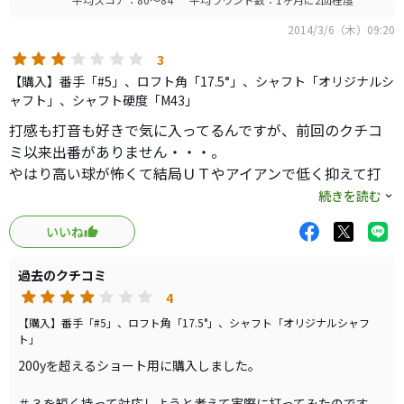
2014/3/6（木）09:20
3
【購入】番手「#5」、ロフト角「17.5°」、シャフト「オリジナルシ
ャフト」、シャフト硬度「M43」
打感も打音も好きで気に入ってるんですが、前回のクチコ
ミ以来出番がありません・・・。
やはり高い球が怖くて結局ＵＴやアイアンで低く抑えて打
つのが現実の様です。
続きを読む
いいね
一旦セットから外して「ここで５Ｗがあれば」という場面
が来るのかを待ってみようと思います。
過去のクチコミ
4
３Ｗよりはかなり打ちやすいく、捕まりも良いのでかなり
の曲げ幅でフックが打てるので練習場ではとても楽しいん
【購入】番手「#5」、ロフト角「17.5°」、シャフト「オリジナルシャフ
ト」
ですけどね・・・。
200yを超えるショート用に購入しました。
＃３を短く持って対応しようと考えて実際に打ってみたのです