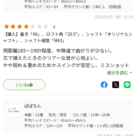
平均ヘッドスピード：36m/s～40m/s
平均スコア：85～89
平均ラウンド数：1年に2、3回程度
2013/9/20（金）11:18
4
【購入】番手「#6」、ロフト角「20.5°」、シャフト「オリジナルシ
ャフト」、シャフト硬度「M43」
飛距離185〜190Y程度、中弾道で曲がりが少ない。
芯で捕えたときのクリアーな音が心地よい。
やや短め＆重めのためかスイングが安定し、ミスショット
が
続きを読む
少なくて助かる。
いいね
最近のFWのように飛距離を楽しむタイプではなく、手堅く
距離を
刻んでいくゴルフに適したFWかと思う。
ぱぱちん
年齢：52歳
性別：男性
ゴルフ歴：16年～20年
平均ヘッドスピード：41m/s～45m/s
平均スコア：100～109
平均ラウンド数：1ヶ月に1回程度
2013/9/1（日）14:55