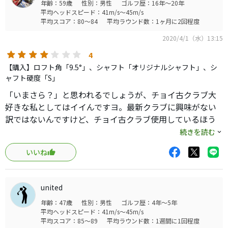
年齢：59歳
性別：男性
ゴルフ歴：16年～20年
平均ヘッドスピード：41m/s～45m/s
平均スコア：80～84
平均ラウンド数：1ヶ月に2回程度
2020/4/1（水）13:15
4
【購入】ロフト角「9.5°」、シャフト「オリジナルシャフト」、シ
ャフト硬度「S」
「いまさら？」と思われるでしょうが、チョイ古クラブ大
好きな私としてはイイんですヨ。最新クラブに興味がない
訳ではないんですけど、チョイ古クラブ使用しているほう
が“通っぽく”ないですか？さてさて、本題に入るとして
続きを読む
Diamana ahinaは購入時にはリシャフトしてありました。こ
いいね
のヘッドにはベストマッチかと私的には思います。中元調
子系のシャフトぽいので個人的には打ち易いですネ。しば
らくこの設定で使用し不満がでたらリシャフトするかと思
united
います。ストレート系、ドロー系問題なく打ち分けられま
年齢：47歳
性別：男性
ゴルフ歴：4年～5年
す。フェード系は苦手な為試してないです。飛距離は平均
平均ヘッドスピード：41m/s～45m/s
230ydってとこでしょうか。純正シャフトのこのクラブの打
平均スコア：85～89
平均ラウンド数：1週間に1回程度