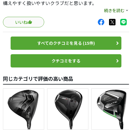
ストライキングが一定に保てる物。
構えやすく扱いやすいクラブだと思います。
メーカーも相性の良い自社ヘッドとシャフトの組み合わせ
爆発的な飛距離は出ないが、しっかりと安定した飛距離と
続きを読む
はかなり研究してると思うので。
方向性は◎
純正仕様の原点に気付いた一品でした。
いいね
久しぶりに良いドライバーに出会いました！
すべてのクチコミを見る (15件)
クチコミをする
同じカテゴリで評価の高い商品