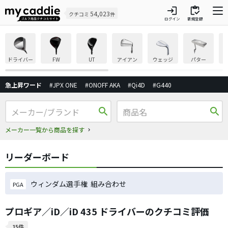
login
inventory
54,023
クチコミ
件
ログイン
新規登録
ドライバー
FW
UT
アイアン
ウェッジ
パター
急上昇ワード
#JPX ONE
#ONOFF AKA
#Qi4D
#G440
search
search
メーカー一覧から商品を探す
リーダーボード
ウィンダム選手権 組み合わせ
PGA
プロギア／iD／iD 435 ドライバーのクチコミ評価
15件