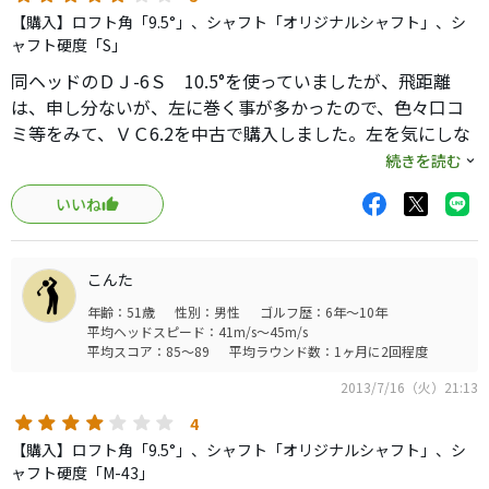
【購入】ロフト角「9.5°」、シャフト「オリジナルシャフト」、シ
ャフト硬度「S」
同ヘッドのＤＪ-6Ｓ 10.5°を使っていましたが、飛距離
は、申し分ないが、左に巻く事が多かったので、色々口コ
ミ等をみて、ＶＣ6.2を中古で購入しました。左を気にしな
いで、叩いていけるので、ＦＷキープ率が、上がりまし
続きを読む
た。
いいね
こんた
年齢：51歳
性別：男性
ゴルフ歴：6年～10年
平均ヘッドスピード：41m/s～45m/s
平均スコア：85～89
平均ラウンド数：1ヶ月に2回程度
2013/7/16（火）21:13
4
【購入】ロフト角「9.5°」、シャフト「オリジナルシャフト」、シ
ャフト硬度「M-43」