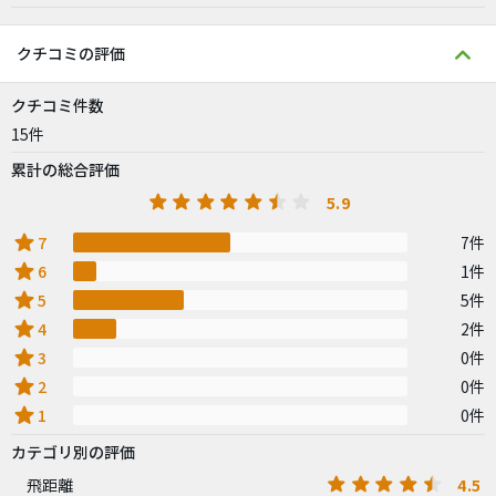
クチコミの評価
クチコミ件数
15件
累計の総合評価
5.9
star
7
7件
star
6
1件
star
5
5件
star
4
2件
star
3
0件
star
2
0件
star
1
0件
カテゴリ別の評価
4.5
飛距離