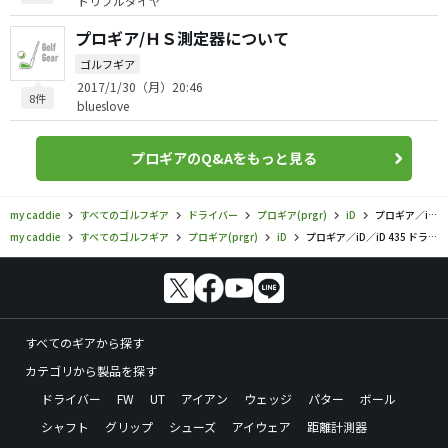
トリプルダイヤ
プロギア/ＨＳ測定器について
ゴルフギア
2017/1/30（月）20:46
8件
blueslove
プロギアのQ&Aをもっと見る
my caddie
すべてのゴルフギア
ドライバー
プロギア(prgr)
iD
プロギア／iD／iD 435 ドライバーの口コミ評価
my caddie
すべてのゴルフギア
プロギア(prgr)
iD
プロギア／iD／iD 435 ドライバーの口コミ評価
すべてのギアから探す
カテゴリから製品を探す
ドライバー
FW
UT
アイアン
ウェッジ
パター
ボール
シャフト
グリップ
シューズ
アイウェア
距離計測器