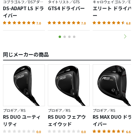
コブラゴルフ／DSアダプト
タイトリスト／GTS
キャロウェイゴルフ／ELYTE
DS-ADAPT LS ドラ
GTS4 ドライバー
エリート ドライバ
イバー
ー
7.0
7.0
6.8
同じメーカーの商品
プロギア／RS
プロギア／RS
プロギア／RS
RS DUO ユーティ
RS DUO フェアウ
RS MAX DUO ドラ
リティ
ェイウッド
イバー
0.0
0.0
6.6