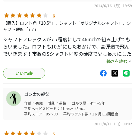
音は聞いたことあるのですが何か安物クラブの様な嫌な金
2014/6/16（月）19:59
属音だったのですが、シャフトが違うと打音も変わるのか
耳障りな音が消えて多少心地よい金属音に変化してます。ロ
6
フト角9.5°に対してリアルロフト角9.22°で余り高さがでな
【購入】ロフト角「10.5°」、シャフト「オリジナルシャフト」、シ
いようなイメージでしたが思いのほか高めの弾道ですネ。
ャフト硬度「7.7」
欲をいえばもうチョイランがでればいいかなと思ってます。
シャフトフレックスが7.7程度にして46inchで組み上げても
らいました。ロフトも10.5°にしたおかげで、高弾道で飛ん
でいきます！市販のSシャフト程度の硬度で少し長尺にした
おかげで飛距離は伸びますね。しかし夏場では少し硬度が
続きを読む
高いのでチーピンの恐れがあるので、今は冬限定で使用中
いいね
ゴン太の親父
年齢：48歳
性別：男性
ゴルフ歴：4年～5年
平均ヘッドスピード：41m/s～45m/s
平均スコア：85～89
平均ラウンド数：1ヶ月に2回程度
2013/8/11（日）00:02
5