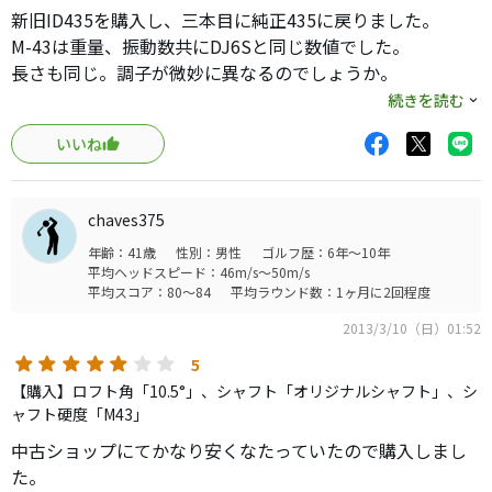
新旧ID435を購入し、三本目に純正435に戻りました。
M-43は重量、振動数共にDJ6Sと同じ数値でした。
長さも同じ。調子が微妙に異なるのでしょうか。
ヘッドの返りと振り抜きが純正の方が良い印象でした。
続きを読む
体格が標準なので、振れる範囲の重たいシャフトでは、遠
いいね
心力で振り回される事が多く。
軽くて硬いイメージの持てるシャフトのDRを探していまし
た。
chaves375
ID435に限れば、新しいからと言う理由で優れているとはお
年齢：41歳
性別：男性
ゴルフ歴：6年～10年
もえず。
平均ヘッドスピード：46m/s～50m/s
旧435の方が個人的には好みです。
平均スコア：80～84
平均ラウンド数：1ヶ月に2回程度
飛距離は、MAXSoulに勝てる物は手にしてないし、打感
2013/3/10（日）01:52
は、新潟の国産メーカーが良いと思います。
DRはシャフトに依存する所も多いので一概には言えません
5
が、
【購入】ロフト角「10.5°」、シャフト「オリジナルシャフト」、シ
振れる範囲で重たい選択と言うのは私には当てはまらない
ャフト硬度「M43」
と思いました。
中古ショップにてかなり安くなたっていたので購入しまし
軽いクラブで手打ちに成らない範囲で降り抜け且つボール
た。