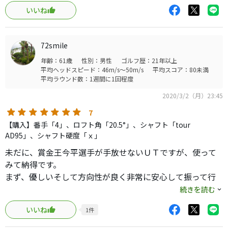
プへ行ってみると激安品を発見。フレックスと重量も使用
いいね
セットに合致するので即決購入した。
製品の質としては悪くないというかちゃんとコストをかけ
た造形と精度だと思う。どうやら910は日本製とのことで納
72smile
得した。この後からTitleistも中国製になっていったから、
年齢：61歳
性別：男性
ゴルフ歴：21年以上
それらより何となく重厚感を感じて満足度は上がる。
平均ヘッドスピード：46m/s～50m/s
平均スコア：80未満
可変ソケット部が後継の913よりも太く違和感があるとの報
平均ラウンド数：1週間に1回程度
告もみるが、さほどでもなかった。構えてみるとシャープ
2020/3/2（月）23:45
かつオーソドックスなTitleistのクラブという第一印象。慣
れていれば違和感は全然ない。
7
打感は「パシュッ」と抑えた金属音を伴って柔らかく弾き
【購入】番手「4」、ロフト角「20.5°」、シャフト「tour
飛ぶ、913あたりまでのTitleistっぽく好印象でこれだけで
AD95」、シャフト硬度「ｘ」
良いモノ感が味わえる。弾道は高く上がるがフライヤーで
未だに、賞金王今平選手が手放せないＵＴですが、使って
はなくライナーで舞い上がる。ビシッと強い弾道で風にも
みて納得です。
強いはず。ドローやフェード、方向性共に打ち分けやす
まず、優しいそして方向性が良く非常に安心して振って行
く、また変な曲がり方もしない。
けるＵＴだと思います。また、シャフトの相性も良く、価
続きを読む
飛距離はまずまず。距離を稼ぐクラブじゃないと思うの
格も安価になり試してみて損のないＵＴですよ。
で、適切なバックスピンを有する200y越えクラブとして何
いいね
1
件
ら問題ない。