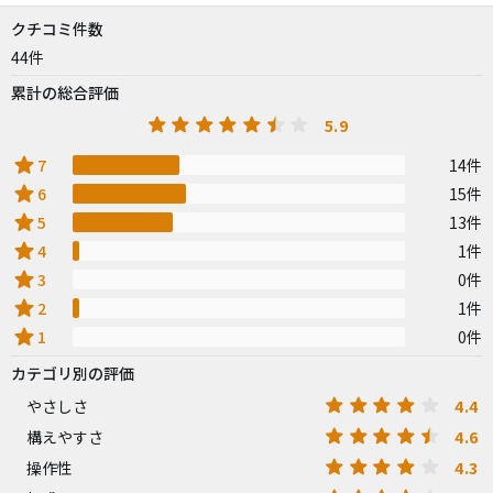
クチコミ件数
44件
累計の総合評価
5.9
star
7
14件
star
6
15件
star
5
13件
star
4
1件
star
3
0件
star
2
1件
star
1
0件
カテゴリ別の評価
4.4
やさしさ
4.6
構えやすさ
4.3
操作性