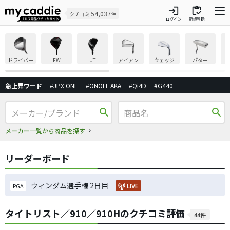
login
inventory
54,037
クチコミ
件
ログイン
新規登録
ドライバー
FW
UT
アイアン
ウェッジ
パター
急上昇ワード
#JPX ONE
#ONOFF AKA
#Qi4D
#G440
search
search
メーカー一覧から商品を探す
リーダーボード
ウィンダム選手権 2日目
LIVE
PGA
タイトリスト／910／910Hのクチコミ評価
44件