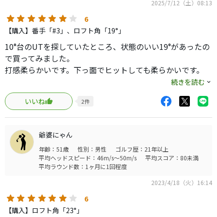
2025/7/12（土）08:13
6
【購入】番手「#3」、ロフト角「19°」
10°台のUTを探していたところ、状態のいい19°があったの
で買ってみました。
打感柔らかいです。下っ面でヒットしても柔らかいです。
球上がります。スピンが入ってる感じで飛んでいきます。弾
続きを読む
き感は少なめです。
いいね
2
件
打ち込んでも払ってもどちらでもイケル奴です。
現行とスリーブが合わずリシャフトがしにくいのが難点で
す。
爺婆にゃん
弾き系のUTが苦手な方にオススメです。
年齢：51歳
性別：男性
ゴルフ歴：21年以上
平均ヘッドスピード：46m/s～50m/s
平均スコア：80未満
平均ラウンド数：1ヶ月に1回程度
2023/4/18（火）16:14
6
【購入】ロフト角「23°」