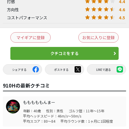
4.4
打感
4.6
方向性
4.5
コストパフォーマンス
マイギアに登録
お気に入りに登録
クチコミをする
シェアする
ポストする
LINEで送る
910Hの最新クチコミ
もももももんまー
年齢：40歳
性別：男性
ゴルフ歴：11年～15年
平均ヘッドスピード：46m/s～50m/s
平均スコア：80～84
平均ラウンド数：1ヶ月に1回程度