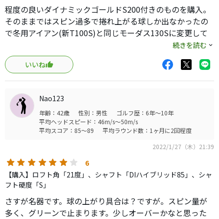
程度の良いダイナミックゴールドS200付きのものを購入。
そのままではスピン過多で捲れ上がる球しか出なかったの
で冬用アイアン(新T100S)と同じモーダス130Sに変更して
使用していました。
続きを読む
飛距離、コントロール性ともに満足できるものでしたが、
いいね
暖かくなって来たのでメインのアイアン(690MBモーダス
130X)に合わせてベンタスブラックHB10TXに変更してみた
ところ飛距離が更に飛ぶ様になったのでロフトを1度寝かせ
Nao123
て使用しています。
年齢：42歳
性別：男性
ゴルフ歴：6年～10年
アイアンライクな顔で打感、打音、操作性の良い910Hの唯
平均ヘッドスピード：46m/s～50m/s
一の欠点?の飛距離を改善出来ました。
平均スコア：85～89
平均ラウンド数：1ヶ月に2回程度
ハイスピンの910HとロースピンのベンタスブラックHBの
2022/1/27（木）21:39
組み合わせはかなりおすすめです。
6
【購入】ロフト角「21度」、シャフト「DIハイブリッド85」、シャ
フト硬度「S」
さすが名器です。球の上がり具合は？ですが。スピン量が
多く、グリーンで止まります。少しオーバーかなと思った