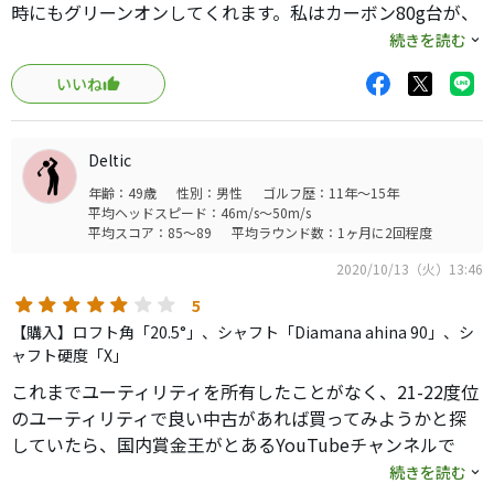
時にもグリーンオンしてくれます。私はカーボン80g台が、
このヘッドには合うと思います。そもそもカーボン90g台以
続きを読む
上は重すぎてカーボンの特性を活かせないと思います。ス
いいね
チールはなぜか、ヘッドの位置が分かり辛かったです。
テンプラによる塗装剥げがなければ、買いのクラブだと思
います。
Deltic
年齢：49歳
性別：男性
ゴルフ歴：11年～15年
平均ヘッドスピード：46m/s～50m/s
平均スコア：85～89
平均ラウンド数：1ヶ月に2回程度
2020/10/13（火）13:46
5
【購入】ロフト角「20.5°」、シャフト「Diamana ahina 90」、シ
ャフト硬度「X」
これまでユーティリティを所有したことがなく、21-22度位
のユーティリティで良い中古があれば買ってみようかと探
していたら、国内賞金王がとあるYouTubeチャンネルで
「これだけは手放せない」と言っているのを見た。ショッ
続きを読む