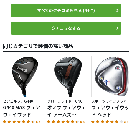
まだ練習で使っただけだが、早くも名器を手に入れた感触
がある。賞金王が手放さない訳を手の中で感じるといって
すべてのクチコミを見る (44件)
もよい。パッと見は控えめだがラウンドで大きな力になる
タイプのクラブだと感じた。
クチコミをする
3Iなどのロングアイアンをずっと使い続ける昭和な人からす
ると、「ユーティリティって必要なんだろうか?」と考えて
なかなか手に入れるまでにならなかった。今回初めて手に
同じカテゴリで評価の高い商品
入れて分かったことは、高い弾道を打つのにあまり苦労し
ないFWの特徴と、狙い通りの弾道を打ちやすいロングアイ
アンの中間で、なるほどみんな使う訳だと勉強になった。
手に入れた910Hというユーティリティがべらぼうに良かっ
た可能性もあるが。
ピンゴルフ／G440
グローブライド／ONOFF AKA
スポーツライフプラネッツ／RODDIO
G440 MAX フェア
オノフ フェアウェ
フェアウェイウッ
ウェイウッド
イ アームズ
ド ヘッド
AKA（2026）
6.7
6.6
6.3