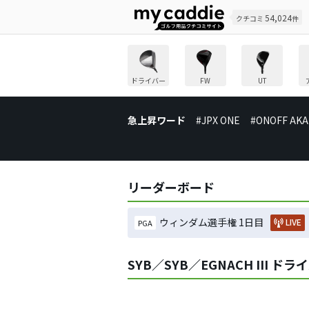
54,024
クチコミ
件
ドライバー
FW
UT
急上昇ワード
#JPX ONE
#ONOFF AKA
リーダーボード
ウィンダム選手権 1日目
LIVE
PGA
SYB／SYB／EGNACH III 