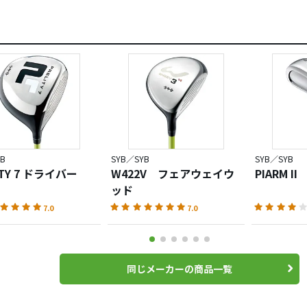
B
SYB／SYB
SYB／SYB
ITY 7 ドライバー
W422V フェアウェイウ
PIARM II
ッド
7.0
7.0
同じメーカーの商品一覧