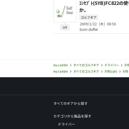
ｺﾝｾﾌﾟﾄ(SYB)FC
か。
ゴルフギア
2009/1/22（木）08:50
0件
born duffer
my caddie
すべてのゴルフギア
ドライバー
SY
my caddie
すべてのゴルフギア
SYB(syb)
SYB
すべてのギアから探す
カテゴリから製品を探す
ドライバー