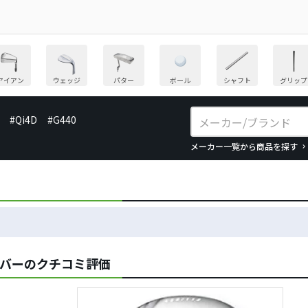
アイアン
ウェッジ
パター
ボール
シャフト
グリップ
#Qi4D
#G440
メーカー一覧から商品を探す
ドライバーのクチコミ評価