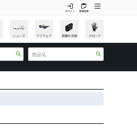
login
inventory
ログイン
新規登録
シューズ
アイウェア
距離計測器
グローブ
search
search