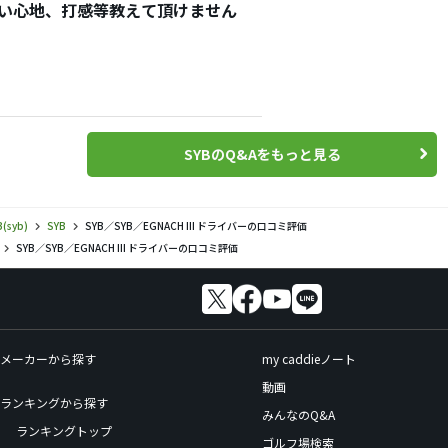
822の使い心地、打感等教えて頂けません
SYBのQ&Aをもっと見る
B(syb)
SYB
SYB／SYB／EGNACH III ドライバーの口コミ評価
SYB／SYB／EGNACH III ドライバーの口コミ評価
メーカーから探す
my caddieノート
動画
ランキングから探す
みんなのQ&A
ランキングトップ
ゴルフ場検索