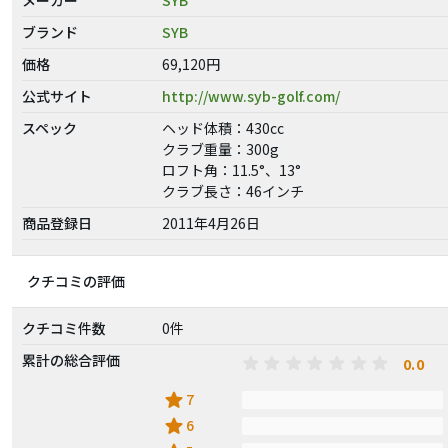
ブランド
SYB
価格
69,120円
公式サイト
http://www.syb-golf.com/
スペック
ヘッド体積：430cc
クラブ重量：300g
ロフト角：11.5°、13°
クラブ長さ：46インチ
商品登録日
2011年4月26日
クチコミの評価
クチコミ件数
0件
累計の総合評価
0.0
star
7
star
6