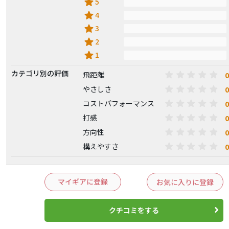
star
5
star
4
star
3
star
2
star
1
カテゴリ別の評価
0
飛距離
0
やさしさ
0
コストパフォーマンス
0
打感
0
方向性
0
構えやすさ
マイギアに登録
お気に入りに登録
クチコミをする