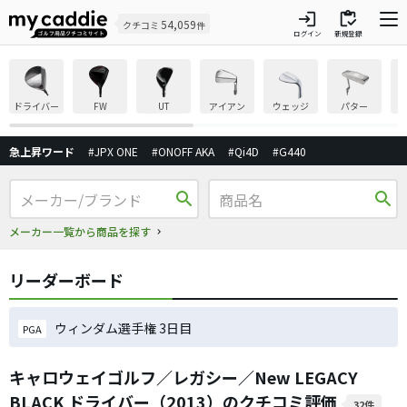
login
inventory
54,059
クチコミ
件
ログイン
新規登録
ドライバー
FW
UT
アイアン
ウェッジ
パター
急上昇ワード
#JPX ONE
#ONOFF AKA
#Qi4D
#G440
search
search
メーカー一覧から商品を探す
リーダーボード
ウィンダム選手権 3日目
PGA
キャロウェイゴルフ／レガシー／New LEGACY
BLACK ドライバー（2013）のクチコミ評価
32件