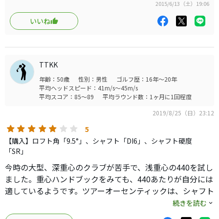
2015/6/13（土）19:06
いか、リズムもよくなり徐々にスイングも変わってきまし
た。
まずフェースまで黒い小ぶりのブラックヘッドは精悍な感じで
いいね
すると時に引っかけも出るので、手持ちのTour AD TP-5(S)
す。
洋梨というよりは丸顔気味のヘッドはつかまるイメージが湧きま
に換えてみました。捕まるヘッドに捕まり過ぎないシャフ
すが、
トの組み合わせです。
フェースはストレートからややオープンのため
シャフト長が0.25インチ長くなり、バランスがD4.0となり
TTKK
つかまりすぎるイメージはありません。
ました。ヘッドが重いなと思いつつ、試しにと打ってみる
年齢：50歳
性別：男性
ゴルフ歴：16年～20年
HS41〜42m/s程度の私であれば、オリジナルシャフトのSでちょ
といい球が出ました。
平均ヘッドスピード：41m/s～45m/s
うど良い感じです。
平均スコア：85～89
平均ラウンド数：1ヶ月に1回程度
振り遅れからの脱出の手応えを掴みました。
ボールをうまく捕らえると、打感は柔らかな心地良い感じです
が、
2019/8/25（日）23:12
弾き系のような出球となるちょっと不思議な感じがします。
今時の重心距離の長い大型ヘッドで振り遅れに悩んでいる
5
中弾道でいい球が出ます。
方は、昔のモデルですがこういう重心距離の短いヘッド
【購入】ロフト角「9.5°」、シャフト「DI6」、シャフト硬度
で、見た目には小型に見えるヘッドを試してみるのも良い
「SR」
今のエースDであるタイトリスト913D2と打ち比べをしてみまし
のではないかと思います。
た。
今時の大型、深重心のクラブが苦手で、浅重心の440を試し
飛距離は最新モデルには及びませんが、非常に柔らかな打
構えやすさは、大きな丸顔と小ぶりな丸顔、
ました。重心ハンドブックをみても、440あたりが自分には
感で気持ちよさとスイングを教えてくれるのではないかと
どちらもフェースがストレートからややオープンと構えやすく好
適しているようです。ツアーオーセンティックは、シャフト
思います。
みの問題かと思います。
も軽いものまで色々試しましたが、全く歯が立ちませんで
続きを読む
打感はどちらもソフトですが、440の方がしっとりとしたソフト
した。440は方向性が第一、コントロールできるので、振り
のような感じでより良いように感じました。
これに気を良くして、440のヘッドも再度購入してTour AD