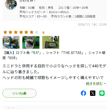
かわせみ！
年齢：63歳
性別：男性
ゴルフ歴：16年～20年
平均ヘッドスピード：41m/s～45m/s
平均スコア：85～89
平均ラウンド数：1週間に1回程度
2026/7/1（水）22:08
6
【購入】ロフト角「9.5°」、シャフト「THE ATTAS」、シャフト硬
度「6SR」
ミニドラと併用する目的で小ぶりなヘッドを探して440モデ
ルに辿り着きました。
ヘッドの形も綺麗で球筋もイメージしやすく構えやすいで
す。
続きを読む
低スピンのヘッドらしく、強い球筋で飛距離も充分だと思
いいね
います。
ラウンドではミニドラとの併用ながらドライバー下手な自
分には充分な10回中5回はFWをキープしてスコアも80台前