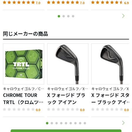
7.0
7.0
6.9
同じメーカーの商品
キャロウェイゴルフ／CHROME
キャロウェイゴルフ／X FORGED
キャロウェイゴルフ／X FORGED
CHROME TOUR
X フォージド ブラ
X フォージド スタ
TRTL（クロムツア
ック アイアン
ー ブラック アイア
ータートル）ボー
ン
0.0
0.0
0.0
ル