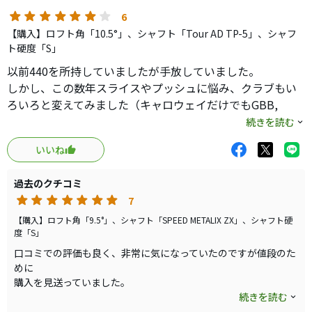
6
【購入】ロフト角「10.5°」、シャフト「Tour AD TP-5」、シャフ
ト硬度「S」
以前440を所持していましたが手放していました。
しかし、この数年スライスやプッシュに悩み、クラブもい
ろいろと変えてみました（キャロウェイだけでもGBB,
XR16, Epic Flash）。
続きを読む
基本的には振り遅れており、スイングも見直してました。
いいね
その中で、最近のクラブは重心距離が長く、投影面積も大
きいためヘッドが返らない印象もあり、小型のヘッドが良
過去のクチコミ
いのではないかとミニドライバーも考えるようになってい
7
ました。
そういう中で、ネットで460/Tour AD MJ-5(S)の程度の良い
【購入】ロフト角「9.5°」、シャフト「SPEED METALIX ZX」、シャフト硬
度「S」
ものを見つけ、これであれば投影面積も大きくなく、重心
口コミでの評価も良く、非常に気になっていたのですが値段のた
距離も短くて捕まりやすいヘッドとシャフトということで
めに
購入してみました。
購入を見送っていました。
ふらりと立ち寄ったお店で、お値打ち価格になっていたので、
続きを読む
これで振り遅れが結構改善され、気分的にも楽になったせ
440の純正シャフトを衝動買いしました。