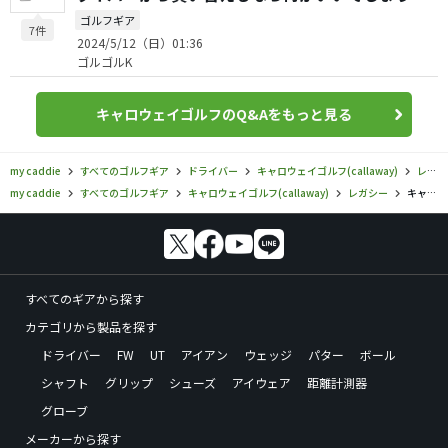
か？
ゴルフギア
7件
2024/5/12（日）01:36
ゴルゴルK
キャロウェイゴルフのQ&Aをもっと見る
my caddie
すべてのゴルフギア
ドライバー
キャロウェイゴルフ(callaway)
レガシー
my caddie
すべてのゴルフギア
キャロウェイゴルフ(callaway)
レガシー
キャロウェイゴルフ／レガシー／New LEGACY BLACK ドライバー（2013）の口コミ評価
すべてのギアから探す
カテゴリから製品を探す
ドライバー
FW
UT
アイアン
ウェッジ
パター
ボール
シャフト
グリップ
シューズ
アイウェア
距離計測器
グローブ
メーカーから探す