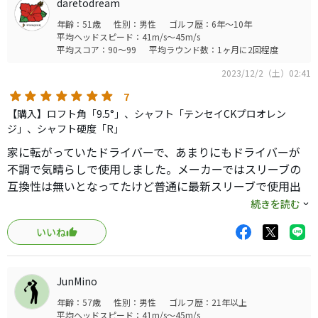
daretodream
半で上がる事が出来ました。
年齢：51歳
性別：男性
ゴルフ歴：6年～10年
顔良し、飛び良し、打感良しのお気に入りの1本となりまし
平均ヘッドスピード：41m/s～45m/s
た。
平均スコア：90～99
平均ラウンド数：1ヶ月に2回程度
2023/12/2（土）02:41
7
【購入】ロフト角「9.5°」、シャフト「テンセイCKプロオレン
ジ」、シャフト硬度「R」
家に転がっていたドライバーで、あまりにもドライバーが
不調で気晴らしで使用しました。メーカーではスリーブの
互換性は無いとなってたけど普通に最新スリーブで使用出
来たので使用しました。音は残念だけど振った感覚は良
続きを読む
い。ヘッドも小さいので安心して振れる。とりあえずオモ
いいね
リで調整してどうか？
JunMino
年齢：57歳
性別：男性
ゴルフ歴：21年以上
平均ヘッドスピード：41m/s～45m/s