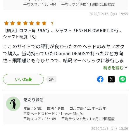
平均スコア：80～84
平均ラウンド数：1週間に1回程度
2020/12/16（水）19:55
7
【購入】ロフト角「9.5°」、シャフト「ENEN FLOW RIPTIDE」、
シャフト硬度「S」
ここのサイトでの評判が良かったのでヘッドのみヤフオク
で購入。当時持っていたDiaman DF50Sで打ったけど方向
性・飛距離とも今ひとつで、結局マーベリックに移行しま
した。
続きを読む
マーベリックUSモデルについていたシャフトEVEN FLOWを
いいね
2
件
指してラウンドしてみてビックリ。
飛ぶし方向性も良いし、打感は元々良い。フェアウェイキ
ープ100でした。この組み合わせが自分にはベストのようで
芝刈り夢想
す。マーベリックサブゼロより飛ぶし安定してます。
年齢：57歳
性別：男性
ゴルフ歴：11年～15年
平均ヘッドスピード：41m/s～45m/s
平均スコア：85～89
平均ラウンド数：1ヶ月に2回程度
2020/11/9（月）15:36