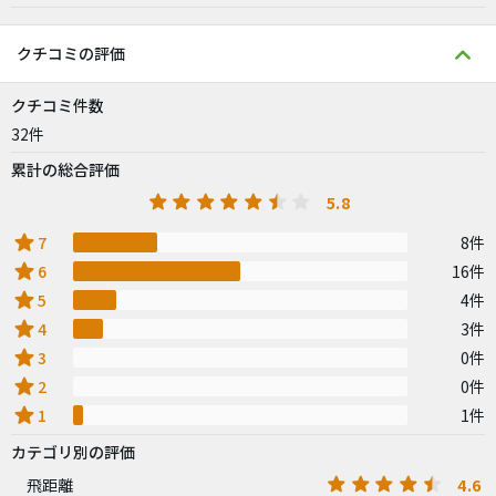
クチコミの評価
クチコミ件数
32件
累計の総合評価
5.8
star
7
8件
star
6
16件
star
5
4件
star
4
3件
star
3
0件
star
2
0件
star
1
1件
カテゴリ別の評価
4.6
飛距離