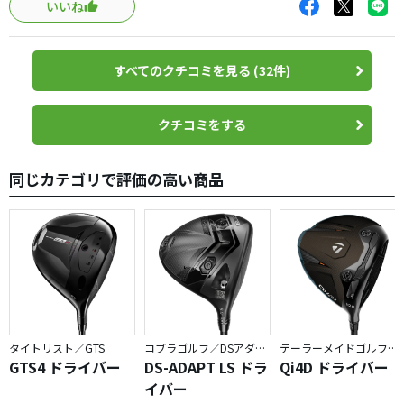
いいね
やすくて飛距離につながると思います。
許容性については913D2の方があります。440ははずすと打感と
MJ-5につけてみました。ヘッドの可変ウェイトを12gにし
してもはっきりと分かり、球もそれなりにぶれます。
たらバランスは約D4.0となりました。捕まりがニュートラ
飛距離は一発の飛びは440かと思います。キャリーでは左程変わ
ルなヘッドと捕まるシャフトの組み合わせで、ストレート
らなくても中弾道の強い球なのでランが稼げる分、440に軍パイ
すべてのクチコミを見る (32件)
から軽いドローとなり、打感はやはり柔らかくとても気持
が上がりそうです。
ち良いです。
クチコミをする
在庫処分となって非常に安くなっている今は、型落ちにこだわら
なければ買いだと思います。
気持ち良く打てている分、飛距離も最新のクラブと遜色な
460も試してみたいと悪魔のささやきが・・・
いようにさえ思えてきます。最近は小型に見えて重心距離の
同じカテゴリで評価の高い商品
短いヘッドが少ないので、古いモデルですが、こういうヘ
ッドにハマる方もいると思います。
改めてLegacy Black 2013の良さを実感しました。
タイトリスト／GTS
コブラゴルフ／DSアダプト
テーラーメイドゴルフ／Qi4D
GTS4 ドライバー
DS-ADAPT LS ドラ
Qi4D ドライバー
イバー