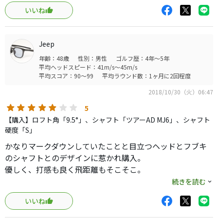
いいね
J815は打感がしっとりして打感は良いです。
ヘッドのカラーは慣れれば違和感ありません。
Jeep
年齢：48歳
性別：男性
ゴルフ歴：4年～5年
普通だと思います。 左に少し行きやすいかな。スライサ
平均ヘッドスピード：41m/s～45m/s
ーの私でも
平均スコア：90～99
平均ラウンド数：1ヶ月に2回程度
2018/10/30（火）06:47
5
【購入】ロフト角「9.5°」、シャフト「ツアーAD MJ6」、シャフト
硬度「S」
かなりマークダウンしていたことと目立つヘッドとフブキ
のシャフトとのデザインに惹かれ購入。
優しく、打感も良く飛距離もそこそこ。
ただ 球が高く飛距離をロスしていたためシャフトをMJ6へ
続きを読む
変更したところ 弾道が落ち着き飛距離アップ。
いいね