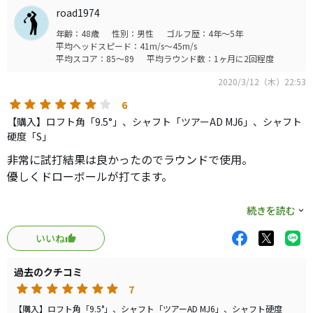
road1974
年齢：48歳
性別：男性
ゴルフ歴：4年～5年
平均ヘッドスピード：41m/s～45m/s
平均スコア：85～89
平均ラウンド数：1ヶ月に2回程度
2020/3/12（木）22:53
6
【購入】ロフト角「9.5°」、シャフト「ツアーAD MJ6」、シャフト
硬度「S」
非常に試打結果は良かったのでラウンドで使用。
優しくドローボールが打てます。
会心の一撃！
続きを読む
いいね
と思ってもちょっと上がり過ぎになるのかキャリーが出ま
せんでした。
過去のクチコミ
上がり過ぎなのでランも出ません。
7
240ヤードが精一杯(TT)
【購入】ロフト角「9.5°」、シャフト「ツアーAD MJ6」、シャフト硬度