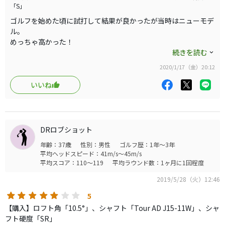
「S」
ゴルフを始めた頃に試打して結果が良かったが当時はニューモデ
とは言え
ル。
捕まりが良く
めっちゃ高かった！
打感はサイコーです。
続きを読む
上手くなったら
2020/1/17（金）20:12
安くなったら
いいね
と思っていたクラブです。
優しく捕まる
打感の柔らさ
DRロブショット
タイミングの取りやすいMJ
年齢：37歳
性別：男性
ゴルフ歴：1年～3年
平均ヘッドスピード：41m/s～45m/s
一度試したいと思っていたところつるや新橋店で中古発見！！
平均スコア：110～119
平均ラウンド数：1ヶ月に1回程度
しかも7800円！！
2019/5/28（火）12:46
タイミングバッチリで振り切れる
5
安心して振り切れる
【購入】ロフト角「10.5°」、シャフト「Tour AD J15-11W」、シャ
フト硬度「SR」
タイミングがバッチリなので初速が出る出る！！