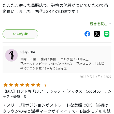
ミート率は常に1.5前後で爆飛び。
たまたま寄った量販店で、破格の値段がついていたので衝
動買いしました！初代JGRとの比較です！
クラウンが真っ赤でデザインが仮面ライダーみたいです
が・・・。
弾道:あまりかわらず。
続きを読む
良い買い物しました。
いいね
捕まり:JGR…は捕まり過ぎ。J815もしっかり捕まるので2
軽く振っても
個開いてます！
飛ばしに行っても
ojayama
方向性:どフックがなくなりました！
なぜか飛びます。
年齢：61歳
性別：男性
ゴルフ歴：21年以上
平均ヘッドスピード：41m/s～45m/s
平均スコア：80未満
飛距離:JGRのほうが1発の当たりは飛んでますがJ815もま
優しく捕まる
平均ラウンド数：1ヶ月に2回程度
ずまず。
ロースピン
2019/4/29（月）22:27
叩いても左にいかない
構えやすさ:完全にJ815が構えやすい！！
7
今更ながらしばらくエースになってもらいます！！
【購入】ロフト角「10.5°」、シャフト「アッタス Coool 5S」、シ
打感:JGRの高い音も爽快感があって好きですが、柔らくて
ャフト硬度「S」
非常にいいです。
・スリーブRポジションがストレートな美顔でOK…当初は
クラウンの赤と派手マークがイマイチで…Blackモデルも試