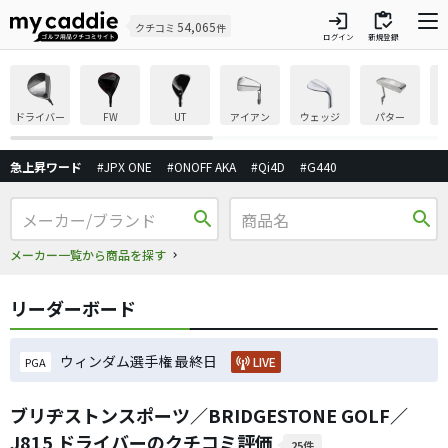
login
inventory
54,065
クチコミ
件
ログイン
新規登録
ドライバー
FW
UT
アイアン
ウェッジ
パター
急上昇ワード
#JPX ONE
#ONOFF AKA
#Qi4D
#G440
search
search
メーカー一覧から商品を探す
リーダーボード
ウィンダム選手権 最終日
LIVE
PGA
ブリヂストンスポーツ／BRIDGESTONE GOLF／
J815 ドライバーのクチコミ評価
25件