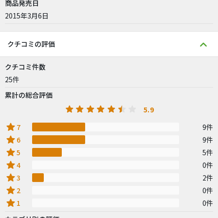
商品発売日
2015年3月6日
クチコミの評価
クチコミ件数
25件
累計の総合評価
5.9
star
7
9件
star
6
9件
star
5
5件
star
4
0件
star
3
2件
star
2
0件
star
1
0件