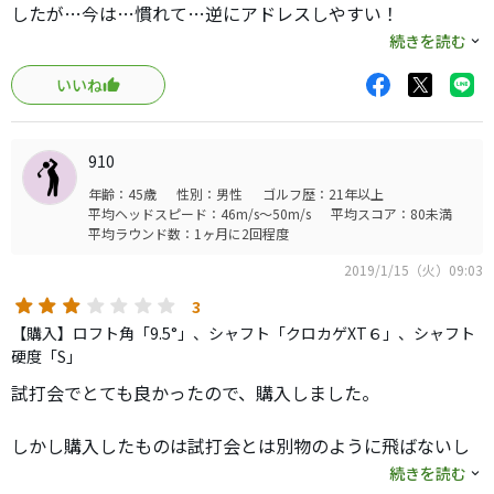
トータルでは構えやすさと、ミスのケガが少ないクラブか
したが…今は…慣れて…逆にアドレスしやすい！
と思います！
・シャフトが優れものなのか…ブリヂストンのJ715よりヘ
続きを読む
次のラウンドが楽しみです！
ッドが外ブラ的にシャローで…安心かつ優しく弾き飛ば
いいね
す…かつて無い飛距離！
・2015発売モデルですが…新生ブリヂストン契約プロの松
田鈴英がJGRや筋金X-03にいっときシフトしても、直ぐに
910
戻していること考えると…ヘッドのポテンシャルはかなり
年齢：45歳
性別：男性
ゴルフ歴：21年以上
優れもの！と言えると思います！
平均ヘッドスピード：46m/s～50m/s
平均スコア：80未満
平均ラウンド数：1ヶ月に2回程度
2019/1/15（火）09:03
3
【購入】ロフト角「9.5°」、シャフト「クロカゲXT６」、シャフト
硬度「S」
試打会でとても良かったので、購入しました。
しかし購入したものは試打会とは別物のように飛ばないし
残念でした。
続きを読む