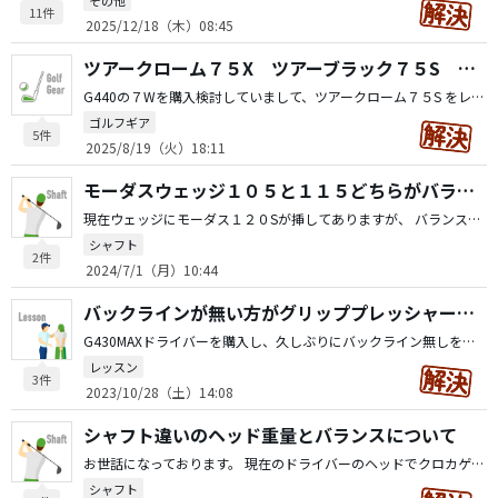
その他
11件
2025/12/18（木）08:45
ツアークローム７５X ツアーブラック７５S のしなりの違い
G440の７Wを購入検討していまして、ツアークローム７５S をレンタルして打ちました。 打てなくはないですが、少しだけ柔らかく感じるのですが、 実際打った方教えて頂きたいのですが、 ツアークローム７５Xと ツアーブラック７５Sだと どちらがしっかり感ありますでしょうか？ ツアークローム７５Xはツアーブラック７５Sより 柔らかさを感じますでしょうか？
ゴルフギア
5件
2025/8/19（火）18:11
モーダスウェッジ１０５と１１５どちらがバランス軽くなりますか
現在ウェッジにモーダス１２０Sが挿してありますが、 バランスがD７まで出てしまっていて使いづらいです。 リシャフトしようと思っています。 モーダス１２０Sがバランスポイント５０．１ モーダスウェッジ１０５ バランスポイント５１．７ １１１ｇ モーダスウェッジ１１５ バランスポイント５２．３ １２２ｇ ですが、どちらのシャフトを入れた方がよりバランスが減るのでしょうか？ 詳しい方教えて頂きたいです。どうぞよろしくお願いいたします。
シャフト
2件
2024/7/1（月）10:44
バックラインが無い方がグリッププレッシャーが少ない？
G430MAXドライバーを購入し、久しぶりにバックライン無しを使用しているのですが、 バックラインありだと、すごく面を意識して今まで打っていたのですが、バックライン無しなので、面がアバウトになり、 そのためグリッププレッシャーもふわっと握る感じに なっています。 結果は手首が以前よりもリラックスしてスムーズに動くなーと 、手首で面を意識できないから振ろう！というスイングに なっていますが、 皆様もバックライン無しだとふわっと握っていますでしょうか？ アイアンは面を意識したいのでバックライン有でこれからもいきたいと思っています。
レッスン
3件
2023/10/28（土）14:08
シャフト違いのヘッド重量とバランスについて
お世話になっております。 現在のドライバーのヘッドでクロカゲXD５０Sだとバランスが D1.9 306g ですが、スピーダーエボリューション７ ５XだとバランスがD0.5 304gになります。 私としては振り感を一緒にしたいと思っていて、クロカゲXDの ヘッドの重さ感じがちょうどいいのですが、エボリューション７のヘッド重量を重くしなければなりません。 ヘッド純正のウエイトで５ｇが現在どちらにもついていますが、エボリューション７の方を８ｇに変更するとバランス的にはほぼちょうどよくなりますが、 ヘッド重量単体としては重くなります。その場合、 結局は両者のバランスはほぼ同じでも振り感、なんというか ヘッドの重さのイメージ、うまく表現できませんが、ヘッドへの感覚は一緒にならないものでしょうか。 ものなのでしょうか。
シャフト