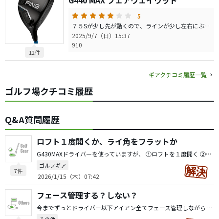
G440 MAX フェアウェイウッド
5
７５Sが少し先が動くので、ラインが少し左右にぶれるのが嫌で ７５Xをレンタルしました。 しかし、７５Xだと、重量が６７Gあるので、重く感じます。 しなり具合は最高にちょうどいいのですが、重さが気になり 力が入って少し左に行きがち。 仕方ないので、またブラックの６５Xをレンタルしました。 また報告します。
2025/9/7（日）15:37
910
12件
ギアクチコミ履歴一覧
ゴルフ場クチコミ履歴
Q&A質問履歴
ロフト１度開くか、ライ角をフラットか
G430MAXドライバーを使っていますが、 ①ロフトを１度開く ②ライ角をフラットにする だとどちらが左にいきにくいでしょうか？ 経験から教えて頂きたいです。
ゴルフギア
7件
2026/1/15（木）07:42
フェース管理する？しない？
今までずっとドライバー以下アイアン全てフェース管理しながら 打っていましたが、たまたま昨日ドライバーの調子が最悪だった ので、フェース管理など考えずに、野球のバットを振るように打ったところ過去１０年の中で一番飛距離が出て驚きました。 手首ゆるゆるで勝手に自然いフェースが返ってる感じです。 フェース管理ゼロなので、どこに飛んでいくかわからない恐怖でしたが、ボールは最高のストレートボールでした。 で、皆様はこのようにフェース管理しないで打っていて、その スイングに合わせてカチャカチャなどでフェース面の調整をしていますでしょうか？ それとも手首固定してできるだけフェース管理をしてゴルフを していますでしょうか？ 参考にしたいと思いまして書き込みました。 よろしくお願いいたします。