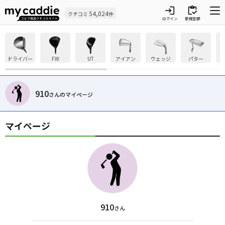
login
inventory
54,024
クチコミ
件
ログイン
新規登録
ドライバー
FW
UT
アイアン
ウェッジ
パター
910
さんのマイページ
マイページ
910
さん