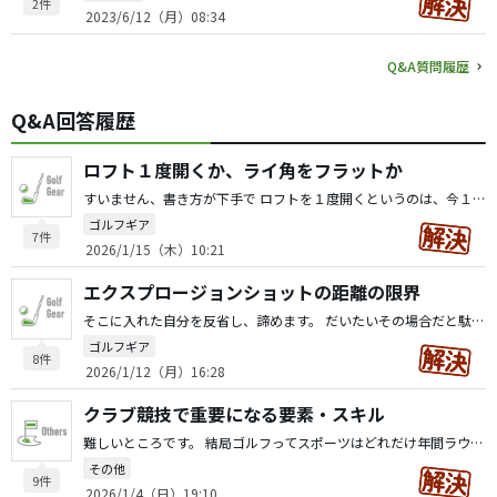
2件
2023/6/12（月）08:34
Q&A質問履歴
Q&A回答履歴
ロフト１度開くか、ライ角をフラットか
すいません、書き方が下手で ロフトを１度開くというのは、今１２度を使っているのですが、 １１度にするということです。フェース面が少し開く感じに なります。 ライ角をフラットはピンは５９．５が標準ライ角ですが、 -3度の５６．５度にライ角がなるということです。 すいません。
ゴルフギア
7件
2026/1/15（木）10:21
エクスプロージョンショットの距離の限界
そこに入れた自分を反省し、諦めます。 だいたいその場合だと駄目なことが多いです。
ゴルフギア
8件
2026/1/12（月）16:28
クラブ競技で重要になる要素・スキル
難しいところです。 結局ゴルフってスポーツはどれだけ年間ラウンドできるか？に つきると思います。 クラチャンになるには少なくても週1回ラウンドしないと芝の 感覚を人間は忘れてしまいます。 ですので、月２回のラウンドと、週一回の練習。 パットは毎日少しでもやられているのはすごい良い武器になります。 できれば、週１回の練習場よりも、月３回のラウンドに変更したいところですね。 私も倶楽部競技で何回か勝ちましたけど、結局勝ったときは よくラウンドと練習をしていました。 メンタルとか運とかいろいろありますけど、シンプルにスコアが良ければ勝てます。ただそれだけの気がします。 そのための「ラウンド数」をあと１回増やしたいですね。 頑張ってください。応援しています。 人生そうですけど、取れるときに取っておかないとタイトルは 取れません。
その他
9件
2026/1/4（日）19:10