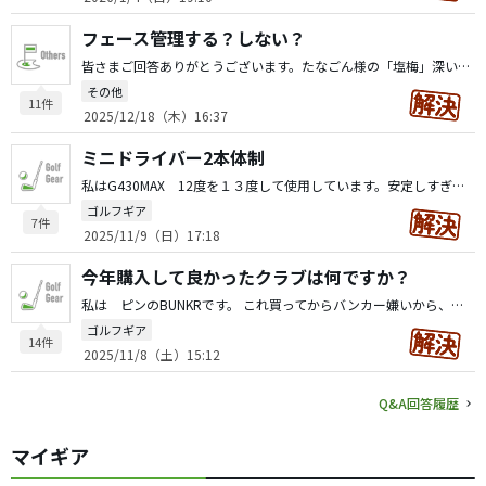
フェース管理する？しない？
皆さまご回答ありがとうございます。たなごん様の「塩梅」深いですね、確かに塩梅を忘れるとまた極端の方向に走りそうです。気を付けます。 中高大とずっとテニス部だったので、面管理がテニスでは大事 なので、手首のフェース面の維持がしみついちゃってるようです。剣道部や野球部だったらまたゴルフへのイメージが 違っていたと思います。 テニスあがりのメリットデメリットもあるのだなと感じています。 今のところはドライバーだけ手首ゆるゆるにして、FW以下アイアンはこのままでいくか、良い「塩梅」くらいにとどめたいと 思います。ここからスイング変えるともう元に戻れなくて 大変なことになりそうですし。
その他
11件
2025/12/18（木）16:37
ミニドライバー2本体制
私はG430MAX 12度を１３度して使用しています。安定しすぎるほど安定しています。 １２度のドライバーもありですよ。 ただし、私は普通のドライバーも入れて、１３度のドライバーも 入れている２本体制です。 いろいろ楽しんで！
ゴルフギア
7件
2025/11/9（日）17:18
今年購入して良かったクラブは何ですか？
私は ピンのBUNKRです。 これ買ってからバンカー嫌いから、バンカー好きになるほど助かりました。
ゴルフギア
14件
2025/11/8（土）15:12
Q&A回答履歴
マイギア