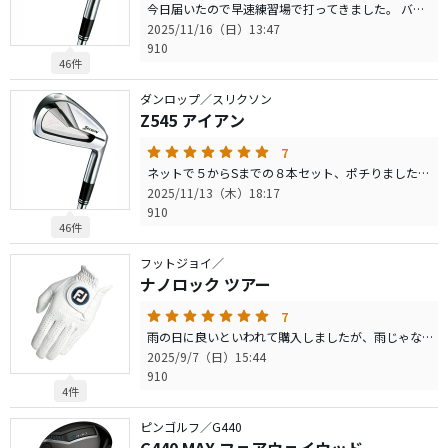
今日届いたので早速練習場で打ってきました。 バックライン無しだったらいいなと思っていたので、バックライン無しのグリップでの評価です。 まず打っていて、良い球悪い球関係なしに、Z545アイアンって かっこいいなという気持ちが出ました。 今までモーダス１２０Sを5年以上使い続けていますが、 純正のこのNS９８０DSTが良いです。モーダス１２０Sより軽いはずなのですが、頼りなさはまったくなく、モーダス１２０Sのようなへんなポイントでのぐにゃり感もなく、ただただヘッドの位置を感じやすくさせてくれます。ここは溜めるとこだよ、 ここがミートポイントだよ、と教えてくれるような感じです。 モーダス１２０SとXの間のようなシャフトイメージですね。 これから５０代になっていくので、良いシャフトを手に入れました。 打ち方としては自分から打ちに行ってはダメで、ヘッドの位置をゆったりと待っていれば自然に良い球が出るというオートマチックさを感じました。打ちに行っちゃだめ！ ５番からSWまですべて打ちましたが、秀逸なのが、ヘッドの返りやシャフトのしなり具合が全て一緒ということ。 これはなかなかないので、すごくびっくりしました。 今までG25アイアンというグースの強いアイアンを使っていたので、捕まりはかなり抑えられたなと感じました。あたりまえですが。 打感はそこまで良くはないかな。コースballで次回試したいと 思います。 Z585が出たとき７番アイアンを試し打ちしましたが、それよりは同じ７番でもZ545のほうが少し低めだと思います。
2025/11/16（日）13:47
910
46件
ダンロップ／スリクソン
Z545 アイアン
7
ネットで５からSまでの８本セット、ポチりました。 G25使いですが、最近飽きてきたので、安くなっていたZ545打ってみたいなと思って。 あまり期待せず、今年あと２ラウンドするので、また使用感の口コミしますね。
2025/11/13（木）18:17
910
46件
フットジョイ／
ナノロック ツアー
7
雨の日に良いといわれて購入しましたが、雨じゃないときの 普段のラウンドでも使っています。 破れないし、握りやすいし最高です。 もう1年半も使用し続けてもきれいなままです。 たしかに伸びるので、手が大きい私でも２５です。
2025/9/7（日）15:44
910
4件
ピンゴルフ／G440