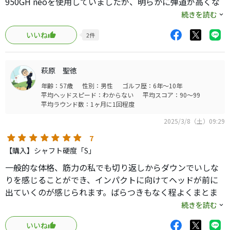
950GH neoを使用していましたが、明らかに弾道が高くな
り、左右への散らばり範囲が狭くなりました。比較的重量
続きを読む
のあるシャフトですので、手打ち防止・スイング理解にも
いいね
2
件
繋がると思います。長く使えるおすすめのシャフトです。
萩原 聖徳
年齢：57歳
性別：男性
ゴルフ歴：6年～10年
平均ヘッドスピード：わからない
平均スコア：90～99
平均ラウンド数：1ヶ月に1回程度
2025/3/8（土）09:29
7
【購入】シャフト硬度「S」
一般的な体格、筋力の私でも切り返しからダウンでいしな
りを感じることができ、インパクトに向けてヘッドが前に
出ていくのが感じられます。ばらつきもなく程よくまとま
るのでインパクト時は安定感があります。飛距離も伸びま
続きを読む
した。
いいね