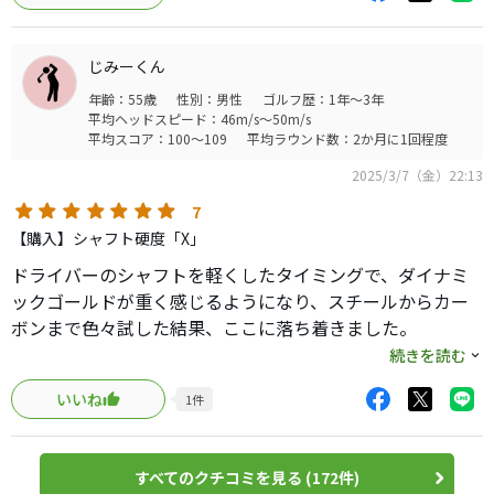
じみーくん
年齢：55歳
性別：男性
ゴルフ歴：1年～3年
平均ヘッドスピード：46m/s～50m/s
平均スコア：100～109
平均ラウンド数：2か月に1回程度
2025/3/7（金）22:13
7
【購入】シャフト硬度「X」
ドライバーのシャフトを軽くしたタイミングで、ダイナミ
ックゴールドが重く感じるようになり、スチールからカー
ボンまで色々試した結果、ここに落ち着きました。
昔は苦手意識があり、避けていたのが嘘の様です。
続きを読む
今はXとSの刺さったアイアンセットを気分で使い分けてい
いいね
1
件
ますが、Rも良いかもと思っています。
すべてのクチコミを見る (172件)