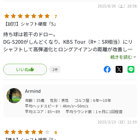
2025/8/30（土）20:56
7
【試打】シャフト硬度「S」
持ち球は若干のドロー。
DG-S200がしんどくなり、KBS Tour（R+：SR相当）にリ
シャフトして高弾道化とロングアイアンの距離が改善し一
旦満足していました。
続きを読む
いいね
2
件
そして今回、MODUS 110（S）が気になり試したところ、
捕まり不足で右への抜け球が多く、かなりテンポを上げて
振らないと合わない感じでした。105までピンピンしてない
Armind
が似た雰囲気を感じました。
年齢：35歳
性別：男性
ゴルフ歴：6年～10年
平均ヘッドスピード：46m/s～50m/s
そこで、120（S）を試したところ、捕まりが良く何度でも
平均スコア：85～89
平均ラウンド数：1ヶ月に1回程度
同じ所に球を運べました。110と比べてシナリを感じ、ダウ
2025/3/23（日）21:59
ンスイングで間が取れるのでヘッドの居場所がよく分かり
現行のKBSよりも更に安心感がありました。
6
【購入】シャフト硬度「S」