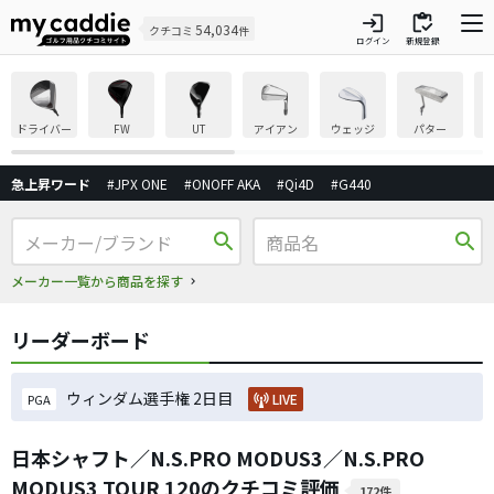
login
inventory
54,034
クチコミ
件
ログイン
新規登録
ドライバー
FW
UT
アイアン
ウェッジ
パター
急上昇ワード
#JPX ONE
#ONOFF AKA
#Qi4D
#G440
search
search
メーカー一覧から商品を探す
リーダーボード
ウィンダム選手権 2日目
LIVE
PGA
日本シャフト／N.S.PRO MODUS3／N.S.PRO
MODUS3 TOUR 120のクチコミ評価
172件