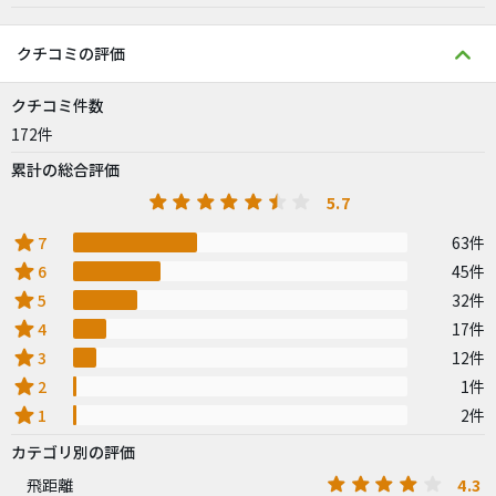
クチコミの評価
クチコミ件数
172件
累計の総合評価
5.7
star
7
63件
star
6
45件
star
5
32件
star
4
17件
star
3
12件
star
2
1件
star
1
2件
カテゴリ別の評価
4.3
飛距離