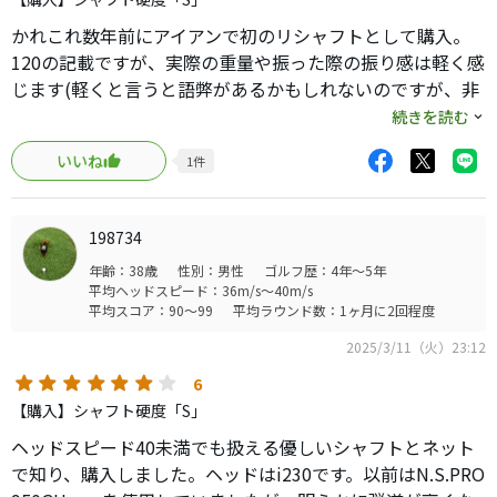
かれこれ数年前にアイアンで初のリシャフトとして購入。
120の記載ですが、実際の重量や振った際の振り感は軽く感
じます(軽くと言うと語弊があるかもしれないのですが、非
力(握力30kg以下)な当方でも問題無く触れるシャフトで
続きを読む
す)。
いいね
1
件
ヘッドとの相性もあるかとは思いますが、当時使用してい
たシャフトよりも+5ヤード飛び、高さも方向性も確保出来
198734
て非常に満足しておりました。
年齢：38歳
性別：男性
ゴルフ歴：4年～5年
平均ヘッドスピード：36m/s～40m/s
操作性については、DGとはまた少し違う、本シャフトの特
平均スコア：90～99
平均ラウンド数：1ヶ月に2回程度
有のドロンとした粘り感から、個人的には打ち分けを積極
2025/3/11（火）23:12
的にしようとは思いませんでした。ただ、勿論打とうと思
えばドローもフェードも打てます。
6
【購入】シャフト硬度「S」
ネックはやはり、前述の粘り感で、この点についてはどう
ヘッドスピード40未満でも扱える優しいシャフトとネット
しても好き嫌いが分かれると考えているので、試打は必須
で知り、購入しました。ヘッドはi230です。以前はN.S.PRO
だと考えます。