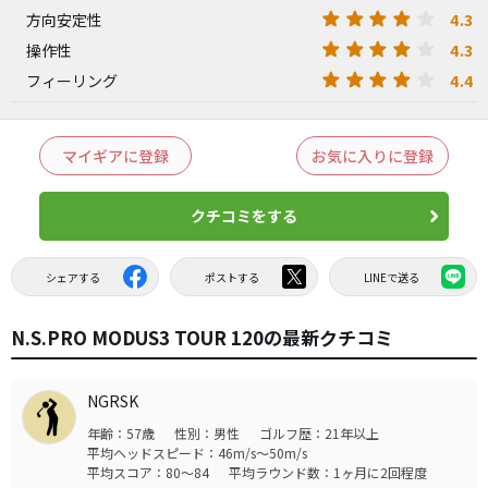
4.3
方向安定性
4.3
操作性
4.4
フィーリング
マイギアに登録
お気に入りに登録
クチコミをする
シェアする
ポストする
LINEで送る
N.S.PRO MODUS3 TOUR 120の最新クチコミ
NGRSK
年齢：57歳
性別：男性
ゴルフ歴：21年以上
平均ヘッドスピード：46m/s～50m/s
平均スコア：80～84
平均ラウンド数：1ヶ月に2回程度