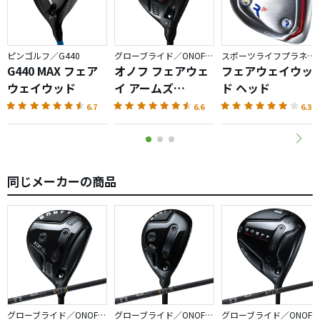
５．型遅れの為 極めて安価で購入出来ましたが、品物も少なく
なっている由、アベレージゴルファーでクラブの買い替えを考え
ている方々に同シリーズのドライバー同様、強くお奨めできる
ピンゴルフ／G440
グローブライド／ONOFF AKA
スポーツライフプラネッツ／RODDIO
G440 MAX フェア
FWです。
オノフ フェアウェ
フェアウェイウッ
ウェイウッド
イ アームズ
ド ヘッド
AKA（2026）
6.7
6.6
6.3
同じメーカーの商品
グローブライド／ONOFF KURO
グローブライド／ONOFF KURO
グローブライド／ONOFF KURO