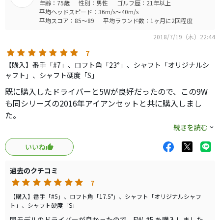
年齢：75歳
性別：男性
ゴルフ歴：21年以上
平均ヘッドスピード：36m/s～40m/s
平均スコア：85～89
平均ラウンド数：1ヶ月に2回程度
2018/7/19（木）22:44
7
【購入】番手「#7」、ロフト角「23°」、シャフト「オリジナルシ
ャフト」、シャフト硬度「S」
既に購入したドライバーと5Wが良好だったので、この9W
も同シリーズの2016年アイアンセットと共に購入しまし
た。
続きを読む
インプレは5Wに記載の通りですが、FWについて強いて言
いいね
えば、ヘッドがもう少し大きい方が安心してアドレスでき
るように思います。
過去のクチコミ
7
今年は全番手ONOFFでプレーしようと思います。
【購入】番手「#5」、ロフト角「17.5°」、シャフト「オリジナルシャフ
ト」、シャフト硬度「S」
同モデルのドライバーが良かったので、FW-#5 を購入しました。