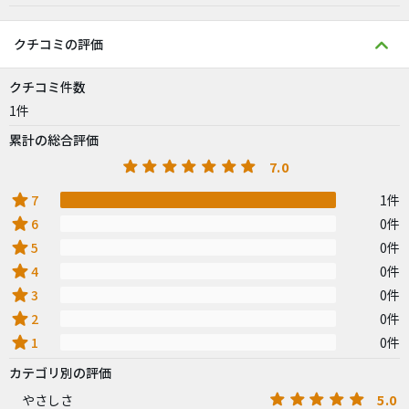
クチコミの評価
クチコミ件数
1件
累計の総合評価
7.0
star
7
1件
star
6
0件
star
5
0件
star
4
0件
star
3
0件
star
2
0件
star
1
0件
カテゴリ別の評価
5.0
やさしさ