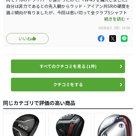
自分は非力であるとの先入観からウッド・アイアン共SRの硬度を
選ぶ傾向が有りましたが、今回は思い切って全クラブSシャフト
で揃えてみました。
続きを読む
2018/6/3（日）13:56
１．従来使用のマックテックFW-#5-SRの「D0 シャフト51g ト
ルク5.4」、FW-#9-SRは「D0 52g 5.0」に対し、ONOFF-
いいね
2016AKA-#5-Sは「D1 シャフト58g トルク4.2」となっていま
す。
２．マックの全体重量を忘れてしまったため比較が出来ません
すべてのクチコミを見る (1件)
が、ONOFFは326gで、マックテックに比べ少し重く感じます。
３．トルクの数値だけでそのクラブの硬・軟は言えませんが、今
クチコミをする
回のONOFF-FWをワッグルしますと、同モデルのドライバー同
様、シャフトが硬くしっかりした印象です。
同じカテゴリで評価の高い商品
４．(a). 本日、練習場での初打ちでは右手部分のグリップも細い
ことから、大丈夫かなといった不安が有りましたが、結果は良好
で絶対左に行かない為 安心してコースでも使えそうです。(b). S
シャフトだから強振しなければいけないとは考えず、テイクバッ
クと同じようにゆったりと振ると、強く高いボールが出ます。