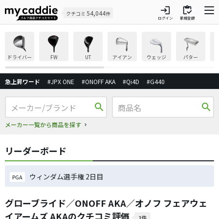
login
inventory
54,044
クチコミ
件
ログイン
新規登録
ドライバー
FW
UT
アイアン
ウェッジ
パター
急上昇ワード
#JPX ONE
#ONOFF AKA
#Qi4D
#G440
search
search
メーカー一覧から商品を探す
リーダーボード
ウィンダム選手権 2日目
PGA
グローブライド／ONOFF AKA／オノフ フェアウェ
イアームズ AKAのクチコミ評価
1件