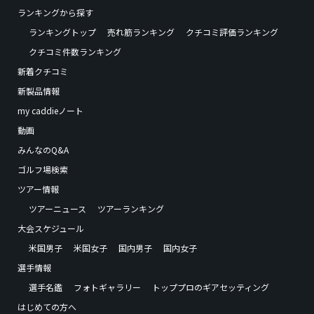
ランキングから探す
ランキングトップ
売れ筋ランキング
クチコミ評価ランキング
クチコミ件数ランキング
新着クチコミ
新製品情報
my caddieノート
動画
みんなのQ&A
ゴルフ場検索
ツアー情報
ツアーニュース
ツアーランキング
大会スケジュール
米国男子
米国女子
国内男子
国内女子
選手情報
選手名鑑
フォトギャラリー
トッププロのギアセッティング
はじめての方へ