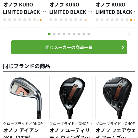
オノフ KURO
オノフ KURO
オノフ KURO
LIMITED BLACK フ
LIMITED BLACK ユ
LIMITED BLACK 
ェアウェイ アーム
ーティリティ ウィ
ライバー
0.0
0.0
0.0
ズ
ングス
同じメーカーの商品一覧
同じブランドの商品
グローブライド／ONOFF AKA
グローブライド／ONOFF AKA
グローブライド／ONOFF AKA
オノフ アイアン
オノフ ユーティリ
オノフ フェアウェ
AKA（2026）
ティ ウィングス
イ アームズ