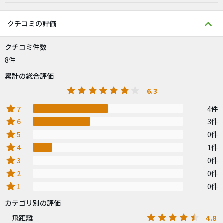
クチコミの評価
クチコミ件数
8件
累計の総合評価
6.3
star
7
4件
star
6
3件
star
5
0件
star
4
1件
star
3
0件
star
2
0件
star
1
0件
カテゴリ別の評価
4.8
飛距離