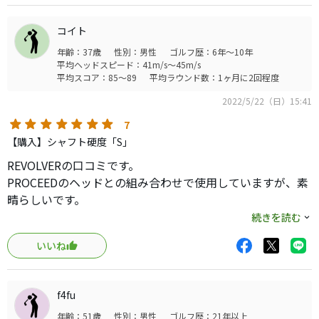
びします。あまり、叩きに行くシャフトではないのでミー
ト率を考慮してゆったりとスイングするといい感じです。
コイト
走り系と粘り系が同居しているような印象のシャフトで
年齢：37歳
性別：男性
ゴルフ歴：6年～10年
す。
平均ヘッドスピード：41m/s～45m/s
もうワンフレックス柔らかいシャフトでもいいくらいで
平均スコア：85～89
平均ラウンド数：1ヶ月に2回程度
す。
2022/5/22（日）15:41
ゴルフは人生同様、無駄の連続で良い商品に出会えるまで
はお金と時間がかかります(笑)
7
一度は、お試しを❣
【購入】シャフト硬度「S」
REVOLVERの口コミです。
PROCEEDのヘッドとの組み合わせで使用していますが、素
晴らしいです。
飛距離もそうですが、寛容性もあるのでミスの際も思った
続きを読む
ほど曲がりません。
いいね
色々試していますが、シャフトはこれが最高ですね。
柔らかいのに変なグニャグニャ感があるわけでもなく、イ
ンパクトの際にはしっかり戻ってきてくれる。
f4fu
FWもRevolverですが、こちらも同様に飛距離＆寛容性が素
年齢：51歳
性別：男性
ゴルフ歴：21年以上