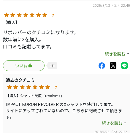
2026/3/13（金）22:40
7
【購入】
リボルバーのクチコミになります。
数年前にXを購入。
口コミも記載してます。
再度試打して今度はSを購入。
続きを読む
久しぶりに打ったこのシャフトですが、やはりいいです。
いいね
1
件
大阪の本店で試打させて頂き、即決です。
わかりやすく飛距離が出てて、びっくり。
過去のクチコミ
相変わらず柔らかいのに戻りがいいのか、少し打って慣れ
7
てしまえばほんとにいいシャフト。
振り心地はXでしたが、結果はSが良かったので今回はSで。
【購入】シャフト硬度「revolver x」
柔らかいので引っ掛けを心配してましたが、ラウンドに持
IMPACT BORON REVOLVER のXシャフトを使用してます。
っていっても全く問題なし。
サイトにアップされていないので、こちらに記載させて頂きま
す。
誤算だったのは、ドライバーをこのシャフトにしてしまっ
このシャフト、いままでのシャフトの概念を変えさせてくれたシ
続きを読む
たので、得意だったクリークが打てなくなってしまい、こ
ロモノです。
ちらもリシャフトせざるえなくなったこと。
2018/6/28（木）22:22