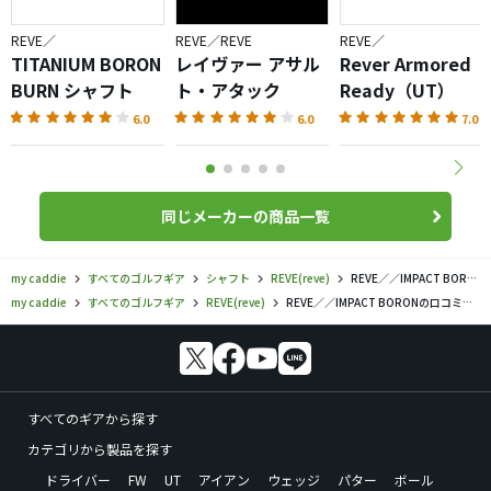
REVE／
REVE／REVE
REVE／
TITANIUM BORON
レイヴァー アサル
Rever Armored
BURN シャフト
ト・アタック
Ready（UT）
6.0
6.0
7.0
同じメーカーの商品一覧
my caddie
すべてのゴルフギア
シャフト
REVE(reve)
REVE／／IMPACT BORONの口コミ評価
my caddie
すべてのゴルフギア
REVE(reve)
REVE／／IMPACT BORONの口コミ評価
すべてのギアから探す
カテゴリから製品を探す
ドライバー
FW
UT
アイアン
ウェッジ
パター
ボール