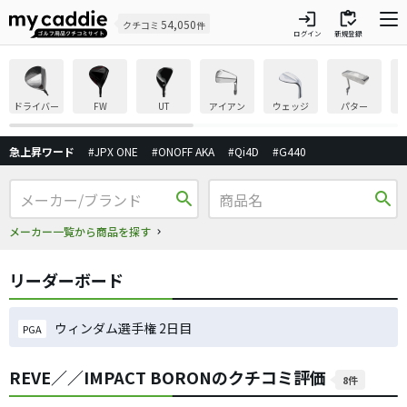
login
inventory
54,050
クチコミ
件
ログイン
新規登録
ドライバー
FW
UT
アイアン
ウェッジ
パター
急上昇ワード
#JPX ONE
#ONOFF AKA
#Qi4D
#G440
search
search
メーカー一覧から商品を探す
リーダーボード
ウィンダム選手権 2日目
PGA
REVE／／IMPACT BORONのクチコミ評価
8件