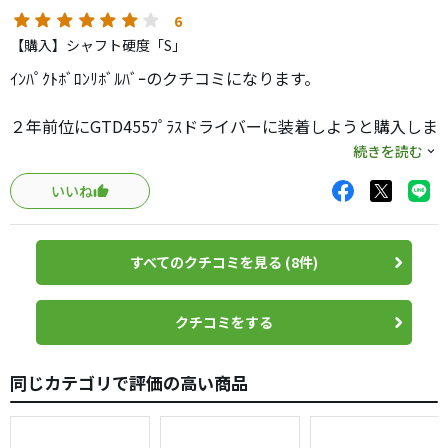
ッドの位置が良く分かる。
6
インパクトに向けてガッツリとしなるシャフトですが、イ
【購入】シャフト硬度「S」
ンパクトに向けて、しなったままではなく、しっかりとし
ｲﾝﾊﾟｸﾄﾎﾞﾛﾝﾘﾎﾞﾙﾊﾞｰのクチコミになります。
なり戻りがある。
しなり負けもないシャフトでインパクトをする。
２年前位にGTD455ﾌﾟﾗｽドライバーに装着しようと購入しま
柔らかいから弾道はどうか？と思うけど適正なのか更け上
したが、その時にはTRPXﾒｯｾﾝｼﾞｬｰに軍配があがり倉庫番し
続きを読む
がらない理想通りの弾道です。
ていたのですが、この度バルド438Hドライバーに装着した
前へ遠くへ飛ぶ感じで強弾道です。
いいね
ところ…とても良かったです♪(*´ω｀*)
私のスイングテンポは早いですが、しっかり打てる振り遅
れにならない素晴らしいシャフトです。
なんか、シャフトが凄く戻ってくるので捕まりが良いで
このシャフトと出合ってからは、他メーカーのシャフトへ
すべてのクチコミを見る (8件)
す。
は戻れません。
ドローも、捕まったフェード打てるのでヘッドとの相性も
あるかもですが大満足です。
クチコミをする
50g台のシャフトが欲しかったんですが、念願の50g台シャ
フトを買える事が出来ました。
あとはレーヴさんのシャフトのカラーは派手なので存在感
同じカテゴリで評価の高い商品
があるのもグッドですね。
不思議なシャフトですので是非ともお試しあれ。
私のは少し大人しい色のデニムカラーですが、他のメーカ