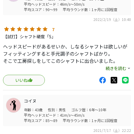
晴らしい。
平均ヘッドスピード：46m/s～50m/s
余程こだわりがなければしばらく使てみることをオススメ
平均スコア：90～99
平均ラウンド数：1ヶ月に1回程度
するシャフトです。
2022/2/19（土）10:40
7
【試打】シャフト硬度「S」
ヘッドスピードがあるせいか、しなるシャフトは欲しいが
フィッティングすると手元調子のシャフトばかり。
そこで工房探しをしてこのシャフトに出合いました。
続きを読む
クセの無いREVEを代表するシャフトです。
いいね
DRを持ち左右に軽く振ると良く動きます。
動きますが、しっかり感が手に伝わる。
コイヌ
他メーカーで6Xだから同じ6Xを選びがちですが、これは超
年齢：43歳
性別：男性
ゴルフ歴：6年～10年
危険です。
平均ヘッドスピード：41m/s～45m/s
まずは軽くて柔らかい方から打ってみて下さい。
平均スコア：85～89
平均ラウンド数：1ヶ月に1回程度
テイクバックで少ししなりを感じる。
2021/7/17（土）22:22
切り返しでは、シャフトがハッキリとしなるのが分かりヘ