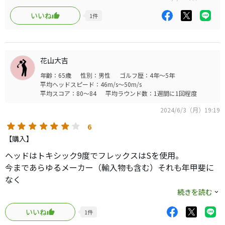
軽いのに、しなるのに、しっかり戻ってくる。ほんとに戻ってく
リボルバーのFWを試したけど、これはダメでした(^_^;)
る。
いいね
1
件
今回はスピーダーⅥからの乗り換え。
今まで70g台のシャフトを使ってきましたが、ほぼ即買いで購
スピーダーも問題なかったんですが、日に日にシャフトが
入。
硬く感じる今日このごろ、かなり助けてくれるシロモノだ
直近はアヒナの70gを使用してました。
勧めてくれたのは工房のクラフトマンさん。
と思ってます。
花山大吉
軽いシャフトはトップしそうで怖かったのですが、これはそんな
年齢：65歳
性別：男性
ゴルフ歴：4年～5年
不安感は全く感じたことがないです。
平均ヘッドスピード：46m/s～50m/s
よく飛びます。振ったら振っただけ戻ってくる。
平均スコア：80～84
平均ラウンド数：1週間に1回程度
上手に表現できないのですが、すごいシャフトが出たものだと思
いました。
2024/6/3（月）19:19
正直いいシャフトだと思って購入したけど、軽いしすぐ飽きちゃ
6
うかなとも思ってましたが、購入して半年以上、文句なしです。
【購入】
軽い分体も楽だし、46インチで組んでもらったのでさらに飛ぶ。
いつも教えてもらってるプロの方からは、契約があるから使えな
ヘッドはトキシック9度でフレックスはSを使用。
いけど、これはほんとに欲しいとのこと。いつも練習中に「ちょ
今まであらゆるメーカー（輸入物も含む）それも年甲斐に
っとドライバー貸して」と言われてます。
なく
なかなかの金額なのですが、いい買い物だったと思ってます。
Xを使用したりしました。
続きを読む
硬軽シャフトも試しましたが、お試しにレーヴのｓを。
いいね
1
件
程よい柔らかさと素早い戻りにタイミングが合えばバカ飛