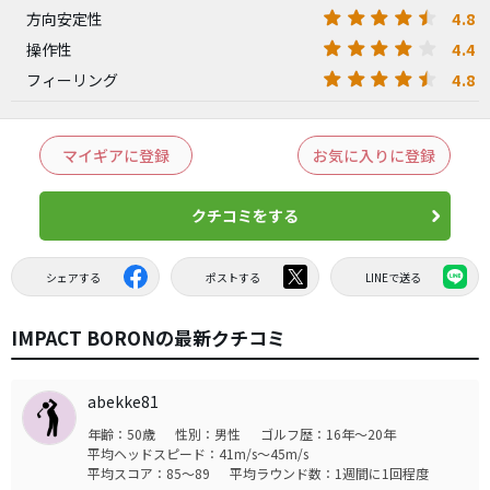
4.8
方向安定性
4.4
操作性
4.8
フィーリング
マイギアに登録
お気に入りに登録
クチコミをする
シェアする
ポストする
LINEで送る
IMPACT BORONの最新クチコミ
abekke81
年齢：50歳
性別：男性
ゴルフ歴：16年～20年
平均ヘッドスピード：41m/s～45m/s
平均スコア：85～89
平均ラウンド数：1週間に1回程度