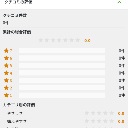
クチコミの評価
クチコミ件数
0件
累計の総合評価
0.0
star
7
0件
star
6
0件
star
5
0件
star
4
0件
star
3
0件
star
2
0件
star
1
0件
カテゴリ別の評価
0.0
やさしさ
0.0
構えやすさ