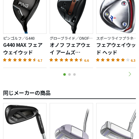
ピンゴルフ／G440
グローブライド／ONOFF AKA
スポーツライフプラネッツ／RODDIO
G440 MAX フェア
オノフ フェアウェ
フェアウェイウッ
ウェイウッド
イ アームズ
ド ヘッド
AKA（2026）
6.7
6.6
6.3
同じメーカーの商品