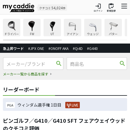
login
inventory
54,024
クチコミ
件
ログイン
新規登録
ドライバー
FW
UT
アイアン
ウェッジ
パター
急上昇ワード
#JPX ONE
#ONOFF AKA
#Qi4D
#G440
search
search
メーカー一覧から商品を探す
リーダーボード
ウィンダム選手権 1日目
LIVE
PGA
ピンゴルフ／G410／G410 SFT フェアウェイウッド
のクチコミ評価