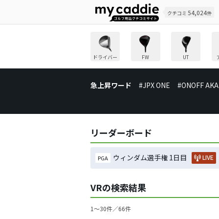
54,024
クチコミ
件
ドライバー
FW
UT
急上昇ワード
#JPX ONE
#ONOFF AKA
リーダーボード
ウィンダム選手権 1日目
LIVE
PGA
VRの検索結果
1〜30件／66件