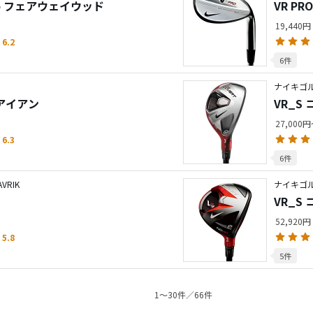
Zero フェアウェイウッド
VR P
19,440円
6.2
6件
ナイキゴル
ドアイアン
VR_S
27,000
6.3
6件
RIK
ナイキゴル
VR_S
52,920円
5.8
5件
1〜30件／66件