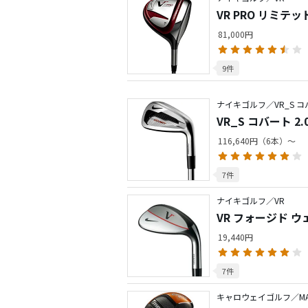
VR PRO リミテ
バー
81,000円
9件
ナイキゴルフ／VR_S 
VR_S コバート 2
116,640円（6本）～
7件
ナイキゴルフ／VR
VR フォージド ウ
19,440円
7件
キャロウェイゴルフ／MAV