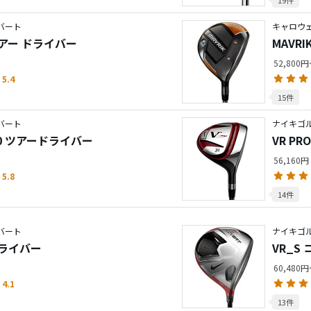
コバート
キャロウェ
ツアー ドライバー
MAVR
52,800
5.4
15件
コバート
ナイキゴル
2.0 ツアードライバー
VR P
ド
56,160円
5.8
14件
コバート
ナイキゴル
ドライバー
VR_S
60,480
4.1
13件