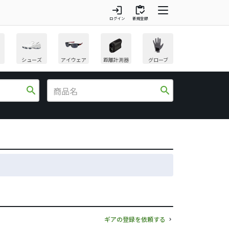
login
inventory
ログイン
新規登録
シューズ
アイウェア
距離計測器
グローブ
search
search
ギアの登録を依頼する