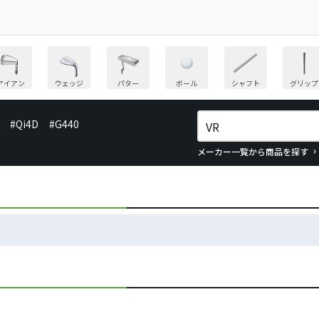
アイアン
ウェッジ
パター
ボール
シャフト
グリップ
#Qi4D
#G440
メーカー一覧から商品を探す