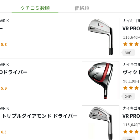
順
クチコミ数順
価格順
RIK
ナイキゴル
ー
VR P
116,64
5.8
30件
RIK
ナイキゴル
ZEROドライバー
ヴィク
96,120円
5.9
24件
RIK
ナイキゴル
Zero トリプルダイアモンド ドライバー
VR P
116,64
6.5
19件