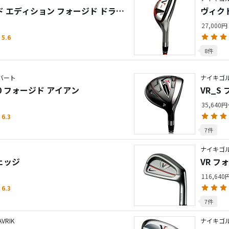
ッド エディション フォージド ドライ
ヴィク
27,000円
5.6
8件
コバート
ナイキゴル
.0 フォージド アイアン
VR_S
35,640
6.3
7件
ナイキゴル
ェッジ
VR フ
116,64
6.3
7件
RIK
ナイキゴル