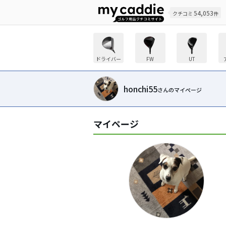
54,053
クチコミ
件
ドライバー
FW
UT
honchi55
さんのマイページ
マイページ