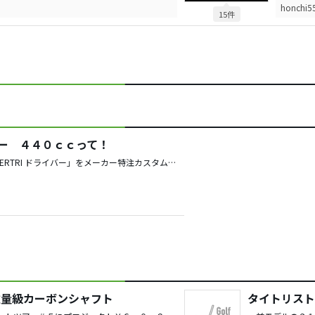
honchi5
15件
ライバー ４４０ｃｃって！
初めて質問します。「R9 SUPERTRI ドライバー」をメーカー特注カスタムシャフト（ＤＩ６Ｘ）にて今年１０月に購入し、ラウンド３回目にてヘッド後方にキズを付けてしまいました。アドレス時には全く見えませんが、気になってしょうがなく、ヘッドをオークションにて落札しようかと検索中に、「Ｒ９ＳＵＰＥＲＴＲＩ４４０ｃｃ」と言う物を発見しました。説明分には「レア、ツアー支給」の様な事が書いています。普通市販品は「４６０ｃｃ」ですよね！これって本物ですかね？どなたか聞いたことありませんか？
重量級カーボンシャフト
タイトリスト