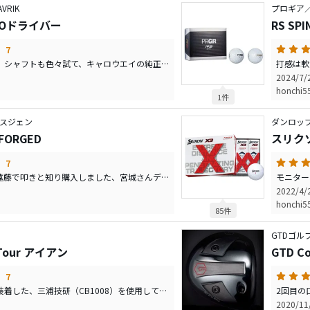
RIK
プロギア／
ZEROドライバー
RS SP
7
型落ちのヘッドを購入。シャフトも色々試て、キャロウエイの純正シャフト5-Sを購入しました。今までは70ｇ台のシャフトばかり使用していましたが、歳とゴルフ肘からアイアンもカーボンシャフトにしたことからこちらのクラブを購入。大変楽になりました。三シーズン目にしてやっとアイアンカーボンシャフトにも慣れたのでスコアがまとまってきました。とにかく構えやすく飛距離もそこそこです。10.5度のロフトを+2度に調整して使用しています。しばらくはこれでラウンドです。
2024/7
honchi5
1件
スジェン
ダンロッ
ORGED
スリクソ
7
宮城さん、デザイン、遠藤で叩きと知り購入しました、宮城さんデザインのウェッジを使用していたことと、遠藤製作所エポンのウッドを数本使用していたので何も考えず購入です。このアイアンの前はミズノプロ920にモーダス120s、三浦技研CB1008などの軟鉄鍛造アイアンを使用していましたが、年と共に肘やら腰やらの痛みが出てきたのでカーボンシャフト仕様にしようと思い探しに探して、このアイアンに辿り着きました。シャフトも100.110.120とリシャフトの繰り返しでしたが、120sに落ち着きました。結局はスチールシャフトと変わらない重量と硬さでしたが、スチールよりは膝にも優しく、飛距離も飛ぶので、この仕様で探っていきます。
2022/4
honchi5
85件
GTDゴル
Tour アイアン
GTD C
7
プロジェクトX（6.5）装着した、三浦技研（CB1008）を使用していましたが、歳のせいか飛距離、高さが落ち、あと数ヤードの距離で散々な思いをしたことから先ずはリシャフトをプロジェクトから、105，120と行い練習場、ラウンドと試しましたが今一自分には合わなかったことから、某オークションで130を検索した所、130にリシャフトしたI-701TOURを発見し、シャフト代と変わらなかったことから、即、購入。練習場へ！最高でした。飛距離、弾道、方向性、打感と言うこと有りませんでした。三浦にこのシャフトを組めば三浦も復活するのかと思い、130中古セットを落札し、リシャフト。これで三浦1008はモーダス105〜120〜130へと進化し、いざ練習場へ行きました。確かに今までのモーダスに比べ弾道が高くなりました。が、同じロフトのI-701より弾道低いし距離もちょっと飛んでない。 悩みましたが、自分が一番大事と感じている打感も遜色無いので結果、スリクソンI-701TOURに乗り換える事に決断しました。まだ練習場だけでコースへは行けませんが春が楽しみです。ラウンド後、レビュー更新します。
2020/1