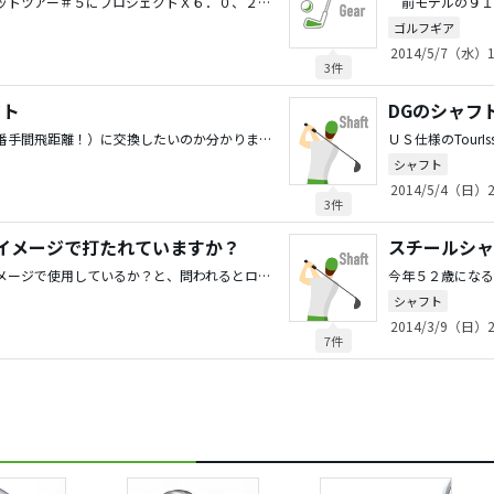
初代ロケット＃６、初代ロケットツアー＃５にプロジェクトＸ６．０、２代目ロケットボールズ STAGE2 TOUR レスキュー＃４ KBS TOUR C-Taper95を使用しています。 アイアンはＤＧ Ｘ１００なので全体の重量繋がりには違和感は有りませんが、KBS TOUR C-Taper95は先が走りすぎで同じ様に振っても左へ巻き巻きでした。そこでＲ側へ９０°開いたところ弾道も高くなり巻き具合も少なくなりましたよ。＃６、５のプロジェクトＸは最高です、高・低の打ち分けも出来、飛距離も申し分ありません。ちなみに＃６・１８０ヤード、＃５・２００ヤード、＃４・２２０ヤードです。 と言う事で様はアイアン用のシャフトへリシャフトしては如何でしょうか？値段も手ごろですよ。
ゴルフギア
2014/5/7（水）1
3件
フト
DGのシャフ
何を目的（高弾道！中弾道！番手間飛距離！）に交換したいのか分かりませんが、なんとなく？気分転換？なら、違いのはっきりでるＸ１００へ交換がおすすめです。 Ｘ１００の番手を１クラブ柔らかい方にズラシして組んでは如何でしょうか？はっきり、Ｓ２００との違いに気づくと思います。 ＨＳ46〜48なら十分振りきれるのではないでしょうか！もし、ズラシ組みが柔らかいと感じるなら、正規番手に戻す事も出来ますよ。 ゴルフを始めたころＳ２００を長い事使っていましたが、タイミングが取りやすい粘りが好印象でした。結局、色々試してみましたがＤＧ Ｘ１００が一番自分には合っているようです。 同フレックスに組み換える費用より、はっきり違いの出る仕様にした方が面白いと思いますよ。
シャフト
2014/5/4（日）2
3件
イメージで打たれていますか？
スチールシャ
こんにちは、ＵＴをどんなイメージで使用しているか？と、問われるとロングアイアンではナイスショットの確立が低いので少しでも簡単に打てる事と飛距離は同じでも高弾道でグリーン上に打っても球が止まる事、もちろん構えた時に違和感なくアイアンと同じ様にスイング出来る事が私のＵＴを使用する最大のポイントです。 なので「アルシビストさん」が言っているようにダウンブローのイメージで使用しています。番手で言えば「３、４、５、６」４本のＵＴ全てイメージはダウンブローです！ついでに言うとＦＷもダウンブローターフを取るイメージで振ってます。練習！頑張ってください！！
シャフト
2014/3/9（日）2
7件