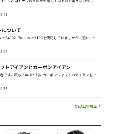
前モデルの９１０ＦＤと同モデルの５Ｗを使用しているので書き込み致します。 ＦとＦＤの違い？重心距離が違う！だからスピン量が違う！よって打ちだし角が違う！結局のところ、ロフト角に違いは無い！ 自分がＦＤを選んだのは、たまたまゴルフ仲間が買ったは良いが打ちこなせずにいたので、安く買い取ったからです。Ｆｄ購入後、５Ｗも買うはめになりましたが良い買い物をしました。 Ｆもコースにて打ってみましたがＦの方が楽ちん！地べたらからでも球が上がります。個人的にはティーショット用にＦＤで十分かと飛距離も２４０〜２５０は飛びます。風にも強いので大変重宝しています。 ロフトも調整可能ですが使用目的に合わせてＦなのかＦｄなのか？決断しては如何でしょうか？
9:21
トについて
ＵＳ仕様のTourIssue S400と TourIssue X100を使用していましたが、違いにつてははっきり言って分かりませんでした。 シャフト+グリップ（プライドツアーベルベット）ヘッド未装着状態での重量はどちらも１２０ｇでした。シャフトとグリップ等の精度が良い事が分かります。 ヘッド装着時の総重量もどちらもほぼ同じで、±１ｇと文句のつけようが有りませんでした。商品管理が厳しいのか？たまたま当りが良かったのか？ ウェッジ用はどちらもTourIssue S400で組んでみましたが、これもまた、調子や硬さは判断できませんでした。 実際のラウンドでも違いが分からず、ヘッドを入れ替えたりもしましたがどちらも同じ物の様に感じました。。 そして現在は日本仕様のＤｙｎａｍｉｃＧｏｌｄＸ1００を装着したＭＰ６４を昨年から使用しています。打ちだし角度も高くツアーとの違いには分かりません。
3:05
フトアイアンとカーボンアイアン
今年５２歳になる者です。私も２年ほど前にカーボンシャフトのアイアンを購入しました。 何故か！と言うと 楽に振り弾道を高くしたかった、 飛距離も少し伸ばしたかった、 楽に振る事により方向も安定するのではないか 以上の様な事から購入しました。 シーズンオフに購入し、練習場通いしました。 シャフトはツアーＡＤ７５硬度Ｓ、ヘッドはプロギアの軟鉄鍛造と言うセッティングです。 ドライバー、ＦＷ，ＵＴ等はスチールシャフト時のセッティングのままです。 カーボンシャフトアイアンの練習を重ねていったら、、、 ドライバー、ＦＷ，ＵＴの飛距離が落ちました。 アイアンに合わせたセッティングにしなかった為でしょう。小じんまりしたスイングになっていました。 そして持ちに待ったシーズンイン、４ラウンド程したでしょうか、ドライバーの飛距離は落ちたが、アイアンの飛距離は伸び縦の距離が合わなくなりました。 ２打目がグリーンからこぼれます。ショートホールではグリーンオーバーなんて事も出てきまして、慣れてきたからでしょうか、気持ちが悪いくらい飛んでしまいます。 結果ですが、元のアイアンに戻しました。 飛距離が落ちたので兎に角、早く振る事を自分の体に教え込もうと練習用バットを振りまわしました。ドライバーもこれ以上振れないと言うだけ素振りを繰り返したところ、スチールアイアンの飛距離ＵＰ、高弾道！ＤＲ，ＦＷ，ＵＴの飛距離も戻りました。 何を目的にカーボンシャフトにしたいのか？検討した方が良いのではないでしょうか？ 参考までですが、私はＨＳ４６、ドライバー飛距離２５０ヤード、ＵＴは３，４，５，６の４本をコースによって使い分けしていますが全てプロジェクトＸ６．０、アイアンはミズノＭＰ６４ ＤＧＸ１００です。 まだまだ若い、お互い頑張りましょう。
0:56
Q&A回答履歴