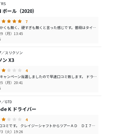
RS
IN ボール（2020）
7
打感は軟かくも無く、硬すぎも無くと言った感じです。普段はタイトproV1とBSのTOUR BZを使用しています。飛距離はほぼ変わらない、スピンも自分の力量では違いは感じません。先日、このボールを使って、今シーズン最高スコアが出ました。アウト34イン42なんと前半2アンダーなんて初めてのスコアーです。オッデセイのパターとの相性も良いのかアウト11パット、イン13パット、ビックリでした。帰りは気をつけて帰ることにしました。
/29（月）13:45
5
プ／スリクソン
ン X3
4
モニターキャンペーン当選しましたので早速口コミ致します。 ドライバーでの打感は柔らかくスピン量も抑えられているようで直進性も良く飛びます。アイアンは飛びすぎです。弾道も高く使い慣れれば上から落ちて止まるのかもしれませんが１５ヤード、いつも使用しているボールより飛んでるのでグリーンオーバーの連続でした。パターの打感も当然柔らかいです。 結論を言うとアイアンの縦距離が掴めないので使用できないです。
/25（月）20:41
5
フ／GTD
ode K ドライバー
4
2回目の口コミです。 クレイジーシャフトからツアーＡＤ ＤＩ７Ｓにリシャフトしました。 総重量322ｇ、バランスＤ2（バランス調整タングステン２ｇ挿入）、長さ約４５インチって感じに仕上がりました。 私のドライバーは全てこんな数字なのでもう言い訳できません。 リシャフトついでにフェースアングルをカチャカチャしてー1へ、これが曲者でした、ＴＭなどではフェースを開きたいときは、マイナスへ合わせますが、このＧＴＤは逆なんですね！最初はマイナスへ表示（−１）調整しました。自分ではフェースを開いたつもりなのに、打ってみると左へ引っ掛けるわ、左曲がりが強くなるわので数ラウンド気付かずに使用、ある日、思いつきました！逆か？ そして＋１へ調整、これで１１．５度になったのかな？アドレスしてみると納得でした。フェース面がよく見えます。今まで逆に調整しアドレスをいじり廻していましたが、すっきりしました。練習場で打ってみたら、高弾道の綺麗なドローボールが出ました。打感もすこぶる良くなりました。 数ラウンド使用しての感想ですが、飛距離は普通に振っても以前のドライバーより飛んでます。雨降りばかりのラウンドだったので、高弾道が飛距離アップにつながったようです。 この仕様で残り少ない今シーズンラウンドしてみます。
1/3（火）19:26