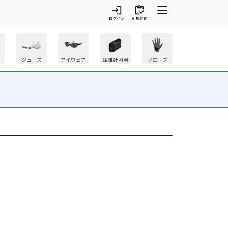
login
inventory
ログイン
新規登録
シューズ
アイウェア
距離計測器
グローブ