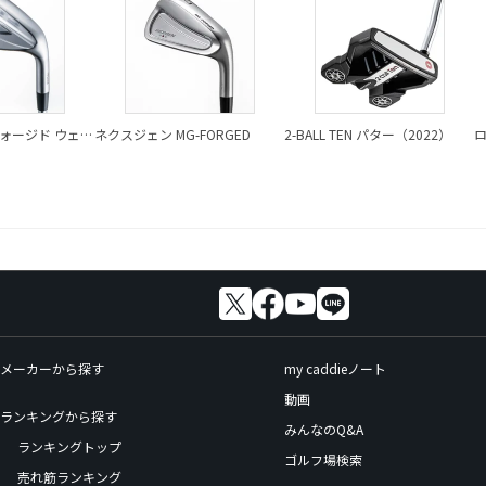
ォージド ウェッ
ネクスジェン MG-FORGED
2-BALL TEN パター（2022）
メーカーから探す
my caddieノート
動画
ランキングから探す
みんなのQ&A
ランキングトップ
ゴルフ場検索
売れ筋ランキング