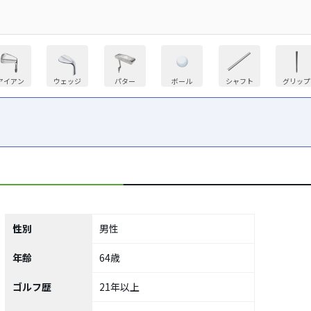
アイアン
ウェッジ
パター
ボール
シャフト
グリップ
性別
男性
年齢
64歳
ゴルフ歴
21年以上