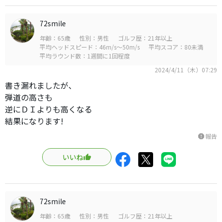
72smile
年齢：65歳
性別：男性
ゴルフ歴：21年以上
平均ヘッドスピード：46m/s～50m/s
平均スコア：80未満
平均ラウンド数：1週間に1回程度
2024/4/11（木）07:29
書き漏れましたが、
弾道の高さも
逆にＤＩよりも高くなる
結果になります!
報告
report
いいね
72smile
年齢：65歳
性別：男性
ゴルフ歴：21年以上