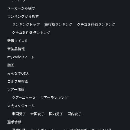
メーカーから探す
ランキングから探す
ランキングトップ
売れ筋ランキング
クチコミ評価ランキング
クチコミ件数ランキング
新着クチコミ
新製品情報
my caddieノート
動画
みんなのQ&A
ゴルフ場検索
ツアー情報
ツアーニュース
ツアーランキング
大会スケジュール
米国男子
米国女子
国内男子
国内女子
選手情報
選手名鑑
フォトギャラリー
トッププロのギアセッティング