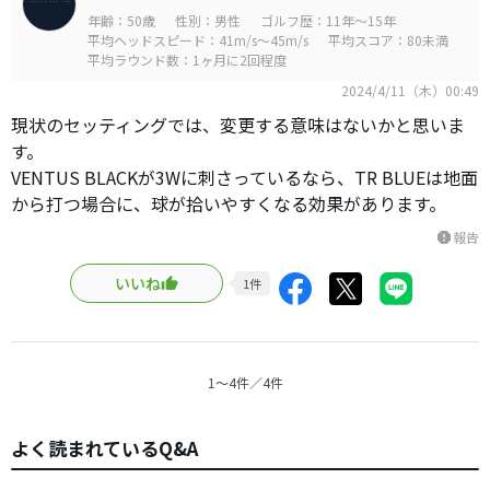
年齢：50歳
性別：男性
ゴルフ歴：11年～15年
平均ヘッドスピード：41m/s～45m/s
平均スコア：80未満
平均ラウンド数：1ヶ月に2回程度
2024/4/11（木）00:49
現状のセッティングでは、変更する意味はないかと思いま
す。
VENTUS BLACKが3Wに刺さっているなら、TR BLUEは地面
から打つ場合に、球が拾いやすくなる効果があります。
報告
report
いいね
1
件
1〜4件／4件
よく読まれているQ&A