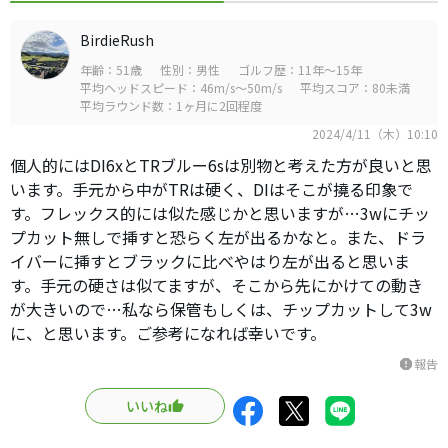
BirdieRush
年齢：51歳
性別：男性
ゴルフ歴：11年～15年
平均ヘッドスピード：46m/s～50m/s
平均スコア：80未満
平均ラウンド数：1ヶ月に2回程度
2024/4/11（木）10:10
個人的にはDI6xとTRブルー6sは別物と考えた方が良いと思
います。手元から中がTRは硬く、DIはそこが撓る印象で
す。フレックス的には似た感じかと思いますが…3wにチッ
プカット無しで挿すと恐らく左が出るかなと。また、ドラ
イバーに挿すとブラックに比べやはり左が出ると思いま
す。手元の硬さは似てますが、そこから先にかけての動き
が大きいので…私なら保管もしくは、チップカットして3w
に、と思います。ご参考になれば幸いです。
報告
report
いいね