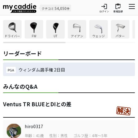
login
inventory
54,050
クチコミ
件
ログイン
新規登録
ドライバー
FW
UT
アイアン
ウェッジ
パター
リーダーボード
ウィンダム選手権 2日目
PGA
みんなのQ&A
Ventus TR BLUEとDIとの差
hiro0317
年齢：41歳
性別：男性
ゴルフ歴：4年～5年