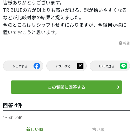
皆様ありがとうございます。
TR BLUEの方がDIよりも高さが出る、球が拾いやすくなる
などが比較対象の結果と捉えました。
今のところはリシャフトせずにおりますが、今後何か様に
置いておこうと思います。
報告
report
シェアする
ポストする
LINEで送る
この質問に回答する
回答 4件
1〜4件／4件
新しい順
古い順