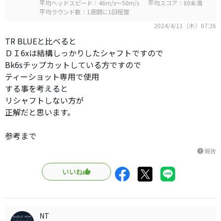
平均ヘッドスピード：46m/s～50m/s
平均スコア：80未満
平均ラウンド数：1週間に1回程度
2024/4/11（木）07:26
TR BLUEと比べると
ＤＩ6xは結構しっかりしたシャフトですので
Bk6sチップカットしている方ですので
ティーショット専用で使用
する事を考えると
リシャフトしない方が
正解だと思います。
参考まで
報告
report
いいね
NT