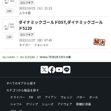
ゴルフギア
2022/10/25（火）21:23
6件
ムラタ君
ダイナミックゴールドDST,ダイナミックゴール
ドS120
ゴルフギア
3件
2022/11/27（日）07:45
タイガー フォレスト
my caddie
みんなのQ&A
Ventus TR BLUEとDIとの差
すべてのギアから探す
カテゴリから製品を探す
ドライバー
FW
UT
アイアン
ウェッジ
パター
ボール
シャフト
グリップ
シューズ
アイウェア
距離計測器
グローブ