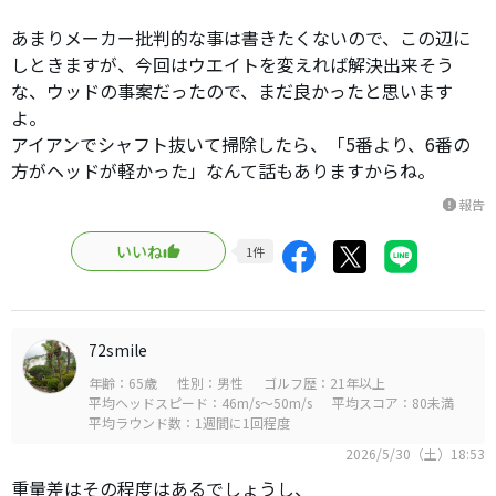
あまりメーカー批判的な事は書きたくないので、この辺に
しときますが、今回はウエイトを変えれば解決出来そう
な、ウッドの事案だったので、まだ良かったと思います
よ。
アイアンでシャフト抜いて掃除したら、「5番より、6番の
方がヘッドが軽かった」なんて話もありますからね。
報告
report
いいね
1
件
72smile
年齢：65歳
性別：男性
ゴルフ歴：21年以上
平均ヘッドスピード：46m/s～50m/s
平均スコア：80未満
平均ラウンド数：1週間に1回程度
2026/5/30（土）18:53
重量差はその程度はあるでしょうし、