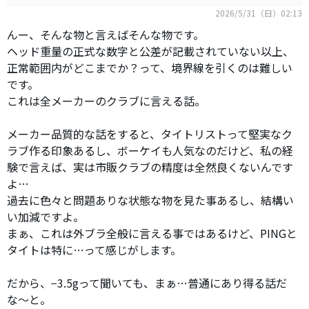
2026/5/31（日）02:13
んー、そんな物と言えばそんな物です。
ヘッド重量の正式な数字と公差が記載されていない以上、
正常範囲内がどこまでか？って、境界線を引くのは難しい
です。
これは全メーカーのクラブに言える話。
メーカー品質的な話をすると、タイトリストって堅実なク
ラブ作る印象あるし、ボーケイも人気なのだけど、私の経
験で言えば、実は市販クラブの精度は全然良くないんです
よ…
過去に色々と問題ありな状態な物を見た事あるし、結構い
い加減ですよ。
まぁ、これは外ブラ全般に言える事ではあるけど、PINGと
タイトは特に…って感じがします。
だから、−3.5gって聞いても、まぁ…普通にあり得る話だ
な〜と。