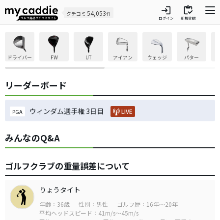
login
inventory
54,053
クチコミ
件
ログイン
新規登録
ドライバー
FW
UT
アイアン
ウェッジ
パター
リーダーボード
ウィンダム選手権 3日目
LIVE
PGA
みんなのQ&A
ゴルフクラブの重量誤差について
りょうタイト
年齢：36歳
性別：男性
ゴルフ歴：16年～20年
平均ヘッドスピード：41m/s～45m/s