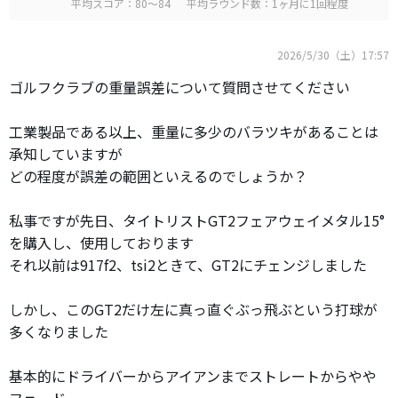
平均スコア：80～84
平均ラウンド数：1ヶ月に1回程度
2026/5/30（土）17:57
ゴルフクラブの重量誤差について質問させてください
工業製品である以上、重量に多少のバラツキがあることは
承知していますが
どの程度が誤差の範囲といえるのでしょうか？
私事ですが先日、タイトリストGT2フェアウェイメタル15°
を購入し、使用しております
それ以前は917f2、tsi2ときて、GT2にチェンジしました
しかし、このGT2だけ左に真っ直ぐぶっ飛ぶという打球が
多くなりました
基本的にドライバーからアイアンまでストレートからやや