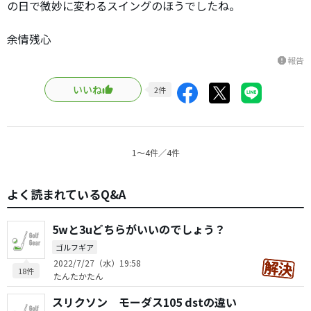
の日で微妙に変わるスイングのほうでしたね。
余情残心
報告
report
いいね
2
件
1〜4件／4件
よく読まれているQ&A
5wと3uどちらがいいのでしょう？
ゴルフギア
2022/7/27（水）19:58
18件
たんたかたん
スリクソン モーダス105 dstの違い