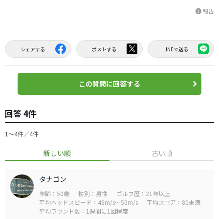
報告
report
シェアする
ポストする
LINEで送る
この質問に回答する
回答 4件
1〜4件／4件
新しい順
古い順
タナゴン
年齢：50歳
性別：男性
ゴルフ歴：21年以上
平均ヘッドスピード：46m/s～50m/s
平均スコア：80未満
平均ラウンド数：1週間に1回程度