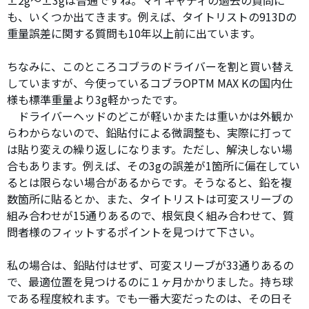
±2g〜±3gは普通ですね。マイキャディの過去の質問に
も、いくつか出てきます。例えば、タイトリストの913Dの
重量誤差に関する質問も10年以上前に出ています。
ちなみに、このところコブラのドライバーを割と買い替え
していますが、今使っているコブラOPTM MAX Kの国内仕
様も標準重量より3g軽かったです。
ドライバーヘッドのどこが軽いかまたは重いかは外観か
らわからないので、鉛貼付による微調整も、実際に打って
は貼り変えの繰り返しになります。ただし、解決しない場
合もあります。例えば、その3gの誤差が1箇所に偏在してい
るとは限らない場合があるからです。そうなると、鉛を複
数箇所に貼るとか、また、タイトリストは可変スリーブの
組み合わせが15通りあるので、根気良く組み合わせて、質
問者様のフィットするポイントを見つけて下さい。
私の場合は、鉛貼付はせず、可変スリーブが33通りあるの
で、最適位置を見つけるのに１ヶ月かかりました。持ち球
である程度絞れます。でも一番大変だったのは、その日そ