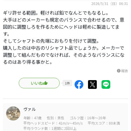
2026/5/31（日）06:31
ギリ許せる範囲。軽ければ鉛でなんとでもなるし。
大手はどのメーカーも規定のバランスで合わせるので、意
図的に調整しろを作るためにヘッドは軽めに製造してま
す。
そしてシャフトの先端におもりを付けて調整。
購入したのは中古のリシャフト品でしょうか。メーカーで
調整して組んだものでなければ、そのようなバランスにな
るのはあり得る事かと。
報告
report
いいね
1
件
ヴァル
年齢：47歳
性別：男性
ゴルフ歴：16年～20年
平均ヘッドスピード：41m/s～45m/s
平均スコア：80未満
平均ラウンド数：1週間に2回以上