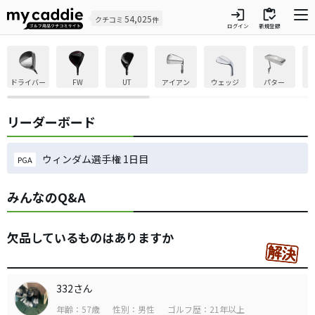
login
inventory
54,025
クチコミ
件
ログイン
新規登録
ドライバー
FW
UT
アイアン
ウェッジ
パター
リーダーボード
ウィンダム選手権 1日目
PGA
みんなのQ&A
欠品しているものはありますか
332さん
年齢：57歳
性別：男性
ゴルフ歴：21年以上