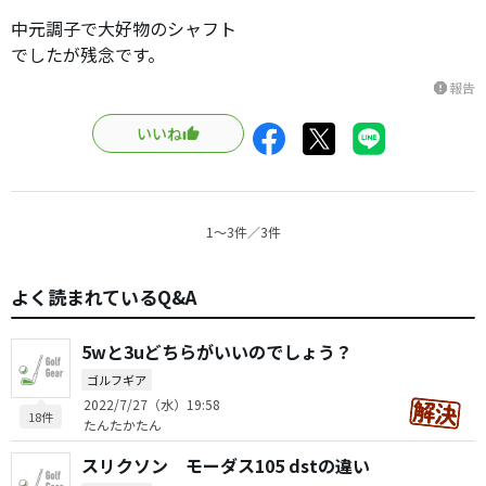
中元調子で大好物のシャフト
でしたが残念です。
報告
report
いいね
1〜3件／3件
よく読まれているQ&A
5wと3uどちらがいいのでしょう？
ゴルフギア
2022/7/27（水）19:58
18件
たんたかたん
スリクソン モーダス105 dstの違い