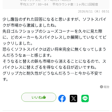
平均スコア：80～84
平均ラウンド数：1ヶ月に1回程度
2026/6/11（木）08:51
少し趣旨のずれた回答になると思いますが、ソフトスパイ
クが市場から激減しましたね。
先日ゴルフショップのシューズコーナーを久々に見た際
に、どのメーカーもスパイクレスしか展開していなくてビ
ックリしました。
恐らくソフトスパイクは近い将来完全に無くなってしまう
んだろうなぁ…と感じます。
そうなると替えの鋲も市場から消えることになるので、ス
パイクレスに替えざるを得なくなる日が近いですね。
グリップ力と耐久性がどうなんだろう…と今から不安で
す。
報告
report
いいね