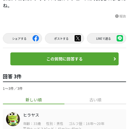
ね。
報告
report
シェアする
ポストする
LINEで送る
この質問に回答する
回答 3件
1〜3件／3件
新しい順
古い順
ヒラヤス
年齢：33歳
性別：男性
ゴルフ歴：16年～20年
平均ヘッドスピード：41m/s～45m/s