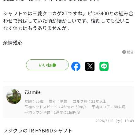
シャフトでは三菱クロカゲXTですね。ピンG400との組み合
わせで飛ばしていた頃が懐かしいです、復刻しても使いこ
なす体力はもうありませんが。
余情残心
報告
report
いいね
72smile
年齢：65歳
性別：男性
ゴルフ歴：21年以上
平均ヘッドスピード：46m/s～50m/s
平均スコア：80未満
平均ラウンド数：1週間に1回程度
2026/6/10（水）19:49
フジクラのTR HYBRIDシャフト