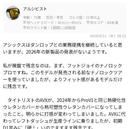
アルシビスト
年齢：70歳
性別：男性
ゴルフ歴：21年以上
平均ヘッドスピード：41m/s～45m/s
平均スコア：80未満
平均ラウンド数：1週間に1回程度
2026/6/11（木）08:22
アシックスはダンロップとの業務提携を継続していると思
いますが、2026年の新製品の発表がないようです。
私が廃盤で残念なのは、まず、フットジョイのナノロック
プロですね。このモデルが発売される前なナノロックツア
ーを使っていましたが、よりフィット感があるモデルだけ
に残念です。
タイトリストのAVXが、2024年からProV1と同じ熱硬化性
ウレタンカバーから熱可塑性ウレタンカバーになってしま
ったこと。明らかに打感が変わってしまいました。AVXに代
わってレフトダッシュが生産ラインに乗りましたが、初期
D1並みに「硬！」いのでますます残念です。