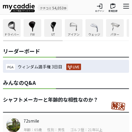
login
inventory
54,053
クチコミ
件
ログイン
新規登録
ドライバー
FW
UT
アイアン
ウェッジ
パター
リーダーボード
ウィンダム選手権 3日目
LIVE
PGA
みんなのQ&A
シャフトメーカーと年齢的な相性なのか？
72smile
年齢：65歳
性別：男性
ゴルフ歴：21年以上