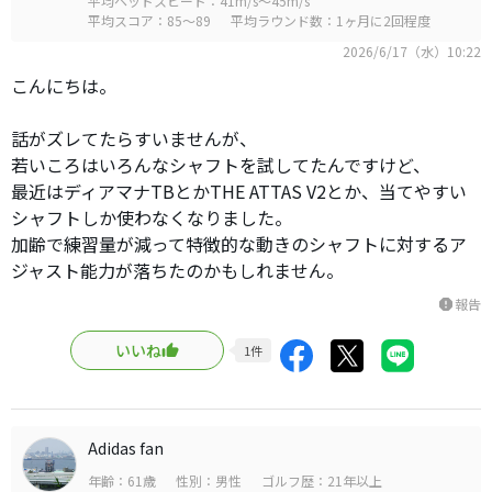
平均ヘッドスピード：41m/s～45m/s
平均スコア：85～89
平均ラウンド数：1ヶ月に2回程度
2026/6/17（水）10:22
こんにちは。
話がズレてたらすいませんが、
若いころはいろんなシャフトを試してたんですけど、
最近はディアマナTBとかTHE ATTAS V2とか、当てやすい
シャフトしか使わなくなりました。
加齢で練習量が減って特徴的な動きのシャフトに対するア
ジャスト能力が落ちたのかもしれません。
報告
report
いいね
1
件
Adidas fan
年齢：61歳
性別：男性
ゴルフ歴：21年以上