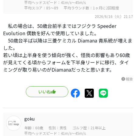
平均ヘッドスピード：41m/s～45m/s
平均スコア：85～89
平均ラウンド数：1ヶ月に2回程度
2026/6/16（火）21:17
私の場合は、50歳台前半まではフジクラ Speeder
Evolution 偶数を好んで使用していました。
50歳台半ば以降は三菱ケミカル Diamana 青系統が増えま
した。
若い頃は上半身を使う傾向が強く、怪我の影響もあり60歳
が見えてくる頃からフォームを下半身リードに移行、タイ
ミングが取り易いのがDiamanaだったと思います。
報告
report
いいね
goku
年齢：60歳
性別：男性
ゴルフ歴：21年以上
平均ヘッドスピード：41m/s～45m/s