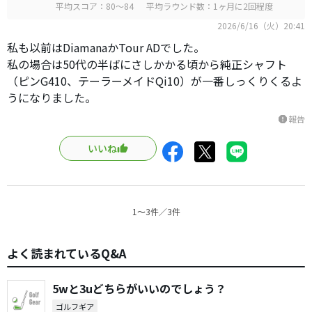
平均スコア：80～84
平均ラウンド数：1ヶ月に2回程度
2026/6/16（火）20:41
私も以前はDiamanaかTour ADでした。
私の場合は50代の半ばにさしかかる頃から純正シャフト
（ピンG410、テーラーメイドQi10）が一番しっくりくるよ
うになりました。
報告
report
いいね
1〜3件／3件
よく読まれているQ&A
5wと3uどちらがいいのでしょう？
ゴルフギア