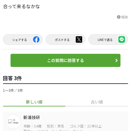
合って来るなかな
報告
report
シェアする
ポストする
LINEで送る
この質問に回答する
回答 3件
1〜3件／3件
新しい順
古い順
新浦技研
年齢：54歳
性別：男性
ゴルフ歴：21年以上