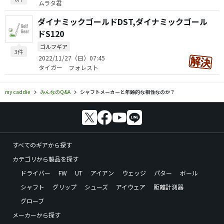
ムラタ君
ダイナミックゴールドDST,ダイナミックゴール
ドS120
ゴルフギア
3件
2022/11/27（日）07:45
タイガー フォレスト
my caddie
みんなのQ&A
シャフトメーカーと年齢的な相性なのか？
すべてのギアから探す
カテゴリから製品を探す
ドライバー
FW
UT
アイアン
ウェッジ
パター
ボール
シャフト
グリップ
シューズ
アイウェア
距離計測器
グローブ
メーカーから探す