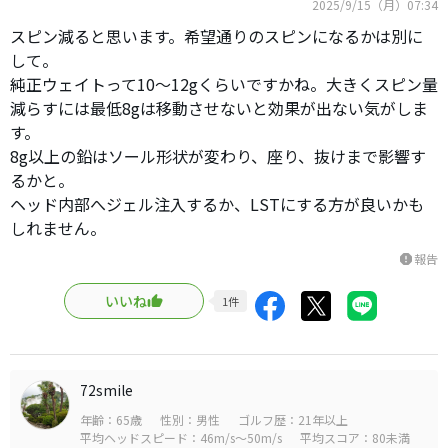
2025/9/15（月）07:34
スピン減ると思います。希望通りのスピンになるかは別に
して。
純正ウェイトって10〜12gくらいですかね。大きくスピン量
減らすには最低8gは移動させないと効果が出ない気がしま
す。
8g以上の鉛はソール形状が変わり、座り、抜けまで影響す
るかと。
ヘッド内部へジェル注入するか、LSTにする方が良いかも
しれません。
報告
report
いいね
1
件
72smile
年齢：65歳
性別：男性
ゴルフ歴：21年以上
平均ヘッドスピード：46m/s～50m/s
平均スコア：80未満