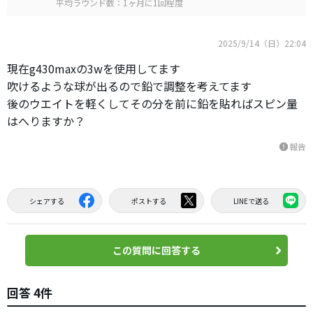
平均ラウンド数：1ヶ月に1回程度
2025/9/14（日）22:04
現在g430maxの3wを使用してます
吹けるような球が出るので鉛で調整を考えてます
後のウエイトを軽くしてその分を前に鉛を貼ればスピン量
はへりますか？
報告
report
シェアする
ポストする
LINEで送る
この質問に回答する
回答 4件