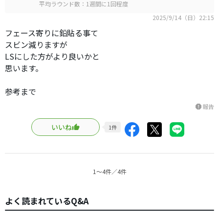
平均ラウンド数：1週間に1回程度
2025/9/14（日）22:15
フェース寄りに鉛貼る事て
スビン減りますが
LSにした方がより良いかと
思います。
参考まで
報告
report
いいね
1
件
1〜4件／4件
よく読まれているQ&A