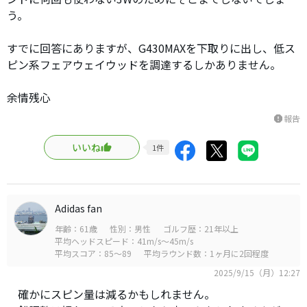
う。
すでに回答にありますが、G430MAXを下取りに出し、低ス
ピン系フェアウェイウッドを調達するしかありません。
余情残心
報告
report
いいね
1
件
Adidas fan
年齢：61歳
性別：男性
ゴルフ歴：21年以上
平均ヘッドスピード：41m/s～45m/s
平均スコア：85～89
平均ラウンド数：1ヶ月に2回程度
2025/9/15（月）12:27
確かにスピン量は減るかもしれません。