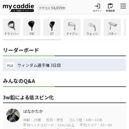
login
inventory
54,059
クチコミ
件
ログイン
新規登録
ドライバー
FW
UT
アイアン
ウェッジ
パター
リーダーボード
ウィンダム選手権 3日目
PGA
みんなのQ&A
3w鉛による低スピン化
はなかたか
年齢：29歳
性別：男性
ゴルフ歴：6年～10年
平均ヘッドスピード：51m/s以上
平均スコア：85～89