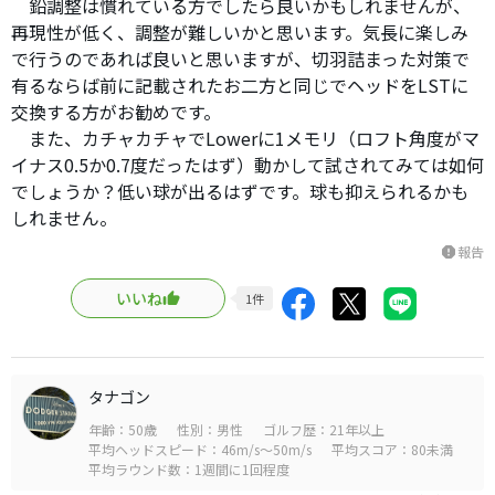
鉛調整は慣れている方でしたら良いかもしれませんが、
再現性が低く、調整が難しいかと思います。気長に楽しみ
で行うのであれば良いと思いますが、切羽詰まった対策で
有るならば前に記載されたお二方と同じでヘッドをLSTに
交換する方がお勧めです。
また、カチャカチャでLowerに1メモリ（ロフト角度がマ
イナス0.5か0.7度だったはず）動かして試されてみては如何
でしょうか？低い球が出るはずです。球も抑えられるかも
しれません。
報告
report
いいね
1
件
タナゴン
年齢：50歳
性別：男性
ゴルフ歴：21年以上
平均ヘッドスピード：46m/s～50m/s
平均スコア：80未満
平均ラウンド数：1週間に1回程度