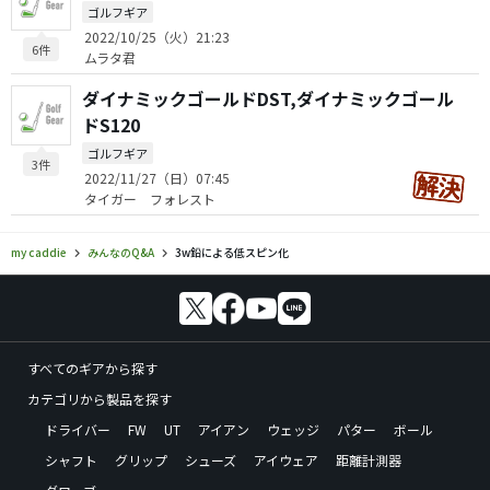
ゴルフギア
2022/10/25（火）21:23
6件
ムラタ君
ダイナミックゴールドDST,ダイナミックゴール
ドS120
ゴルフギア
3件
2022/11/27（日）07:45
タイガー フォレスト
my caddie
みんなのQ&A
3w鉛による低スピン化
すべてのギアから探す
カテゴリから製品を探す
ドライバー
FW
UT
アイアン
ウェッジ
パター
ボール
シャフト
グリップ
シューズ
アイウェア
距離計測器