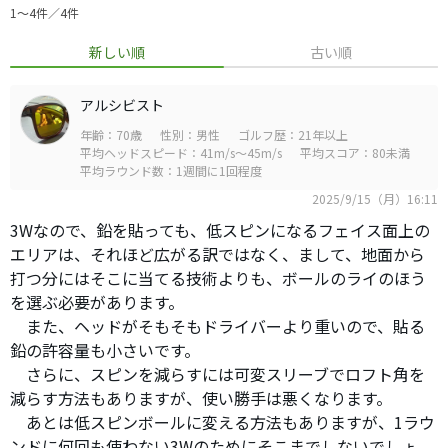
1〜4件／4件
新しい順
古い順
アルシビスト
年齢：70歳
性別：男性
ゴルフ歴：21年以上
平均ヘッドスピード：41m/s～45m/s
平均スコア：80未満
平均ラウンド数：1週間に1回程度
2025/9/15（月）16:11
3Wなので、鉛を貼っても、低スピンになるフェイス面上の
エリアは、それほど広がる訳ではなく、まして、地面から
打つ分にはそこに当てる技術よりも、ボールのライのほう
を選ぶ必要があります。
また、ヘッドがそもそもドライバーより重いので、貼る
鉛の許容量も小さいです。
さらに、スピンを減らすには可変スリーブでロフト角を
減らす方法もありますが、使い勝手は悪くなります。
あとは低スピンボールに変える方法もありますが、1ラウ
ンドに何回も使わない3Wのためにそこまでしないでしょ