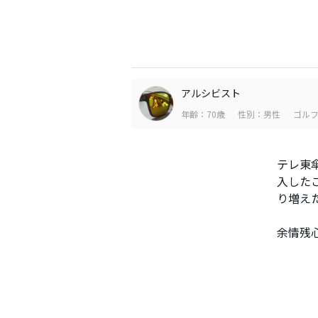
アルシビスト
年齢：70歳
性別：男性
ゴルフ
テレ東
入した
り増え
余情残