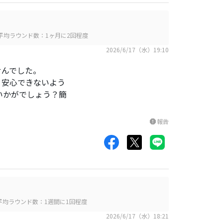
平均ラウンド数：1ヶ月に2回程度
2026/6/17（水）19:10
せんでした。
。安心できないよう
いかがでしょう？簡
報告
report
平均ラウンド数：1週間に1回程度
2026/6/17（水）18:21