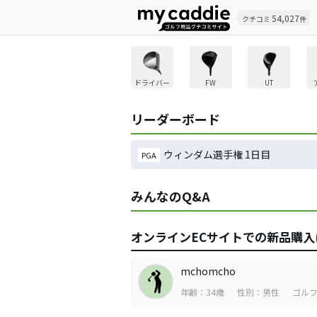
54,027
クチコミ
件
ドライバー
FW
UT
リーダーボード
ウィンダム選手権 1日目
PGA
みんなのQ&A
オンラインECサイトでの新品購入
mchomcho
年齢：34歳
性別：男性
ゴルフ