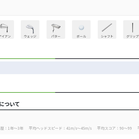
アイアン
ウェッジ
パター
ボール
シャフト
グリップ
について
歴：1年～3年
平均ヘッドスピード：41m/s～45m/s
平均スコア：90～99