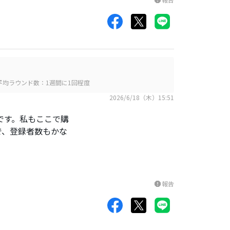
report
平均ラウンド数：1週間に1回程度
2026/6/18（木）15:51
です。私もここで購
で、登録者数もかな
報告
report