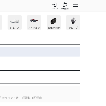
login
inventory
ログイン
新規登録
シューズ
アイウェア
距離計測器
グローブ
平均ラウンド数：1週間に1回程度