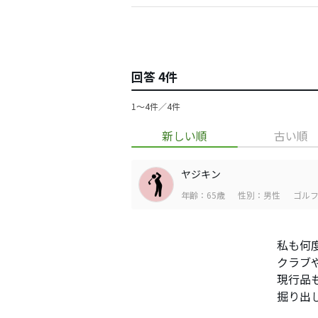
回答 4件
1〜4件／4件
新しい順
古い順
ヤジキン
年齢：65歳
性別：男性
ゴルフ
私も何
クラブ
現行品
掘り出