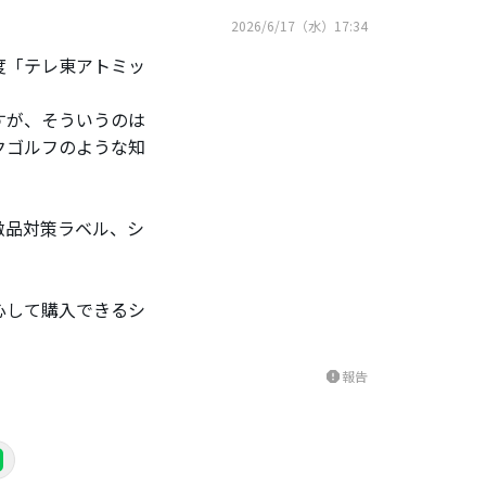
2026/6/17（水）17:34
度「テレ東アトミッ
すが、そういうのは
クゴルフのような知
倣品対策ラベル、シ
心して購入できるシ
報告
report