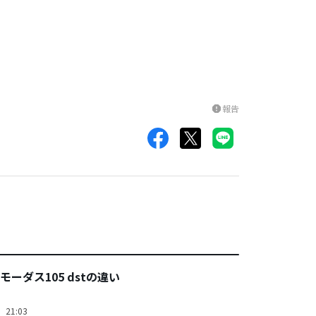
報告
report
ーダス105 dstの違い
）21:03