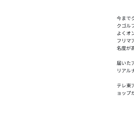
今まで
クゴル
よくオ
フリマ
名度が
届いた
リアル
テレ東
ョップ