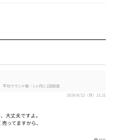
平均ラウンド数：1ヶ月に1回程度
2026/6/22（月）21:21
て、大丈夫ですよ。
く売ってますから、
報告