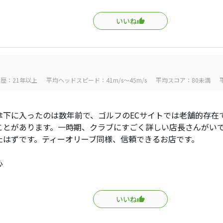
いいね
歴：21年以上
平均ヘッドスピード：41m/s～45m/s
平均スコア：80未満
傘下に入ったのは数年前で、ゴルフのECサイトでは老舗的存在
ことがあります。一時期、クラブにすごく詳しい店長さんがい
たはずです。ティーオリーブ同様、信頼できるお店です。
心
いいね