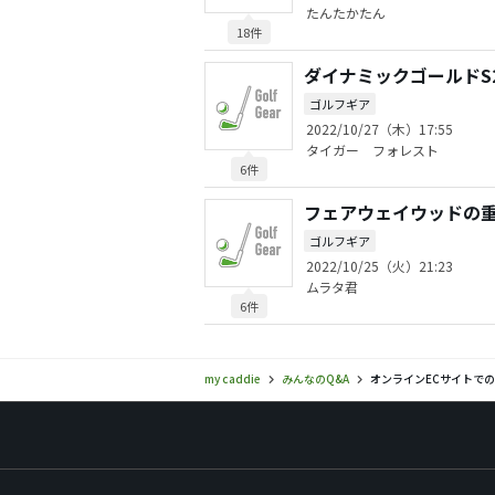
たんたかたん
18件
ダイナミックゴールドS
ゴルフギア
2022/10/27（木）17:55
タイガー フォレスト
6件
フェアウェイウッドの
ゴルフギア
2022/10/25（火）21:23
ムラタ君
6件
my caddie
みんなのQ&A
オンラインECサイトで