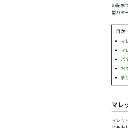
の記事
型パタ
目次
マ
マ
パ
お
ま
マレ
マレッ
ともあ