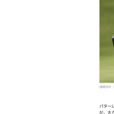
畑岡奈紗（写
パター
が、大