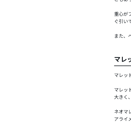
重心が
ぐ引い
また、
マレ
マレッ
マレッ
大きく
ネオマ
アライ