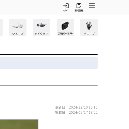
login
inventory
ログイン
新規登録
シューズ
アイウェア
距離計測器
グローブ
】
更新日：2024/12/10 19:16
掲載日：2024/05/17 13:22