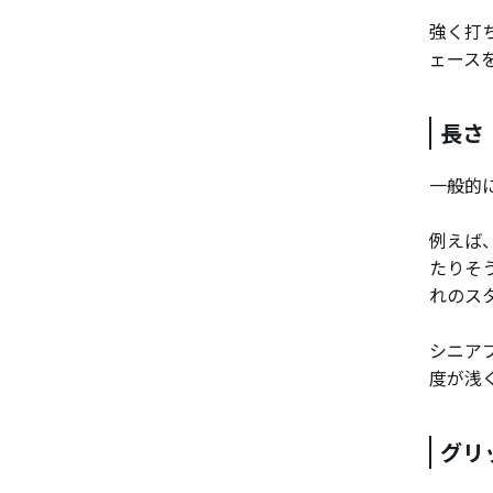
強く打
ェース
長さ
一般的
例えば
たりそ
れのス
シニア
度が浅
グリ