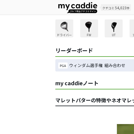
54,023
クチコミ
件
ドライバー
FW
UT
リーダーボード
ウィンダム選手権 組み合わせ
PGA
my caddieノート
マレットパターの特徴やネオマレッ