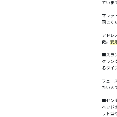
ていま
マレッ
同じく
アドレ
徴。
安
■スラ
クラン
るタイ
フェー
たい人
■セン
ヘッド
ット型