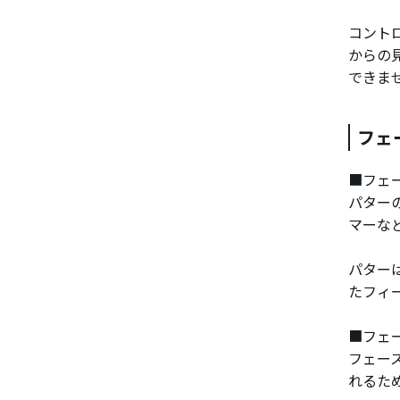
コント
からの
できま
フェ
■フェ
パター
マーな
パター
たフィ
■フェ
フェー
れるた