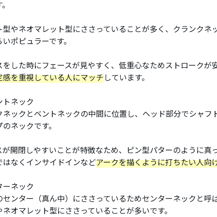
す。
ト型やネオマレット型にささっていることが多く、クランクネ
らいポピュラーです。
スをした時にフェースが見やすく、低重心なためストロークが
定感を重視している人にマッチ
しています。
ントネック
クネックとベントネックの中間に位置し、ヘッド部分でシャフ
プのネックです。
スが開閉しやすいことが特徴なため、ピン型パターのように真
ではなくインサイドインなど
アークを描くように打ちたい人向
ターネック
のセンター（真ん中）にささっているためセンターネックと呼
やネオマレット型にささっていることが多いです。