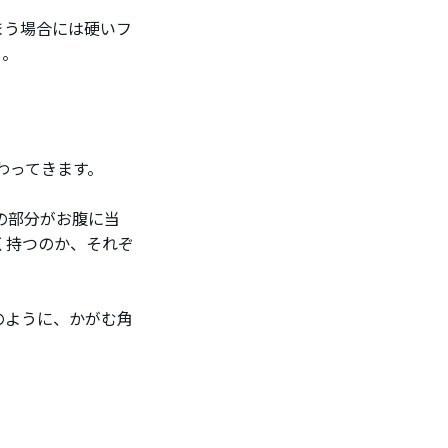
まう場合には硬いフ
う。
わってきます。
の部分がお腹に当
く持つのか、それぞ
のように、かがむ角