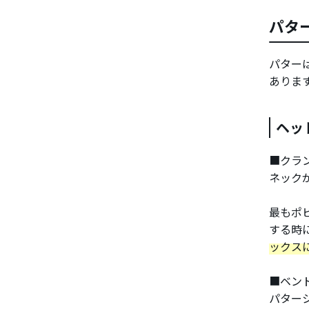
パタ
パター
ありま
ヘッ
■クラ
ネック
最もポ
する時
ックス
■ベン
パター