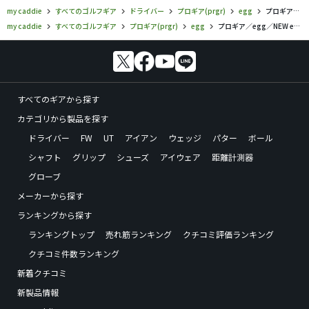
my caddie
すべてのゴルフギア
ドライバー
プロギア(prgr)
egg
プロギア／egg／NEW egg 5500 ドライバー impact（2019）の口コミ評価
my caddie
すべてのゴルフギア
プロギア(prgr)
egg
プロギア／egg／NEW egg 5500 ドライバー impact（2019）の口コミ評価
すべてのギアから探す
カテゴリから製品を探す
ドライバー
FW
UT
アイアン
ウェッジ
パター
ボール
シャフト
グリップ
シューズ
アイウェア
距離計測器
グローブ
メーカーから探す
ランキングから探す
ランキングトップ
売れ筋ランキング
クチコミ評価ランキング
クチコミ件数ランキング
新着クチコミ
新製品情報