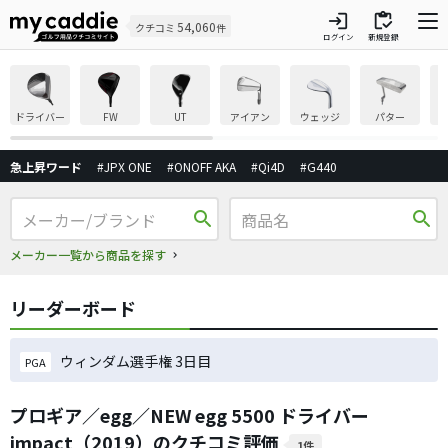
login
inventory
54,060
クチコミ
件
ログイン
新規登録
ドライバー
FW
UT
アイアン
ウェッジ
パター
急上昇ワード
#JPX ONE
#ONOFF AKA
#Qi4D
#G440
search
search
メーカー一覧から商品を探す
リーダーボード
ウィンダム選手権 3日目
PGA
プロギア／egg／NEW egg 5500 ドライバー
impact（2019）のクチコミ評価
1件