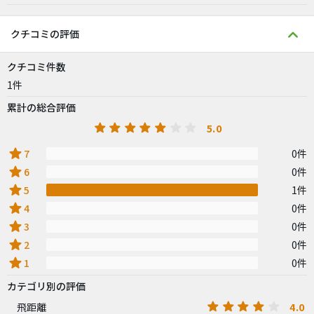
クチコミの評価
クチコミ件数
1件
累計の総合評価
5.0
star
7
0件
star
6
0件
star
5
1件
star
4
0件
star
3
0件
star
2
0件
star
1
0件
カテゴリ別の評価
4.0
飛距離