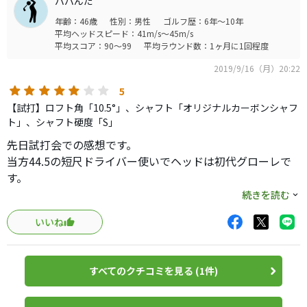
パパんだ
年齢：46歳
性別：男性
ゴルフ歴：6年～10年
平均ヘッドスピード：41m/s～45m/s
平均スコア：90～99
平均ラウンド数：1ヶ月に1回程度
2019/9/16（月）20:22
5
【試打】ロフト角「10.5°」、シャフト「オリジナルカーボンシャフ
ト」、シャフト硬度「S」
先日試打会での感想です。
当方44.5の短尺ドライバー使いでヘッドは初代グローレで
す。
インサイドアウト軌道でドライバーはヘッド返せずの右プ
続きを読む
ッシュ、スライサーです。
いいね
最初こそシャフトの違いかテンポが取れませんでしたが、
慣れるとハイドロー連発でした。
ヒールのコスリ球でも、右への曲がりは半分くらいに感じ
すべてのクチコミを見る (1件)
ました。
捕まえなくても勝手にヘッドが返る感じですが、不思議と