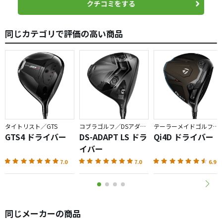
フックは1球だけでした。
クチコミをする
距離も普通に良い感じですが、練習場のネットに当たり着
弾の想定距離が分からずでした。
同じカテゴリで評価の高い商品
打感もヘッドが返るせいか厚く当たるのが印象的で気持ち
良かったです。
打音はアスリートドライバーみたく、バシッィとした音で
響くような金属は無く落ち着いた非常に好みの音でした。
残念なのはヘッド形状でお世辞にも良い顔では無いです。
FP値が少ないのは仕方ないですが、最近多いベタッと扁平
なのは閉口でした。
慣性モーメントを稼ぐためでしょうか。
タイトリスト／GTS
コブラゴルフ／DSアダプト
テーラーメイドゴルフ／Qi4D
グランプリ、バハマ、Jビームなどで色んな短尺を作りまし
GTS4 ドライバー
DS-ADAPT LS ドラ
Qi4D ドライバー
たが、シャフトとトータル設計なのか、非常にバランスが
イバー
良く感じました。
7.0
7.0
6.9
本当に出玉が揃ったため、たまたまなのか、もう少し試打
をして購入を検討したいと思います。
目から鱗でした。
同じメーカーの商品