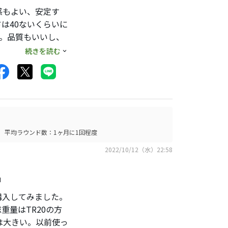
感もよい、安定す
は40ないくらいに
ブ。品質もいいし、
が忖度するんですか
続きを読む
平均ラウンド数：1ヶ月に1回程度
2022/10/12（水）22:58
」
購入してみました。
量はTR20の方
のは大きい。以前使っ