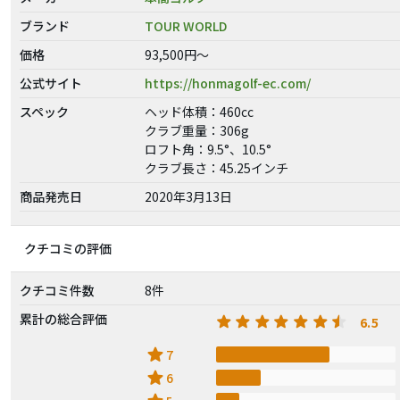
ブランド
TOUR WORLD
価格
93,500円～
公式サイト
https://honmagolf-ec.com/
スペック
ヘッド体積：460cc
クラブ重量：306g
ロフト角：9.5°、10.5°
クラブ長さ：45.25インチ
商品発売日
2020年3月13日
クチコミの評価
クチコミ件数
8件
累計の総合評価
6.5
star
7
star
6