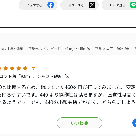
シェアする
ポストする
LINEで送る
ミ
歴：1年～3年
平均ヘッドスピード：41m/s～45m/s
平均スコア：90～99
7
ロフト角「9.5°」、シャフト硬度「S」
-440と比較するため、眠っていた460を再び打ってみました。
も打ちやすいです。440 より操作性は落ちますが、直進性は高く
いるようです。でも、440の小顔も捨てがたく、どちらにしよ
はあまりyoutubeでの評判がよくなかったですが、実際打って
るいいクラブだと思います。某女子プロもずーっと使っていま
いいね
見つけたら試打してみるといいかもです。