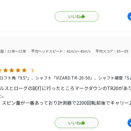
ージの良かったNIKEのVRSに近いスペックで、トルクも5を超
ージに近かったです。打感も柔らかく球離れが弾く感じではな
いいね
んが、弾道はすごく安定してそれなりの飛びでした。あまり人
っと評価されてもいいクラブなんじゃないかと思います。
歴：11年～15年
平均ヘッドスピード：41m/s～45m/s
平均スコア：85～89
7
フト角「9.5°」、シャフト「VIZARD TR-20-50」、シャフト硬度「S
テルスとローグの試打に行ったところマークダウンのTR20があ
た。
、スピン量が一番あっており計測器で2200回転前後でキャリー2
角度も9.5°でも15°程度あったので程よい感じでした。
性
いいね
6ラウンドしましたが、実際のラウンドでは、左OBが1度も発