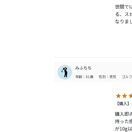
世間で
る、ス
なりま
もっと
ね。飛
みふちち
年齢：61歳
性別：男性
ゴルフ
【購入】ロ
購入即
持った
が10