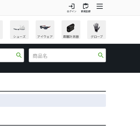
login
inventory
ログイン
新規登録
シューズ
アイウェア
距離計測器
グローブ
search
search