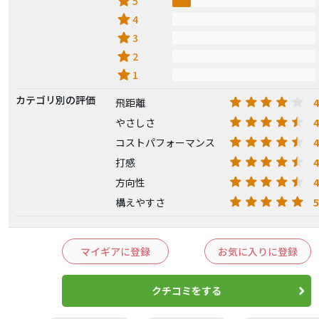
star
5
star
4
star
3
star
2
star
1
カテゴリ別の評価
4
飛距離
4
やさしさ
4
コストパフォーマンス
4
打感
4
方向性
5
構えやすさ
マイギアに登録
お気に入りに登録
クチコミをする