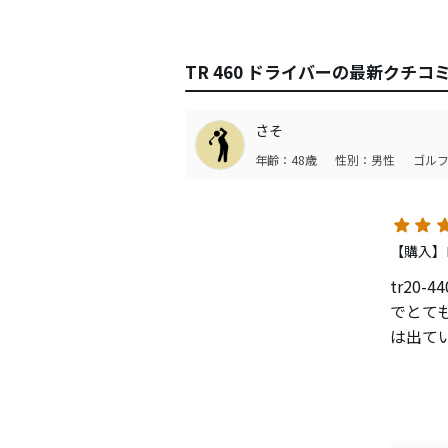
TR 460 ドライバーの最新クチコ
さそ
年齢：48歳
性別：男性
ゴルフ
【購入】
tr20
でとて
は出て
TR20
が打て
ものを