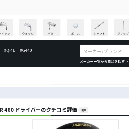
アイアン
ウェッジ
パター
ボール
シャフト
グリップ
#Qi4D
#G440
メーカー一覧から商品を探す
TR 460 ドライバーのクチコミ評価
8件