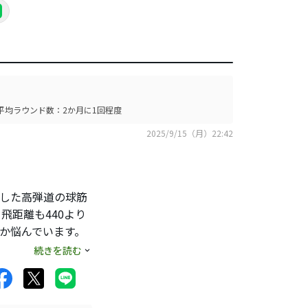
平均ラウンド数：2か月に1回程度
2025/9/15（月）22:42
安定した高弾道の球筋
飛距離も440より
うか悩んでいます。
みると、安定した球
続きを読む
すので、中古で良い