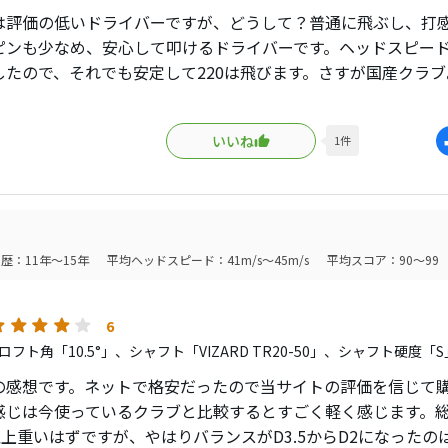
は評価の低いドライバーですが、どうして？普通に飛ぶし、打
ピンも少なめ、安心して叩けるドライバーです。ヘッドスピード
したので、それでも安定して220は飛びます。さすが国産クラ
評価してほしい。本間さんを。大手メーカーにゴルフライター
距離も普通にでますが、
いいね
1
件
歴：11年～15年
平均ヘッドスピード：41m/s～45m/s
平均スコア：90～99
6
フト角「10.5°」、シャフト「VIZARD TR20-50」、シャフト硬度「S
の感想です。ネットで格安だったので当サイトの評価を信じて
感じは今使っているクラブと比較するとすごく軽く感じます。総重
g以上重いはずですが、やはりバランスがD3.5からD2になった