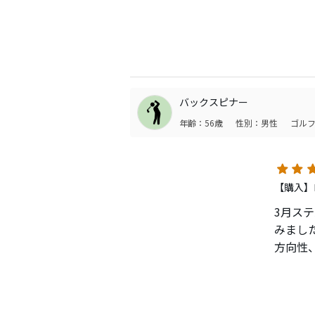
てイメ
のイメ
りませ
うちょ
バックスピナー
年齢：56歳
性別：男性
ゴルフ
【購入】ロ
3月ス
みまし
方向性
打ち出し
・方向
購入後