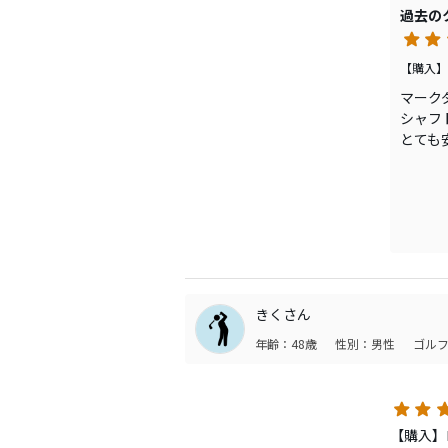
過去の
【購入】
マーク
シャフ
とても
飛距離
きくさん
年齢：48歳
性別：男性
ゴルフ
【購入】