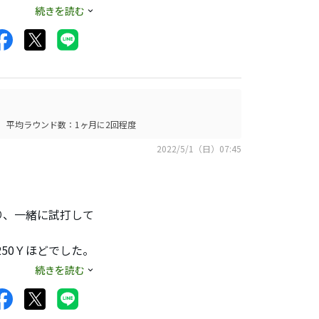
える大きさなのでそ
続きを読む
いので飛び系ではあ
気無さそうですがも
平均ラウンド数：1ヶ月に2回程度
2022/5/1（日）07:45
」
り、一緒に試打して
50Ｙほどでした。
続きを読む
生せず、右プッシュ