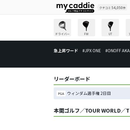
54,050
クチコミ
件
ドライバー
FW
UT
急上昇ワード
#JPX ONE
#ONOFF AKA
リーダーボード
ウィンダム選手権 2日目
PGA
本間ゴルフ／TOUR WORLD／