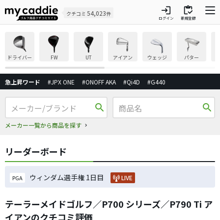
login
inventory
54,023
クチコミ
件
ログイン
新規登録
ドライバー
FW
UT
アイアン
ウェッジ
パター
急上昇ワード
#JPX ONE
#ONOFF AKA
#Qi4D
#G440
search
search
メーカー一覧から商品を探す
リーダーボード
ウィンダム選手権 1日目
LIVE
PGA
テーラーメイドゴルフ／P700 シリーズ／P790 Ti ア
イアンのクチコミ評価