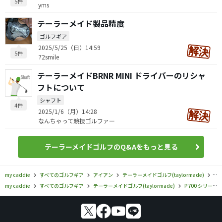
5件
yms
テーラーメイド製品精度
ゴルフギア
2025/5/25（日）14:59
5件
72smile
テーラーメイドBRNR MINI ドライバーのリシャ
フトについて
シャフト
4件
2025/1/6（月）14:28
なんちゃって競技ゴルファー
テーラーメイドゴルフのQ&Aをもっと見る
my caddie
すべてのゴルフギア
アイアン
テーラーメイドゴルフ(taylormade)
P7
my caddie
すべてのゴルフギア
テーラーメイドゴルフ(taylormade)
P700 シリーズ