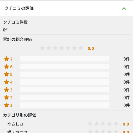
クチコミの評価
クチコミ件数
0件
累計の総合評価
0.0
star
7
0件
star
6
0件
star
5
0件
star
4
0件
star
3
0件
star
2
0件
star
1
0件
カテゴリ別の評価
0.0
やさしさ
0.0
構えやすさ