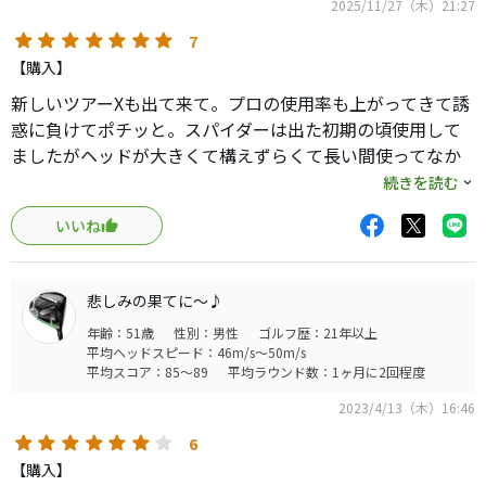
2025/11/27（木）21:27
7
【購入】
新しいツアーXも出て来て。プロの使用率も上がってきて誘
惑に負けてポチッと。スパイダーは出た初期の頃使用して
ましたがヘッドが大きくて構えずらくて長い間使ってなか
った。久しぶりにヘッドが小さくなって構えて易い感じ。
続きを読む
しばらく使用してみてどうか？
いいね
悲しみの果てに～♪
年齢：51歳
性別：男性
ゴルフ歴：21年以上
平均ヘッドスピード：46m/s～50m/s
平均スコア：85～89
平均ラウンド数：1ヶ月に2回程度
2023/4/13（木）16:46
6
【購入】