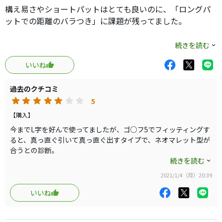
構え易さやショートパットはとても良いのに、「ロングパ
ットでの距離のバラつき」に課題が残ってました。
「市販のスパイダーは軽い」という様な話をどこかで聞
続きを読む
き、交換可能なウェイトをネットで注文してみました。
いいね
（7.5g×2、14g×2）
過去のクチコミ
結論から言うと7.5g×2が私には１番マッチしました。
5
考察すると、軽いバターは操作性が高くなる反面手が悪さ
【購入】
をし易く、
今までL字を好んで使ってましたが、ゴ○フ5でフィッティングす
再現性のある安定したストロークがし辛くなる可能性があ
ると、真っ直ぐ引いて真っ直ぐ出すタイプで、ネオマレット型が
合うとの診断。
った様です。
幾つか売り場にあるパターを試しましたが、偶然あった中古のス
続きを読む
パイダーレッドのセンターシャフトが１番フィーリングが良く、
バターの基本である「手の力は使わずに肩の振り幅だけを
2021/1/4（月）20:39
その日はそこまで。
変えて距離感を合わせる」
いいね
を実行するにはある程度の重量が私には必要だったという
帰宅後、このパターのHPを見ていると『直線的にスイングした
ことなのでしょう。
い方に合うセンターシャフト」、マーク金○氏のHPでは「スト