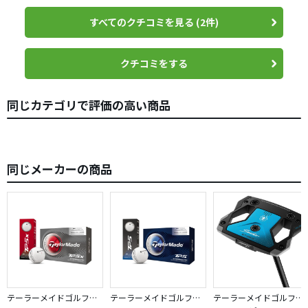
ロークが安定してる人に向いていて、シャフトが特殊で硬く挙動
に遊びが少ない」との情報を追加し翌日テーラーメイド銀座に現
気に入ったバターをより自分にフィットさせる方法として
すべてのクチコミを見る (2件)
物を見に行きました。
「ウェイトをいじってみる」ということを学びました。
何気なく試打していると店員の方が色々バッティングのことを教
クチコミをする
尚、感想欄の「打感が硬い」はシャフトの影響と思われま
えて下さいました。
す。
その中の１つが長さについてで、パターを持たずにアドレスしそ
の手の位置に長さを合わせるのが１番気持ち良くストロークでき
同じカテゴリで評価の高い商品
今回標準装着のKBSシャフトは今までで１番硬いらしく、
力も伝わるとのことで、長年34インチを使ってましたが33インチ
を採用することに決めました。
故に安定もしているそうです。
それと、プロ含め結構な割合でトゥー寄りで打ってしまうことが
多いらしく、このパターはトゥー寄りのミスを補正してくれる設
その点に関しマーク○井氏は前作と比較して「良いんだけ
同じメーカーの商品
計とのことで思いきってセンターシャフトにチャレンジすること
ど遊びが少ない」と表現していました。
にしました。
私はヘッド軌道がストレートで、「カチッ」っと直角に衝
また、所有後のヘッドへの傷対策も必要と思い、ガラスコーティ
突させていくタイプなので硬いシャフトの硬めの打感はむ
ングを考えていたところ、幸いコーティング済みで33インチの良
品がメルカリに出品されており、思わず飛びついてポチりまし
しろ合っていそうです。
た。
使用結果については数ラウンドこなしてからアップさせて頂こう
テーラーメイドゴルフ／TP5
テーラーメイドゴルフ／TP5
テーラーメイドゴルフ／Spider ZT
と思いますが初ラウンドは上々でした！