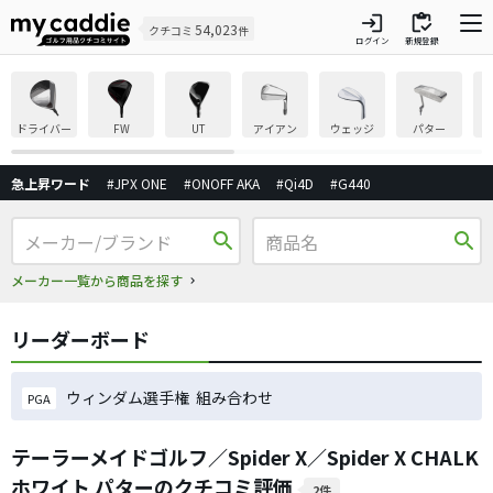
login
inventory
54,023
クチコミ
件
ログイン
新規登録
ドライバー
FW
UT
アイアン
ウェッジ
パター
急上昇ワード
#JPX ONE
#ONOFF AKA
#Qi4D
#G440
search
search
メーカー一覧から商品を探す
リーダーボード
ウィンダム選手権 組み合わせ
PGA
テーラーメイドゴルフ／Spider X／Spider X CHALK
ホワイト パターのクチコミ評価
2件