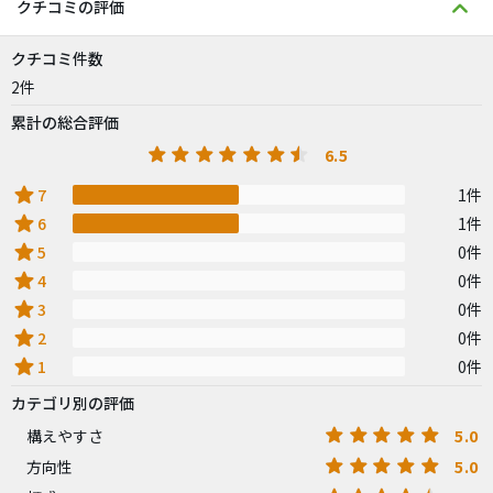
クチコミの評価
クチコミ件数
2件
累計の総合評価
6.5
star
7
1件
star
6
1件
star
5
0件
star
4
0件
star
3
0件
star
2
0件
star
1
0件
カテゴリ別の評価
5.0
構えやすさ
5.0
方向性