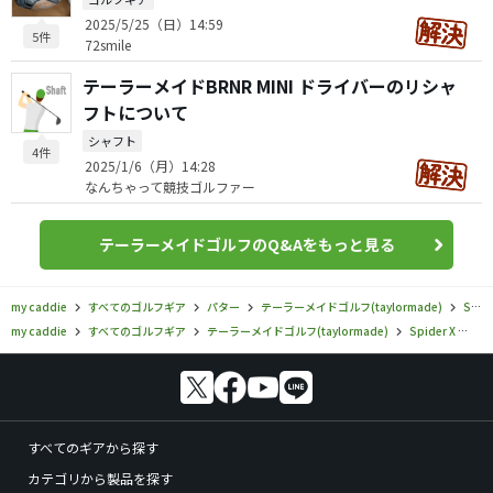
2025/5/25（日）14:59
5件
72smile
テーラーメイドBRNR MINI ドライバーのリシャ
フトについて
シャフト
4件
2025/1/6（月）14:28
なんちゃって競技ゴルファー
テーラーメイドゴルフのQ&Aをもっと見る
my caddie
すべてのゴルフギア
パター
テーラーメイドゴルフ(taylormade)
Spider X
my caddie
すべてのゴルフギア
テーラーメイドゴルフ(taylormade)
Spider X
テ
すべてのギアから探す
カテゴリから製品を探す