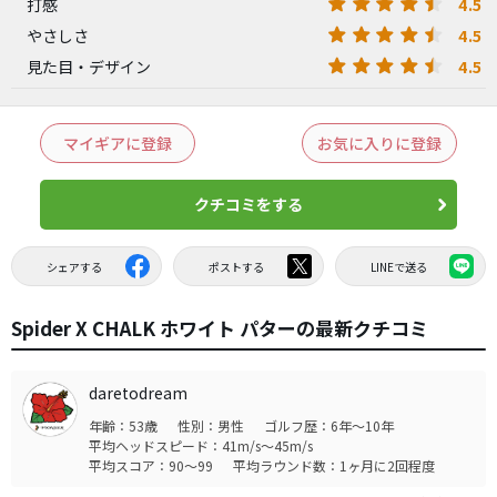
4.5
打感
4.5
やさしさ
4.5
見た目・デザイン
マイギアに登録
お気に入りに登録
クチコミをする
シェアする
ポストする
LINEで送る
Spider X CHALK ホワイト パターの最新クチコミ
daretodream
年齢：53歳
性別：男性
ゴルフ歴：6年～10年
平均ヘッドスピード：41m/s～45m/s
平均スコア：90～99
平均ラウンド数：1ヶ月に2回程度