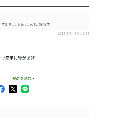
平均ラウンド数：1ヶ月に2回程度
2016/8/1（月）13:58
けで簡単に球があげ
げるような使い方に
続きを読む
しれません。しか
距離感が出しにくい