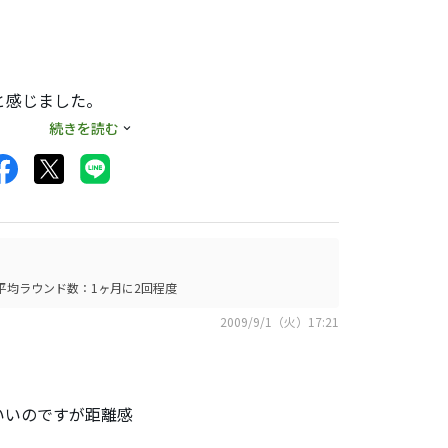
と感じました。
続きを読む
ょうど良い感じで
が、それでも（寄せ
います。
ジとの兼ね合いで鉛
平均ラウンド数：1ヶ月に2回程度
る価値ありですよ。
2009/9/1（火）17:21
もショットしてみて
いいのですが距離感