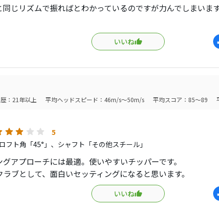
と同じリズムで振ればとわかっているのですが力んでしまいま
トップ、ダフリを出したらなかなか立ち直れません。
いいね
練習が必要なクラブなんだと思います。
歴：21年以上
平均ヘッドスピード：46m/s～50m/s
平均スコア：85～89
5
ロフト角「45°」、シャフト「その他スチール」
ングアプローチには最適。使いやすいチッパーです。
4のクラブとして、面白いセッティングになると思います。
いいね