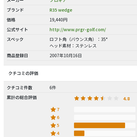
ブランド
R35 wedge
価格
19,440円
公式サイト
http://www.prgr-golf.com/
スペック
ロフト角（バウンス角）：35°
ヘッド素材：ステンレス
商品登録日
2007年10月16日
クチコミの評価
クチコミ件数
6件
累計の総合評価
4.8
star
7
star
6
star
5
star
4