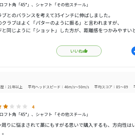
ロフト角「45°」、シャフト「その他スチール」
ラブとのバランスを考えて35インチに伸ばしました。
のクラブはよく「パターのように振る」と言われますが、
ジと同じように「ショット」した方が、距離感をつかみやすい
場の寄せには抜群の効果ですね。
もよるのでしょうが、冬場は1：3位の割合でショットしたらち
いいね
に、グリーンの手前にカップが切られていたら使いにくいです
よりも）確実に乗せることを優先するべきスコアの私は使って
ランスが軽目でヘッドが効いていない感じなので、他のウェッ
ても良いかなと思っています。
歴：21年以上
平均ヘッドスピード：46m/s～50m/s
平均スコア：85～89
、チッパーを使ってみてあきらめた方もこのクラブは使ってみ
、パッティングのような使い方では無くて、小さなスイングで
。
4
ロフト角「45°」、シャフト「その他スチール」
ン周りに悩まされて藁にもすがる思いで購入するも、方向性は
。。