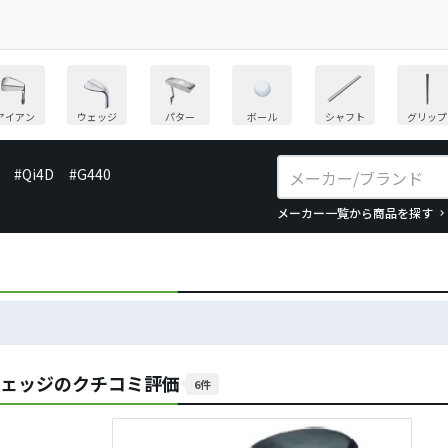
アイアン
ウェッジ
パター
ボール
シャフト
グリップ
#Qi4D
#G440
メーカー一覧から商品を探す
5 ウェッジのクチコミ評価
6件