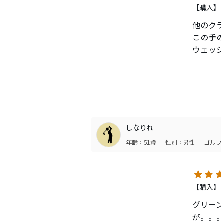
【購入】
他のク
この手
ウェッ
特に冬
季節に
した。
さすが
ること
ややバ
しなりれ
調整し
年齢：51歳
性別：男性
ゴルフ
今まで
ただし
下さい
【購入】
グリー
が。。