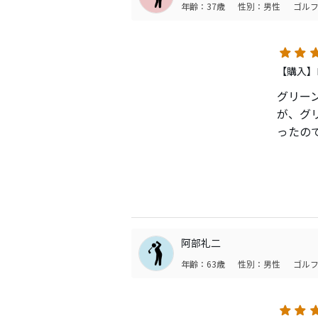
年齢：37歳
性別：男性
ゴルフ
また、
チャッ
【購入】
グリー
が、グ
ったの
合わせ
がさせ
論、遊
阿部礼二
年齢：63歳
性別：男性
ゴルフ