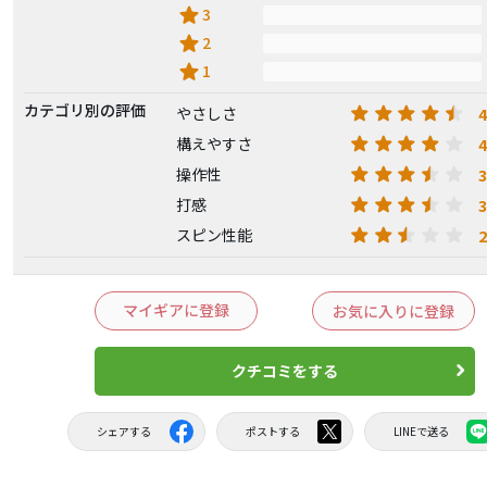
star
3
star
2
star
1
カテゴリ別の評価
4
やさしさ
4
構えやすさ
3
操作性
3
打感
2
スピン性能
マイギアに登録
お気に入りに登録
クチコミをする
シェアする
ポストする
LINEで送る