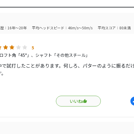
歴：16年～20年
平均ヘッドスピード：46m/s～50m/s
平均スコア：80未満
5
ロフト角「45°」、シャフト「その他スチール」
中で試打したことがあります。何しろ、パターのように振るだ
す。
バックを大きくするよりも、コンパクトにヘッドを動かしてあ
れるでしょう。
いいね
るとエッジから15〜20Y以内に使用場面が限られてしまうかも
の距離が苦手な方には救世主になる可能性があります。
ジに比べると打ち方が１通りなので、上級者には状況に応じた
れません。