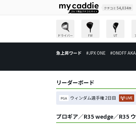
54,034
クチコミ
件
ドライバー
FW
UT
急上昇ワード
#JPX ONE
#ONOFF AKA
リーダーボード
ウィンダム選手権 2日目
LIVE
PGA
プロギア／R35 wedge／R3