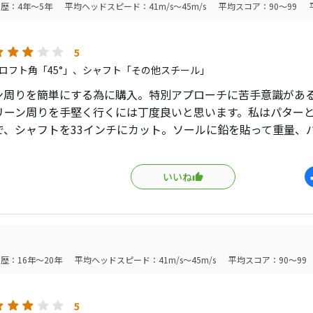
歴：4年～5年
平均ヘッドスピード：41m/s～45m/s
平均スコア：90～99
ダフりには強くても、トップには強くないのでご注意を。
クリ癖のある人は一本あると何かと役に立つと思います。
5
ロフト角「45°」、シャフト「その他スチール」
ン周りを簡単にする為に購入。特別アプローチに苦手意識があ
リーン周りを手堅く行くには丁度良いと思います。私はパター
で、シャフトを33インチにカット。ソールに鉛を貼って重量、
て使っていますが、かなり武器になります。グリップはルール
ないので、アイアン用の極太グリップを付けています。スコア
いいね
び心もあってゴルフが楽しくなる一本だと思います。
歴：16年～20年
平均ヘッドスピード：41m/s～45m/s
平均スコア：90～99
5