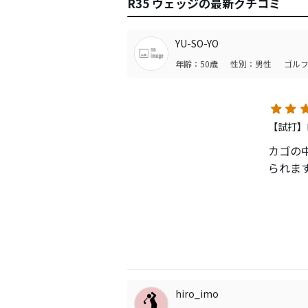
R35 ウェッジの最新クチコミ
YU-SO-YO
年齢：50歳
性別：男性
ゴルフ
【試打】
カゴの
られま
テーク
限定さ
そうな
し、こ
ウェッ
hiro_imo
かもし