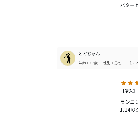
パター
これで
意外と
とどちゃん
年齢：67歳
性別：男性
ゴルフ
【購入】
ランニ
1/1