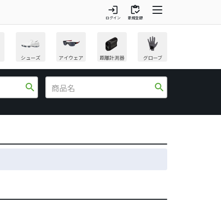
login
inventory
ログイン
新規登録
シューズ
アイウェア
距離計測器
グローブ
search
search