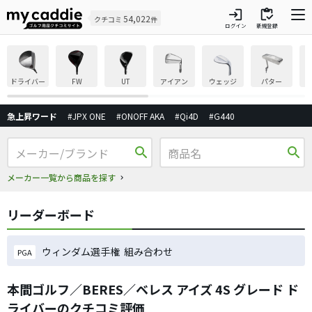
login
inventory
54,022
クチコミ
件
ログイン
新規登録
ドライバー
FW
UT
アイアン
ウェッジ
パター
急上昇ワード
#JPX ONE
#ONOFF AKA
#Qi4D
#G440
search
search
メーカー一覧から商品を探す
リーダーボード
ウィンダム選手権 組み合わせ
PGA
本間ゴルフ／BERES／ベレス アイズ 4S グレード ド
ライバーのクチコミ評価