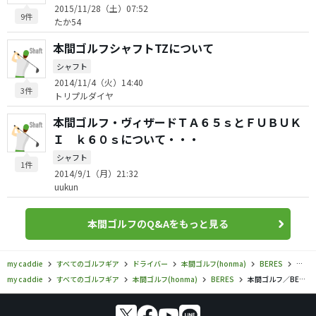
2015/11/28（土）07:52
9件
たか54
本間ゴルフシャフトTZについて
シャフト
2014/11/4（火）14:40
3件
トリプルダイヤ
本間ゴルフ・ヴィザードＴＡ６５ｓとＦＵＢＵＫ
Ｉ ｋ６０ｓについて・・・
シャフト
1件
2014/9/1（月）21:32
uukun
本間ゴルフのQ&Aをもっと見る
my caddie
すべてのゴルフギア
ドライバー
本間ゴルフ(honma)
BERES
本間ゴ
my caddie
すべてのゴルフギア
本間ゴルフ(honma)
BERES
本間ゴルフ／BERES／ベレス アイズ 4S グレード ドライバーの口コミ評価