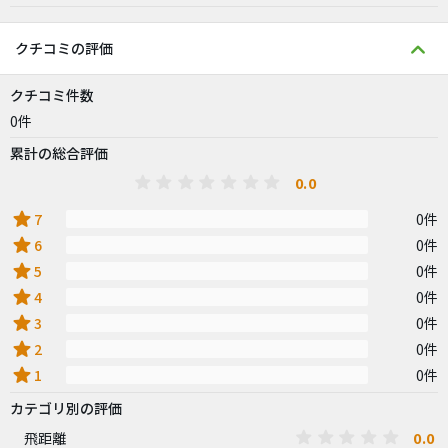
クチコミの評価
クチコミ件数
0件
累計の総合評価
0.0
star
7
0件
star
6
0件
star
5
0件
star
4
0件
star
3
0件
star
2
0件
star
1
0件
カテゴリ別の評価
0.0
飛距離