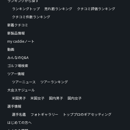
ランキングから探す
ランキングトップ
売れ筋ランキング
クチコミ評価ランキング
クチコミ件数ランキング
新着クチコミ
新製品情報
my caddieノート
動画
みんなのQ&A
ゴルフ場検索
ツアー情報
ツアーニュース
ツアーランキング
大会スケジュール
米国男子
米国女子
国内男子
国内女子
選手情報
選手名鑑
フォトギャラリー
トッププロのギアセッティング
はじめての方へ