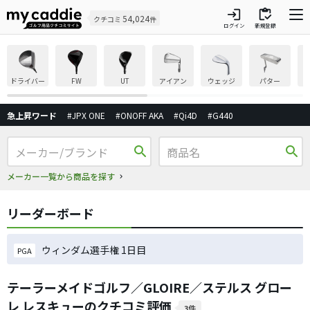
login
inventory
54,024
クチコミ
件
ログイン
新規登録
ドライバー
FW
UT
アイアン
ウェッジ
パター
急上昇ワード
#JPX ONE
#ONOFF AKA
#Qi4D
#G440
search
search
メーカー一覧から商品を探す
リーダーボード
ウィンダム選手権 1日目
PGA
テーラーメイドゴルフ／GLOIRE／ステルス グロー
レ レスキューのクチコミ評価
3件