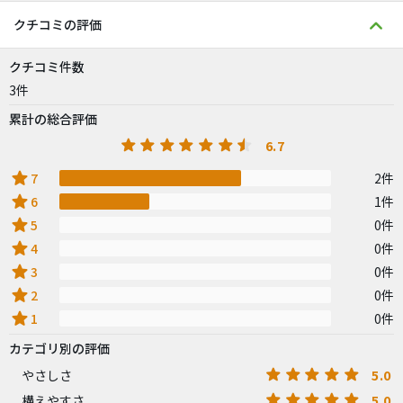
クチコミの評価
クチコミ件数
3件
累計の総合評価
6.7
star
7
2件
star
6
1件
star
5
0件
star
4
0件
star
3
0件
star
2
0件
star
1
0件
カテゴリ別の評価
5.0
やさしさ
5.0
構えやすさ