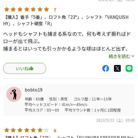
7
【購入】番手「5番」、ロフト角「23°」、シャフト「VANQUISH
HY」、シャフト硬度「R」
ヘッドもシャフトも捕まる系なので、何も考えず振ればド
ローが出て飛ぶ。
捕まるとはいっても引っかかるような球はほとんど出ず、
ストレート〜ちょいドローくらいで方向安定性は非常に高
続きを読む
い。
いいね
大きすぎず小さすぎずのヘッドも構えやすい。
スピンもそこそこ入るので、グリーンを狙っていけるUTだ
と思います。
bobto19
打感は柔らかめだがしっかり芯を感じれる。打音もバシュ
年齢：60歳
性別：男性
ゴルフ歴：11年～15年
っと乾いたような音なのが好印象。
平均ヘッドスピード：41m/s～45m/s
飛距離もそこそこ出て180〜190ヤードくらい飛ぶ。※シャ
平均スコア：85～89
平均ラウンド数：1ヶ月に1回程度
フト効果もあるかも。
2023/9/23（土）09:45
弾が上がるので、ロングアイアンの代わりとして問題なく
使える。パー3やミドルのセカンドショットで活躍しそうで
6
す。
【購入】ロフト角「23°」、シャフト「FUJIKURA SPEEDER NX for