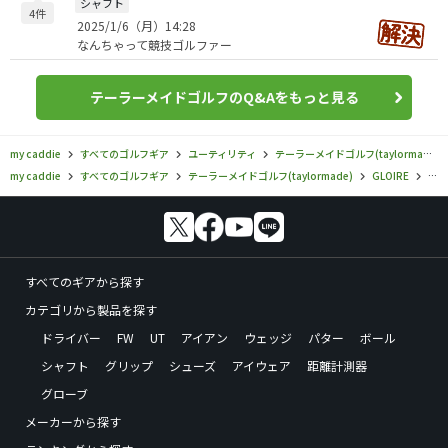
シャフト
4件
2025/1/6（月）14:28
なんちゃって競技ゴルファー
テーラーメイドゴルフのQ&Aをもっと見る
my caddie
すべてのゴルフギア
ユーティリティ
テーラーメイドゴルフ(taylormade)
my caddie
すべてのゴルフギア
テーラーメイドゴルフ(taylormade)
GLOIRE
テー
すべてのギアから探す
カテゴリから製品を探す
ドライバー
FW
UT
アイアン
ウェッジ
パター
ボール
シャフト
グリップ
シューズ
アイウェア
距離計測器
グローブ
メーカーから探す