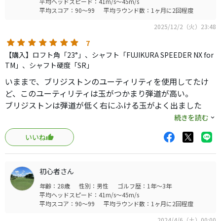
平均ヘッドスピード：41m/s～45m/s
平均スコア：90～99
平均ラウンド数：1ヶ月に2回程度
2025/12/2（火）23:48
7
【購入】ロフト角「23°」、シャフト「FUJIKURA SPEEDER NX for
TM」、シャフト硬度「SR」
いままで、ブリジストンのユーティリティを使用してたけ
ど、このユーティリティは玉がつかまり弾道が高い。
ブリジストンは弾道が低く右にふける玉がよく出ました
が、これはいいです。打感も僕好みです。
続きを読む
僕には合ってます。
いいね
初心者さん
年齢：28歳
性別：男性
ゴルフ歴：1年～3年
平均ヘッドスピード：41m/s～45m/s
平均スコア：90～99
平均ラウンド数：1ヶ月に2回程度
2024/4/6（土）00:00