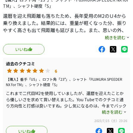
ただ、地面から打つクラブなので、シャフトはワンフレッ
TM」、シャフト硬度「S」
クス硬めでも良かったかもしれません。
還暦を迎え飛距離も落ちたため、長年愛用のM2のＵ4から
参考
乗り換えました。結果的には、重量が軽くなった分、振り
ヘッドスピード:42〜45
やすく高さも出て飛距離も延びました。また、思いの外、
打感も良く評判通りの素晴らしいクラブです。これまでグ
続きを読む
ローレというネーミングに抵抗がありましたが払拭されま
いいね
した。次はFWを検討してみます。
過去のクチコミ
6
【購入】番手「U5」、ロフト角「23°」、シャフト「FUJIKURA SPEEDER
NX for TM」、シャフト硬度「S」
これまで二代目M2を使用していましたが、還暦を迎えたことか
ら優しいさを求めて買い替えました。You Tubeでのクチコミ通
り方向性と打感は良いですね。少し気になるのは、今までバック
ライン入りのグリップを使ったことが無かったので最初は違和感
続きを読む
を感じましたが打ち込んでいくうちに慣れました。高さが出るの
2023/7/15（土）23:26
でショートホールで活躍してくれると思います。次はプロにも評
判のFWを打ってみたいと思います。
いいね