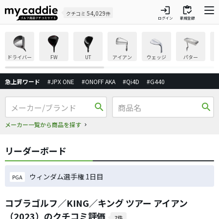
login
inventory
54,029
クチコミ
件
ログイン
新規登録
ドライバー
FW
UT
アイアン
ウェッジ
パター
急上昇ワード
#JPX ONE
#ONOFF AKA
#Qi4D
#G440
search
search
メーカー一覧から商品を探す
リーダーボード
ウィンダム選手権 1日目
PGA
コブラゴルフ／KING／キング ツアー アイアン
（2023）のクチコミ評価
7件