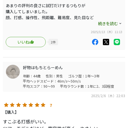
それほど良いとは思えませんが
あまりの評判の良さに試打だけするつもりが
コースで激変します。
購入してしまいました。
顔、打感、操作性、飛距離、難易度、見た目など
高さも距離もスピンも適度な寛容さを
どれかを妥協しないといけないものが多い中
続きを読む
持ちながらハイレベルで
このアイアンは各部門で1位2位取れる
本当に買って良かったと思います。
2025/3/13（木）11:13
実力があるそんなアイアンです。
いいね
2
件
アイアン迷ってる方にオススメしたい
馴染みのないコブラというメーカーですが
アイアンです。
素晴らしいと思いました。
5番からpまで購入して
その後、4番とGも追加購入してしまいました。
好物はもちとらーめん
年齢：44歳
性別：男性
ゴルフ歴：1年～3年
素晴らしいアイアンです。
平均ヘッドスピード：46m/s～50m/s
平均スコア：90～99
平均ラウンド数：1年に2、3回程度
2025/2/6（木）22:03
7
【購入】
すこぶる打感がいい。