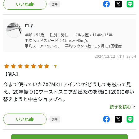
いいね
2
件
打感も抜群。
背面のインサートのおかげでミスショット時の打感の悪さ
も抑えてくれてます。
ロキ
年齢：52歳
性別：男性
ゴルフ歴：11年～15年
飛距離はロフトなりですが
平均ヘッドスピード：41m/s～45m/s
ラフからでもそこまで飛距離が落ちないのが驚き
平均スコア：90～99
平均ラウンド数：1ヶ月に1回程度
ソールの見た目は普通なのに抜けが抜群に良いのはなんで
2024/12/12（木）23:54
だろう
7
とにかく不思議なアイアンですが最高です。
【購入】
今まで使っていたZX7MkⅡアイアンがどうしても被って見
カスタムオーダーの幅はめちゃくちゃ広いですが、吊るし
え、20年振りにワーストスコアが出たのを機にT200に買い
だととシャフトが950neoとモーダス115しか無く選択肢が
替えようと中古ショップへ。
少ないのが難点。
続きを読む
ところがたまたま隣にあったこのKING TOURアイアンに一
いいね
3
件
目惚れしてしまい、コブラは全く眼中になかったにもかか
わらず思わず衝動買いしてしまいました。