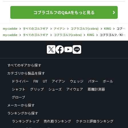
コブラゴルフのQ&Aをもっと見る
my caddie
すべてのゴルフギア
アイアン
コブラゴルフ(cobra)
KING
コブラゴルフ／KING／キング ツアー アイアン（2023）の口コミ評価
my caddie
すべてのゴルフギア
コブラゴルフ(cobra)
KING
コブラゴルフ／KING／キング ツアー アイアン（2023）の口コミ評価
すべてのギアから探す
カテゴリから製品を探す
ドライバー
FW
UT
アイアン
ウェッジ
パター
ボール
シャフト
グリップ
シューズ
アイウェア
距離計測器
グローブ
メーカーから探す
ランキングから探す
ランキングトップ
売れ筋ランキング
クチコミ評価ランキング