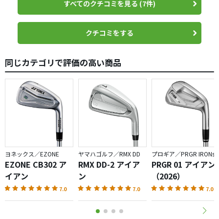
すべてのクチコミを見る (7件)
とにかく顔がカッコ良くて構えやすい。
吊るしで入っていたMODUS 115Sシャフトも、別のアイア
クチコミをする
ンで試打したときはイマイチだったのが最高の振り心地
で、何の違和感もなく気持ちよく振り抜けます。
同じカテゴリで評価の高い商品
お陰でスイングも良くなり、ラウンドでのショットのミス
がほぼ無くなりました。
ヨネックス／EZONE
ヤマハゴルフ／RMX DD
プロギア／PRGR IRONs
EZONE CB302 ア
RMX DD-2 アイア
PRGR 01 アイアン
イアン
ン
（2026）
7.0
7.0
7.0