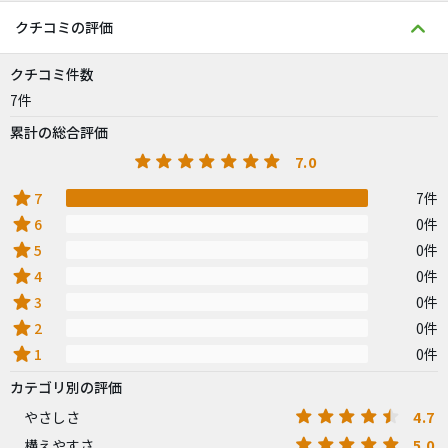
クチコミの評価
クチコミ件数
7件
累計の総合評価
7.0
star
7
7件
star
6
0件
star
5
0件
star
4
0件
star
3
0件
star
2
0件
star
1
0件
カテゴリ別の評価
4.7
やさしさ
5.0
構えやすさ