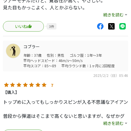
ツアーモデルだけど、寛容性が高く、やさしい。
見た目もかっこよく、人とかぶらない。
続きを読む
打感については、遊びで買ったミズノのマッスルアイアン
いいね
3
件
MP-5と遜色ないぐらいにいい！(軍配はMP-5ですが)
ドライバーHSが47ぐらいの私だと、mosus115 S で、7番
キャリー165ぐらいで落下角度が50度ぐらい。とても理想。
コブラー
価格は高いが、長い付き合いになることを考えると問題な
年齢：37歳
性別：男性
ゴルフ歴：1年～3年
し。
平均ヘッドスピード：46m/s～50m/s
このアイアンはほんとにいい！
平均スコア：85～89
平均ラウンド数：1ヶ月に2回程度
2025/2/2（日）05:46
7
【購入】
トップめに入ってもしっかりスピンが入る不思議なアイアン
普段から弾道はそこまで高くないと思いますが、なぜかグ
リーンにはしっかり止まります。
続きを読む