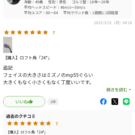
年齢：49歳
性別：男性
ゴルフ歴：16年～20年
平均ヘッドスピード：46m/s～50m/s
平均スコア：80～84
平均ラウンド数：1週間に1回程度
2025/3/31（月）00:18
7
【購入】ロフト角「24°」
追記
フェイスの大きさはミズノのmp55ぐらい
大きくもなく小さくもなく丁度いいです。
ソールは広めですがよく見ると
続きを読む
抜けが良くなる工夫がしてあり
いいね
2
件
何方向にも微妙にラウンドしてまして
抜けが最高に良いです。
過去のクチコミ
5回鍛造とアルミニウムメダリオンは
7
くせになる打感です。
レンジのボールだと硬く感じ
【購入】ロフト角「24°」