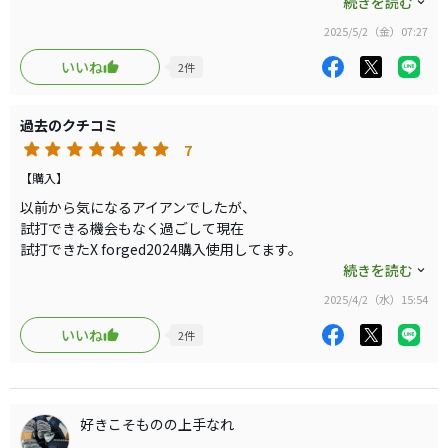
ました。
続きを読む
元々弾道高めでしたので、若干抑えられて
これは、キング ツアー アイアン（2023）で
丁度いい塩梅で猛暑仕様出来上がりました
2025/5/2（金）07:27
唯一少し気になるのが、フェイスの大きさと
打感だったのですが、
いいね
2
件
このキング ツアー24BLACK アイアンは
フェイスもキリッと締まった男前で
過去のクチコミ
打感も新しいダイヤモンド
ブラックメタル（DBM）仕上げのおかげで
7
柔らか目になり、よりお気に入りになりました
【購入】
以前から気になるアイアンでしたが、
これは、是非とも機会ありましたら
試打できる機会もなく過ごして現在
試打して欲しいアイアンセットです。
試打できたX forged2024購入使用してます。
COBRAアイアンモデルチェンジで価格も
続きを読む
求めやすくなったのでポチリました。
2025/4/2（水）15:54
まあ、一言言うと楽。更に言うと打感そこそこで
スピン量も適正・方向性も良い。
いいね
2
件
総じて楽して好スコアーに貢献してくれそう
好きこそものの上手なれ