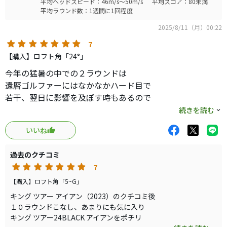
平均ヘッドスピード：46m/s～50m/s
平均スコア：80未満
平均ラウンド数：1週間に1回程度
2025/8/11（月）00:22
7
【購入】ロフト角「24°」
今年の猛暑の中での２ラウンドは
還暦ゴルファーにはなかなかハード目で
若干、翌日に影響を及ぼす時もあるので
もう少しシャフト軽量化を図ろうと
続きを読む
色々情報・試打繰り返し
いいね
MODUS115sからMODUS110X一番手柔らかズラシ
でリシャフトしてみました。
過去のクチコミ
一言で言うと軽硬に仕様変更です。
7
軽くなることでヘッドスピードも上がり
【購入】ロフト角「5~G」
硬さあまり気にならないので違和感なく
キング ツアー アイアン（2023）のクチコミ後
使用出来てます。
１０ラウンドこなし、あまりにも気に入り
キング ツアー24BLACK アイアンをポチリ