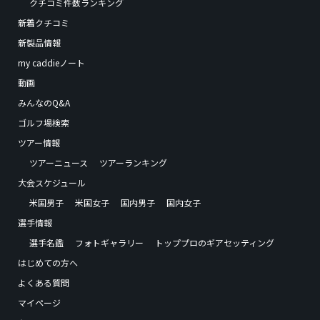
クチコミ件数ランキング
新着クチコミ
新製品情報
my caddieノート
動画
みんなのQ&A
ゴルフ場検索
ツアー情報
ツアーニュース
ツアーランキング
大会スケジュール
米国男子
米国女子
国内男子
国内女子
選手情報
選手名鑑
フォトギャラリー
トッププロのギアセッティング
はじめての方へ
よくある質問
マイページ