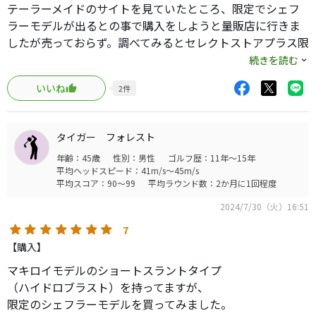
テーラーメイドのサイトを見ていたところ、限定でシェフ
ラーモデルが出るとの事で購入をしようと量販店に行きま
したが売っておらず。調べてみるとセレクトストアプラス限
定で、自分の住んでいる県には無いので隣の県まで行って
続きを読む
購入してきました。
いいね
2
件
トラスやトラスセンター、スモールスラント、シングルベ
ント、ダブルベントと試してみましたが今回のクランクネ
タイガー フォレスト
ックが一番しっくりきました。さすがは世界ランキング1位
年齢：45歳
性別：男性
ゴルフ歴：11年～15年
が使用するモデル、構えやすく転がりも良いのでこのパタ
平均ヘッドスピード：41m/s～45m/s
ーがしばらくエースパターになりそうです。
平均スコア：90～99
平均ラウンド数：2か月に1回程度
2024/7/30（火）16:51
7
【購入】
マキロイモデルのショートスラントタイプ
（ハイドロブラスト）を持ってますが、
限定のシェフラーモデルを買ってみました。