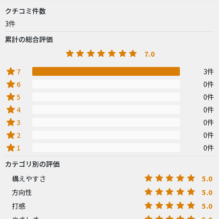
クチコミ件数
3件
累計の総合評価
7.0
star
7
3件
star
6
0件
star
5
0件
star
4
0件
star
3
0件
star
2
0件
star
1
0件
カテゴリ別の評価
5.0
構えやすさ
5.0
方向性
5.0
打感