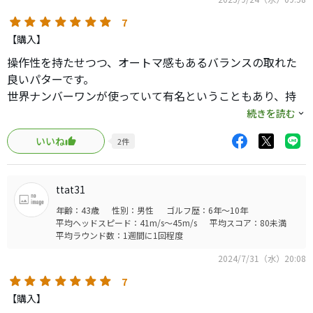
7
【購入】
操作性を持たせつつ、オートマ感もあるバランスの取れた
良いパターです。
世界ナンバーワンが使っていて有名ということもあり、持
っているとミーハーみたいで敢えて避けていましたが、こ
続きを読む
の性能を味わないでいることが悔しくて、やっぱり使いま
いいね
2
件
す。
悔しいけど結果も良し。打感とかフィーリングも良し。
ttat31
年齢：43歳
性別：男性
ゴルフ歴：6年～10年
平均ヘッドスピード：41m/s～45m/s
平均スコア：80未満
平均ラウンド数：1週間に1回程度
2024/7/31（水）20:08
7
【購入】