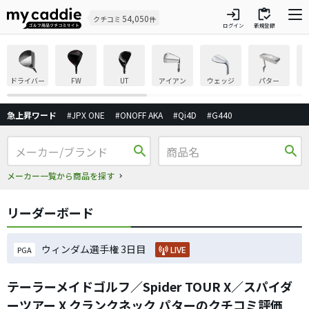
login
inventory
54,050
クチコミ
件
ログイン
新規登録
ドライバー
FW
UT
アイアン
ウェッジ
パター
急上昇ワード
#JPX ONE
#ONOFF AKA
#Qi4D
#G440
search
search
メーカー一覧から商品を探す
リーダーボード
ウィンダム選手権 3日目
LIVE
PGA
テーラーメイドゴルフ／Spider TOUR X／スパイダ
ーツアー X クランクネック パターのクチコミ評価