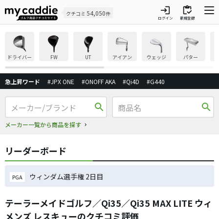
login
inventory
54,050
クチコミ
件
ログイン
新規登録
ドライバー
FW
UT
アイアン
ウェッジ
パター
急上昇ワード
#JPX ONE
#ONOFF AKA
#Qi4D
#G440
search
search
メーカー一覧から商品を探す
リーダーボード
ウィンダム選手権 2日目
PGA
テーラーメイドゴルフ／Qi35／Qi35 MAX LITE ウィ
メンズ レスキューのクチコミ評価