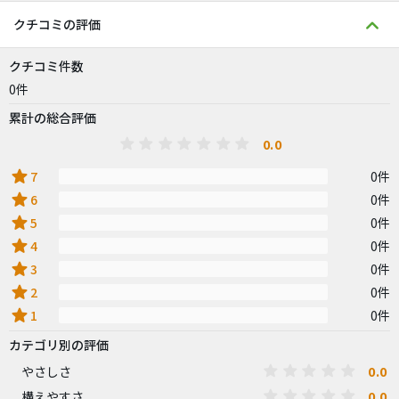
クチコミの評価
クチコミ件数
0件
累計の総合評価
0.0
star
7
0件
star
6
0件
star
5
0件
star
4
0件
star
3
0件
star
2
0件
star
1
0件
カテゴリ別の評価
0.0
やさしさ
0.0
構えやすさ