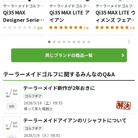
テーラーメイドゴルフ／Qi35
テーラーメイドゴルフ／Qi35
テーラーメイドゴルフ／Qi35
Qi35 MAX
Qi35 MAX LITE ア
Qi35 MAX LITE ウ
Designer Series
イアン
ィメンズ フェアウ
ドライバー ゴール
ェイウッド
0.0
7.0
7.0
ド＆シルバー
同じブランドの商品一覧
テーラーメイドゴルフに関するみんなのQ&A
テーラーメイド新作が2年おきに
ゴルフギア
2026/5/16（土）09:35
9件
帰って来た竜戦士
テーラーメイドアイアンのリシャフトについて
ゴルフギア
2026/1/6（火）08:01