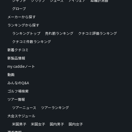
シャフト
グリップ
シューズ
アイウェア
距離計測器
グローブ
メーカーから探す
ランキングから探す
ランキングトップ
売れ筋ランキング
クチコミ評価ランキング
クチコミ件数ランキング
新着クチコミ
新製品情報
my caddieノート
動画
みんなのQ&A
ゴルフ場検索
ツアー情報
ツアーニュース
ツアーランキング
大会スケジュール
米国男子
米国女子
国内男子
国内女子