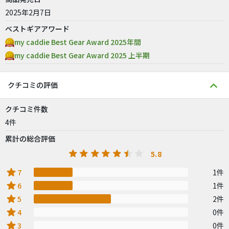
2025年2月7日
ベストギアアワード
my caddie Best Gear Award 2025年間
my caddie Best Gear Award 2025 上半期
クチコミの評価
クチコミ件数
4件
累計の総合評価
5.8
star
7
1件
star
6
1件
star
5
2件
star
4
0件
star
3
0件