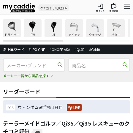
login
inventory
54,023
クチコミ
件
ログイン
新規登録
ドライバー
FW
UT
アイアン
ウェッジ
パター
急上昇ワード
#JPX ONE
#ONOFF AKA
#Qi4D
#G440
search
search
メーカー一覧から商品を探す
リーダーボード
ウィンダム選手権 1日目
LIVE
PGA
テーラーメイドゴルフ／Qi35／Qi35 レスキューのク
チコミ評価
4件