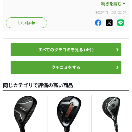
・総評
ハイブリットで間違いない。
続きを読む
カチャカチャがついたり、ハイロフトが追加されたり、進
本当にロングアイアンを打てない初心者から
2025/4/1（火）22:07
化した…というより、幅が広がったのが、今回のQi35レス
安心して使えるくらい優しく操作性も良く
扱いやすいハイブリットです。
いいね
キューだと思う。
色合いと打感が、なんとなく安っぽく見えるので購入には
シャフトは推しのTRhybrid85
至らなかったが、性能としては文句なし。強弾道を求める
方にはオススメしたい。
ただ年々価格上昇しているところのみが
すべてのクチコミを見る (4件)
シャフト次第で如何様にも化けるので、カチャカチャで幅
頭の痛いところですが、時代的にも
広いシャフト選択が出来る様になった利点を考えれば、買
仕方がないところでもありますね
って損するモデルではないと思う。
クチコミをする
参考になれば。
同じカテゴリで評価の高い商品