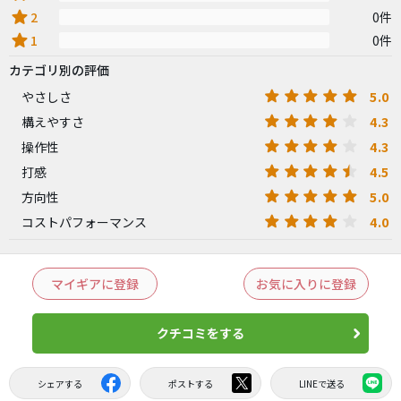
star
2
0件
star
1
0件
カテゴリ別の評価
5.0
やさしさ
4.3
構えやすさ
4.3
操作性
4.5
打感
5.0
方向性
4.0
コストパフォーマンス
マイギアに登録
お気に入りに登録
クチコミをする
シェアする
ポストする
LINEで送る