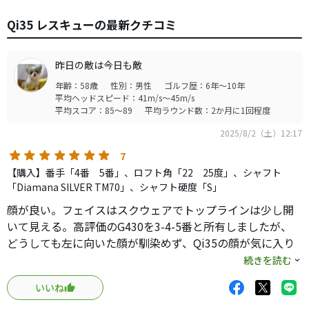
Qi35 レスキューの最新クチコミ
昨日の敵は今日も敵
年齢：58歳
性別：男性
ゴルフ歴：6年～10年
平均ヘッドスピード：41m/s～45m/s
平均スコア：85～89
平均ラウンド数：2か月に1回程度
2025/8/2（土）12:17
7
【購入】番手「4番 5番」、ロフト角「22 25度」、シャフト
「Diamana SILVER TM70」、シャフト硬度「S」
顔が良い。フェイスはスクウェアでトップラインは少し開
いて見える。高評価のG430を3-4-5番と所有しましたが、
どうしても左に向いた顔が馴染めず、Qi35の顔が気に入り
購入しました。
続きを読む
純正で確りとしたシャフトは、過去の純正（テンセイ等）
いいね
とは違い、滑らかなシナリでタイミングが取りやすいで