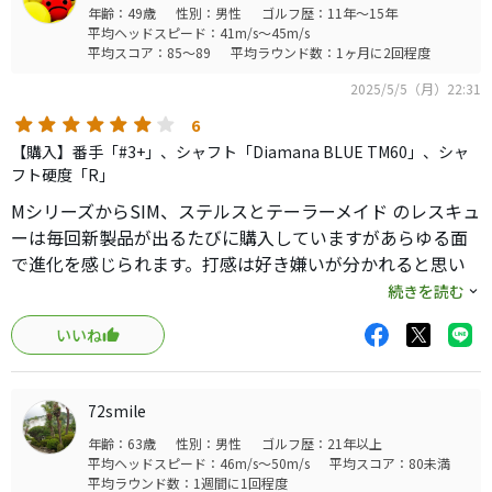
年齢：49歳
性別：男性
ゴルフ歴：11年～15年
賛否はあると思うが、スッキリした顔つきになったと思
平均ヘッドスピード：41m/s～45m/s
う。
平均スコア：85～89
平均ラウンド数：1ヶ月に2回程度
ソールのウエイトはやや前方寄りに。スピン量を低減さ
2025/5/5（月）22:31
せ、左への巻き込みを減らす様なポジションに置かれてい
る。
6
今回からハイロフトの31度が追加された事もあり、それを
【購入】番手「#3+」、シャフト「Diamana BLUE TM60」、シャ
踏まえての変更なのかもしれない。
フト硬度「R」
ネックにカチャカチャが搭載された点など含め、あまり変
MシリーズからSIM、ステルスとテーラーメイド のレスキュ
わっていない様で、大幅な変更が施されてる。
ーは毎回新製品が出るたびに購入していますがあらゆる面
今回のQi35レスキューはそんな感じだと思います。
で進化を感じられます。打感は好き嫌いが分かれると思い
ますが若干弾く感じ。打ってて心地の良いものですね。弾
続きを読む
・スペック
道も高く上がりグリーンでも止まります。純正のシャフト
試打シャフトはNSプロ820。前作のQi10でも採用されてい
いいね
も振りやすくヘッドの位置も感じられ易い。DRのHSが43
たテーラーメイドのオリジナルスチールシャフト。
くらいまでなら純正Rでも問題ないでしょう。UTは距離を
数字は820だが、重量は97gあり、尚かつ長いのでバランス
稼ぐクラブでは無いと思うのでゆっくり振り上げれば同じ
も重く、純正としては結構なヘビースペックだと思う。
72smile
ような位置に着弾できる安心感があります。
アイアンで110g以上のスチールシャフトを使ってる方以外
年齢：63歳
性別：男性
ゴルフ歴：21年以上
#5を購入しましたが追加で#4と#6も購入してしまいまし
は、避けた方が賢明だと思う。
平均ヘッドスピード：46m/s～50m/s
平均スコア：80未満
た。アイアンで打つより球が高く上がるので飛距離の計算
平均ラウンド数：1週間に1回程度