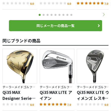
イプ ボール
プ ボール
パター
0.0
0.0
7.0
同じメーカーの商品一覧
同じブランドの商品
テーラーメイドゴルフ／Qi35
テーラーメイドゴルフ／Qi35
テーラーメイドゴルフ／Qi35
Qi35 MAX
Qi35 MAX LITE ア
Qi35 MAX LITE ウ
Designer Series
イアン
ィメンズ レスキュ
ドライバー ゴール
ー
0.0
7.0
0.0
ド＆シルバー