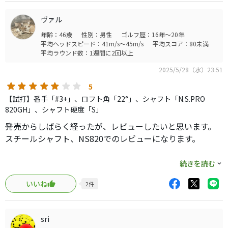
す。
飛距離は4番：205ｙ 5番：190ｙと言った所です。振れば
ヴァル
もっと飛びます。ティーアップすると、やはり左に巻きやす
年齢：46歳
性別：男性
ゴルフ歴：16年～20年
く、気を使うので、芝で浮かすか、超低くティーアップし
平均ヘッドスピード：41m/s～45m/s
平均スコア：80未満
ます。
平均ラウンド数：1週間に2回以上
グリーンで止まるか？と聞かれると、4番はランが長く200
2025/5/28（水）23:51
ｙ先でグリーン着弾するとオーバーします。5番は高さも十
分で、180ｙ超えのグリーンで着弾して止まってました。
5
クラブの優しさの意味が解らないので、難しいのかは解り
【試打】番手「#3+」、ロフト角「22°」、シャフト「N.S.PRO
ませんが、UTで左に引っ掛ける方は、試されては如何です
820GH」、シャフト硬度「S」
か？
発売からしばらく経ったが、レビューしたいと思います。
スチールシャフト、NS820でのレビューになります。
・デザイン
続きを読む
クラウンはQi35シリーズ共通のグレーカーボン。フレーム
いいね
2
件
の境目が見やすくなって、スクエア感が出しやすくなった
かな。ステルス以降、このフレームが見えづらくなった
為、真っ直ぐにラインが入ってたけど、今作からそれが消
sri
えた。