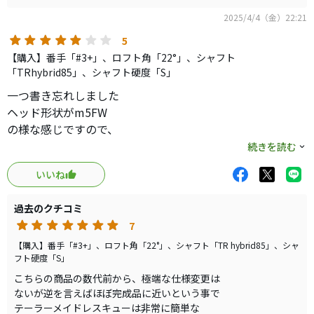
ただ、このシャフト自体、実は結構優秀。
が容易です。ただし値段は高い！
表記は先中調子だが、手元側にもしなり感を感じる。
2025/4/4（金）22:21
これは仕方ないでしょうが
重さはあるが、全体的に柔らかく万能で、高く上がるのに
定価が高い分、値引き後の価格も安くなりません。
5
そんなに捕まらない。ユーティリティ用のスチールとして
しかし値段が高くても購入して良かったと思える商品で
【購入】番手「#3+」、ロフト角「22°」、シャフト
は、使いやすいシャフトだと思う。
す。
「TRhybrid85」、シャフト硬度「S」
カーボンシャフトで左に巻いて困ってる人には、一度試し
一つ書き忘れしました
て欲しい。
ヘッド形状がm5FW
の様な感じですので、
・弾道
好みはハッキリするかも
続きを読む
弾道の質は素晴らしい。スチールなのに打ち出しから速
です。
く、高く上がって右に切れていく。先が鋭く動かないの
いいね
打感も良いです。
で、左を怖がらず、自信を持って振っていける。パワーフェ
自分はm5好きで使用
ードっぽい弾道が打ちやすい。
過去のクチコミ
してましたので、
打感はあまりよろしくない。弾き感が強く、少し安っぽ
7
問題はないですが
い。音の反響感とかは、Qi10の方が質が良かったと思う。
弾道も強く、
【購入】番手「#3+」、ロフト角「22°」、シャフト「TR hybrid85」、シャ
飛距離性能などはほぼ変わらない。ヘッドとしての性能は
フト硬度「S」
コントロールもしやすい
もう限界点だと思うので、カチャカチャが不要であれば、
こちらの商品の数代前から、極端な仕様変更は
ユーティリティです。
マークダウンしてるQi10を薦める。
ないが逆を言えばほぼ完成品に近いという事で
テーラーメイドレスキューは非常に簡単な