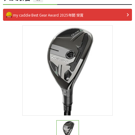
my caddie Best Gear Award 2025年間 受賞