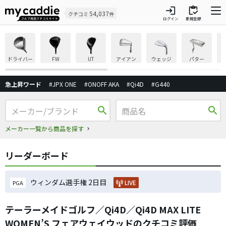
login
inventory
54,037
クチコミ
件
ログイン
新規登録
ドライバー
FW
UT
アイアン
ウェッジ
パター
急上昇ワード
#JPX ONE
#ONOFF AKA
#Qi4D
#G440
search
search
メーカー一覧から商品を探す
リーダーボード
ウィンダム選手権 2日目
LIVE
PGA
テーラーメイドゴルフ／Qi4D／Qi4D MAX LITE
WOMEN’S フェアウェイウッドのクチコミ評価