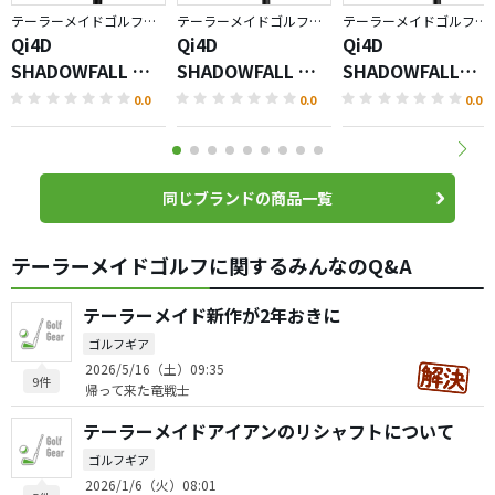
テーラーメイドゴルフ／Qi4D
テーラーメイドゴルフ／Qi4D
テーラーメイドゴルフ／Qi4D
Qi4D
Qi4D
Qi4D
SHADOWFALL フ
SHADOWFALL ド
SHADOWFALL
ェアウェイウッド
ライバー
MAX ドライバー
0.0
0.0
0.0
同じブランドの商品一覧
テーラーメイドゴルフに関するみんなのQ&A
テーラーメイド新作が2年おきに
ゴルフギア
2026/5/16（土）09:35
9件
帰って来た竜戦士
テーラーメイドアイアンのリシャフトについて
ゴルフギア
2026/1/6（火）08:01