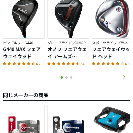
ピンゴルフ／G440
グローブライド／ONOFF AKA
スポーツライフプラネッツ／RODDIO
G440 MAX フェア
オノフ フェアウェ
フェアウェイウッ
ウェイウッド
イ アームズ
ド ヘッド
AKA（2026）
6.7
6.6
6.3
同じメーカーの商品