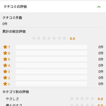
クチコミの評価
クチコミ件数
0件
累計の総合評価
0.0
star
7
0件
star
6
0件
star
5
0件
star
4
0件
star
3
0件
star
2
0件
star
1
0件
カテゴリ別の評価
0.0
やさしさ
0.0
構えやすさ