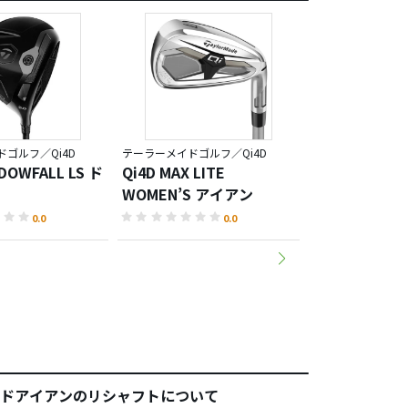
ゴルフ／Qi4D
テーラーメイドゴルフ／Qi4D
テーラーメイドゴル
DOWFALL LS ド
Qi4D MAX LITE
Qi4D MAX LI
WOMEN’S アイアン
WOMEN'S 
0.0
0.0
ドアイアンのリシャフトについて