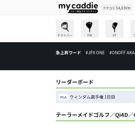
54,030
クチコミ
件
ドライバー
FW
UT
急上昇ワード
#JPX ONE
#ONOFF AKA
リーダーボード
ウィンダム選手権 1日目
PGA
テーラーメイドゴルフ／Qi4D／Qi