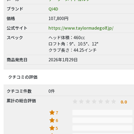
ブランド
Qi4D
価格
107,800円
公式サイト
https://www.taylormadegolf.jp/
スペック
ヘッド体積：460㏄
ロフト角：9°、10.5°、12°
クラブ長さ：44.25インチ
商品発売日
2026年1月29日
クチコミの評価
クチコミ件数
0件
累計の総合評価
0.0
star
7
star
6
star
5