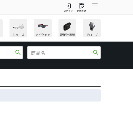
login
inventory
ログイン
新規登録
シューズ
アイウェア
距離計測器
グローブ
search
search