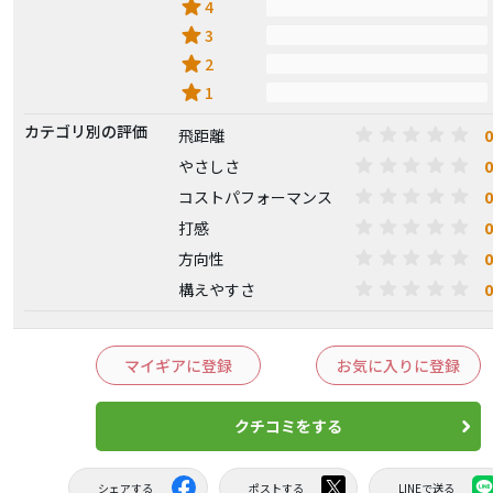
star
4
star
3
star
2
star
1
カテゴリ別の評価
0
飛距離
0
やさしさ
0
コストパフォーマンス
0
打感
0
方向性
0
構えやすさ
マイギアに登録
お気に入りに登録
クチコミをする
シェアする
ポストする
LINEで送る