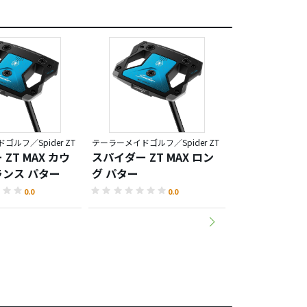
ルフ／Spider ZT
テーラーメイドゴルフ／Spider ZT
ZT MAX カウ
スパイダー ZT MAX ロン
スパイダー ツア
ンス パター
グ パター
チド クランク
ー
0.0
0.0