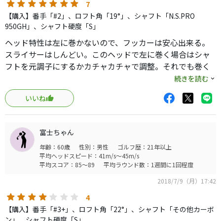
7
【購入】番手「#2」、ロフト角「19°」、シャフト「N.S.PRO
950GH」、シャフト硬度「S」
ヘッド特性は左に巻かないので、フッカーは安心出来る。
スライサーはしんどい。このヘッドで左に巻く場合はシャ
フトを元調子にするかカチャカチャで調整。それでも巻く
ならアイアンで。高さは基本はライナー。打ち込めばスピ
続きを読む
ンで上げられる。14年前のクラブとは思えないくらい自分
いいね
には合っているが、合う合わないがハッキリしている。ま
ずは、ユーティリティで左で困っている方はお試しくださ
い。中古安いですよ！
富士ちゃん
年齢：60歳
性別：男性
ゴルフ歴：21年以上
平均ヘッドスピード：41m/s～45m/s
平均スコア：85～89
平均ラウンド数：1週間に1回程度
2018/7/9（月）17:42
4
【購入】番手「#3+」、ロフト角「22°」、シャフト「その他カーボ
ン」、シャフト硬度「S」