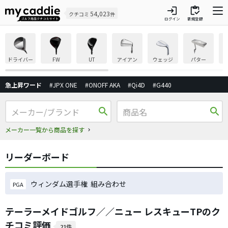
login
inventory
54,023
クチコミ
件
ログイン
新規登録
ドライバー
FW
UT
アイアン
ウェッジ
パター
急上昇ワード
#JPX ONE
#ONOFF AKA
#Qi4D
#G440
search
search
メーカー一覧から商品を探す
リーダーボード
ウィンダム選手権 組み合わせ
PGA
テーラーメイドゴルフ／／ニュー レスキューTPのク
チコミ評価
21件