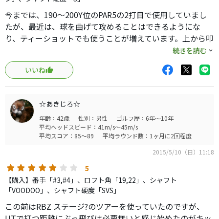
今までは、190〜200Y位のPAR5の2打目で使用していまし
たが、最近は、球を曲げて攻めることはできるようにな
り、ティーショットでも使うことが増えています。上から叩
きに行くと低いフェード・ボールが打て、横から払い打つ
続きを読む
とロフトなりの高さのドロー・ボールになります。古いク
いいね
ラブなので、そろそろ買い替えようと思いますが、このク
ラブに替わる物がなかなか見つからないので使っています
が、手放すのは惜しい気がします。塗装もはがれ始めてい
☆あきじろ☆
ますが、メンテしながら、しばらく使います。そこそこの
年齢：42歳
性別：男性
ゴルフ歴：6年～10年
ヘッド・スピード（４０〜４５ｍ／ｓ位）がある方であれ
平均ヘッドスピード：41m/s～45m/s
ば、芯に当たれば、２００Ｙ前後は軽く飛びます。
平均スコア：85～89
平均ラウンド数：1ヶ月に2回程度
2015/5/10（日）11:18
5
【購入】番手「#3,#4」、ロフト角「19,22」、シャフト
「VOODOO」、シャフト硬度「SVS」
この前はRBZ ステージ?のツアーを使っていたのですが、
UTで打つ距離にぶっ飛びは必要無いと感じ始めたのがキッ