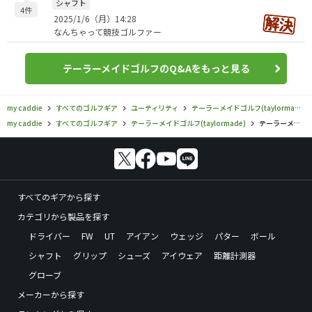
シャフト
4件
2025/1/6（月）14:28
なんちゃって競技ゴルファー
テーラーメイドゴルフのQ&Aをもっと見る
my caddie
すべてのゴルフギア
ユーティリティ
テーラーメイドゴルフ(taylormade)
my caddie
すべてのゴルフギア
テーラーメイドゴルフ(taylormade)
テーラーメイドゴルフ／／ニュー レスキューTPの口コミ評価
すべてのギアから探す
カテゴリから製品を探す
ドライバー
FW
UT
アイアン
ウェッジ
パター
ボール
シャフト
グリップ
シューズ
アイウェア
距離計測器
グローブ
メーカーから探す