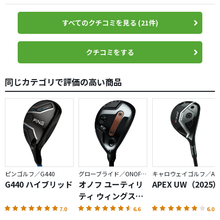
店員さんから、お客さんに合ってますヨ!の一言で即購入。
標準と比べたらかなり重いですが、方向性は全く安心でき
すべてのクチコミを見る (21件)
るので、助かります。以前はミスは左奥だったのが、それ
がなくなりました。
おかげで、使用3ラウンド目で昨年来ペストスコアがでまし
クチコミをする
た。
同じカテゴリで評価の高い商品
ピンゴルフ／G440
グローブライド／ONOFF AKA
キャロウェイゴルフ／APEX
G440 ハイブリッド
オノフ ユーティリ
APEX UW（2025
ティ ウィングス
AKA（2026）
7.0
6.6
6.0