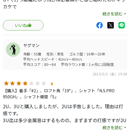
カケで
このモデルに変えました。
続きを読む
いいね
残り200yの時に狙っていきたいと思うようになったのです
が、
低スピンでぶっ飛び、縦距離に悩まされる事に疲れ始め
ヤグマン
止まる球を求めた結果がこのモデル。
年齢：55歳
性別：男性
ゴルフ歴：16年～20年
平均ヘッドスピード：41m/s～45m/s
中古市場では値下がり始めており、UTとしては無味無臭な
平均スコア：80～84
平均ラウンド数：1ヶ月に1回程度
感じ。
2013/5/3（金）19:38
簡単というわけではなく、
4
それなりに打ち込むようにしないと球は上がらないのです
【購入】番手「#2」、ロフト角「19°」、シャフト「N.S.PRO
が、
950GH」、シャフト硬度「S」
適度にシャフトが走る事もあり高さも出せます。
2U、3Uと購入しましたが、2Uは手放しました。理由は打
ちゃんと打てればグリーンに乗ってから奥まで転がり続け
感です。
る事もないので
3U迄は多少金属音はするものの、まずまずの打感ですが2U
200yを狙っていく意欲が湧いてきました（湧きやすくなっ
は超金属音で使う気になれません。ヘッド重量が軽くなる
続きを読む