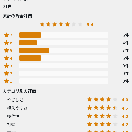
21件
累計の総合評価
5.4
star
7
5件
star
6
4件
star
5
7件
star
4
5件
star
3
0件
star
2
0件
star
1
0件
カテゴリ別の評価
4.0
やさしさ
4.5
構えやすさ
4.2
操作性
4.2
打感