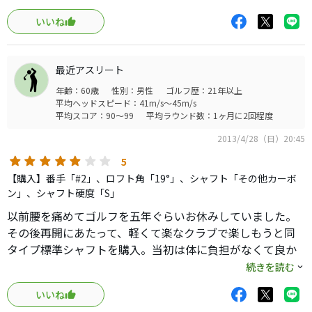
た）。
せいか、、最悪。それと、2Uとなると芯を食わないと、3U
いいね
より距離も落ちてしまう、、、、。ウッド~UTはﾃｰﾗｰのフ
打感としてはやや金属的な感じ。
ァンで白ヘッドが嫌で、2009TPを色々試しましたが、ｱﾙﾃﾞ
弾く「キンッ」という音がしますがぶっ飛びません。
ｨﾗVOODOOはNS同様飛びますし、更に上がり易いです。日
最近アスリート
本仕様とUS仕様では何故か極端に打感が違い、US仕様は柔
おおよそですが
年齢：60歳
性別：男性
ゴルフ歴：21年以上
らかい打感ですよ！何故、、、?先に述べたように白ヘッド
#3で210y、#4で200yです。
平均ヘッドスピード：41m/s～45m/s
が嫌で、何本か試したので、打感優先ならUS仕様のヘッド
平均スコア：90～99
平均ラウンド数：1ヶ月に2回程度
がおすすめです。3U迄はJP仕様でなんとか許せます、、。
2013/4/28（日）20:45
5
【購入】番手「#2」、ロフト角「19°」、シャフト「その他カーボ
ン」、シャフト硬度「S」
以前腰を痛めてゴルフを五年ぐらいお休みしていました。
その後再開にあたって、軽くて楽なクラブで楽しもうと同
タイプ標準シャフトを購入。当初は体に負担がなくて良か
ったんですが、体が良くなるにつれ今度は左へのミスが多
続きを読む
くなりました。倶楽部の先輩などに、シャフトが負けて
いいね
る、とアドバイスいただきショップで試打計測しました。